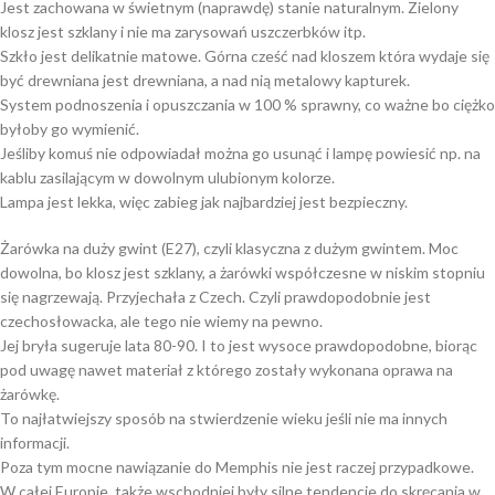
Jest zachowana w świetnym (naprawdę) stanie naturalnym. Zielony
klosz jest szklany i nie ma zarysowań uszczerbków itp.
Szkło jest delikatnie matowe. Górna cześć nad kloszem która wydaje się
być drewniana jest drewniana, a nad nią metalowy kapturek.
System podnoszenia i opuszczania w 100 % sprawny, co ważne bo ciężko
byłoby go wymienić.
Jeśliby komuś nie odpowiadał można go usunąć i lampę powiesić np. na
kablu zasilającym w dowolnym ulubionym kolorze.
Lampa jest lekka, więc zabieg jak najbardziej jest bezpieczny.
Żarówka na duży gwint (E27), czyli klasyczna z dużym gwintem. Moc
dowolna, bo klosz jest szklany, a żarówki współczesne w niskim stopniu
się nagrzewają. Przyjechała z Czech. Czyli prawdopodobnie jest
czechosłowacka, ale tego nie wiemy na pewno.
Jej bryła sugeruje lata 80-90. I to jest wysoce prawdopodobne, biorąc
pod uwagę nawet materiał z którego zostały wykonana oprawa na
żarówkę.
To najłatwiejszy sposób na stwierdzenie wieku jeśli nie ma innych
informacji.
Poza tym mocne nawiązanie do Memphis nie jest raczej przypadkowe.
W całej Europie, także wschodniej były silne tendencje do skręcania w