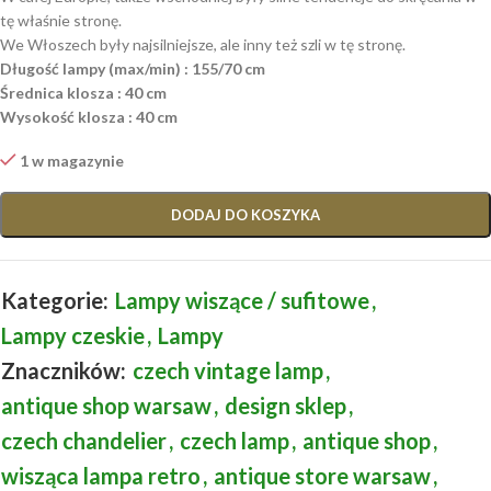
tę właśnie stronę.
We Włoszech były najsilniejsze, ale inny też szli w tę stronę.
Długość lampy (max/min) : 155/70 cm
Średnica klosza : 40 cm
Wysokość klosza : 40 cm
1 w magazynie
DODAJ DO KOSZYKA
Kategorie:
Lampy wiszące / sufitowe
,
Lampy czeskie
,
Lampy
Znaczników:
czech vintage lamp
,
antique shop warsaw
,
design sklep
,
czech chandelier
,
czech lamp
,
antique shop
,
wisząca lampa retro
,
antique store warsaw
,