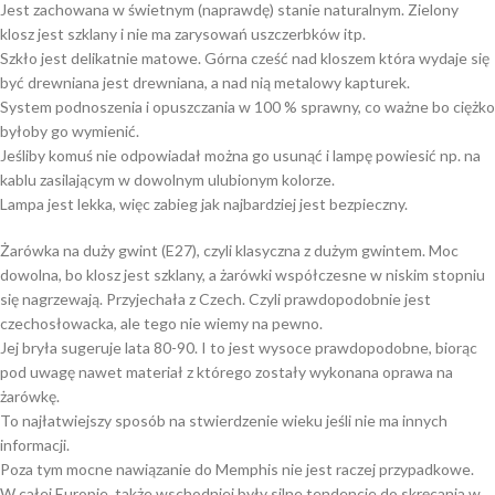
Jest zachowana w świetnym (naprawdę) stanie naturalnym. Zielony
klosz jest szklany i nie ma zarysowań uszczerbków itp.
Szkło jest delikatnie matowe. Górna cześć nad kloszem która wydaje się
być drewniana jest drewniana, a nad nią metalowy kapturek.
System podnoszenia i opuszczania w 100 % sprawny, co ważne bo ciężko
byłoby go wymienić.
Jeśliby komuś nie odpowiadał można go usunąć i lampę powiesić np. na
kablu zasilającym w dowolnym ulubionym kolorze.
Lampa jest lekka, więc zabieg jak najbardziej jest bezpieczny.
Żarówka na duży gwint (E27), czyli klasyczna z dużym gwintem. Moc
dowolna, bo klosz jest szklany, a żarówki współczesne w niskim stopniu
się nagrzewają. Przyjechała z Czech. Czyli prawdopodobnie jest
czechosłowacka, ale tego nie wiemy na pewno.
Jej bryła sugeruje lata 80-90. I to jest wysoce prawdopodobne, biorąc
pod uwagę nawet materiał z którego zostały wykonana oprawa na
żarówkę.
To najłatwiejszy sposób na stwierdzenie wieku jeśli nie ma innych
informacji.
Poza tym mocne nawiązanie do Memphis nie jest raczej przypadkowe.
W całej Europie, także wschodniej były silne tendencje do skręcania w