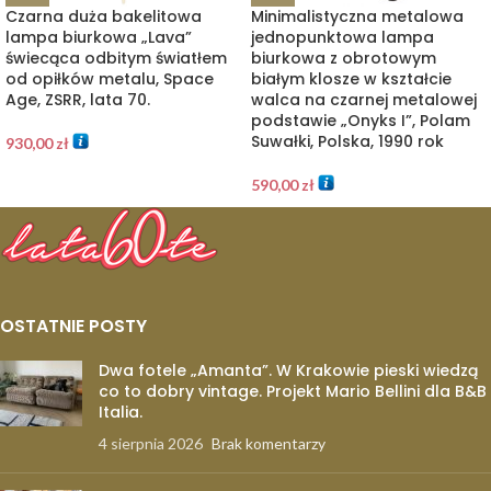
Czarna duża bakelitowa
Minimalistyczna metalowa
lampa biurkowa „Lava”
jednopunktowa lampa
świecąca odbitym światłem
biurkowa z obrotowym
od opiłków metalu, Space
białym klosze w kształcie
Age, ZSRR, lata 70.
walca na czarnej metalowej
podstawie „Onyks I”, Polam
Suwałki, Polska, 1990 rok
930,00
zł
590,00
zł
OSTATNIE POSTY
Dwa fotele „Amanta”. W Krakowie pieski wiedzą
co to dobry vintage. Projekt Mario Bellini dla B&B
Italia.
4 sierpnia 2026
Brak komentarzy