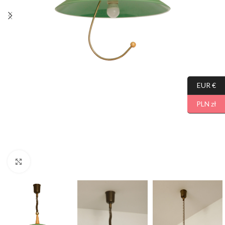
EUR €
PLN zł
Click to enlarge