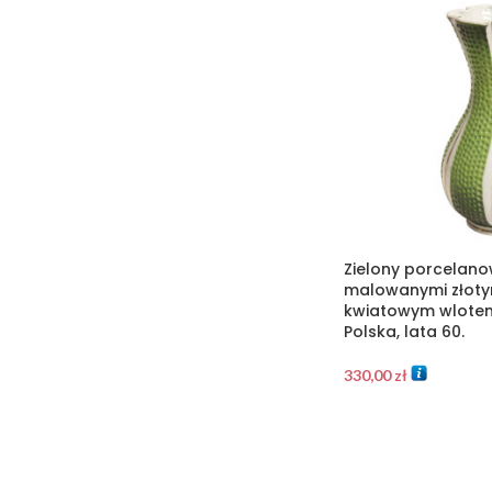
Zielony porcelano
malowanymi złotymi
kwiatowym wlotem,
Polska, lata 60.
330,00
zł