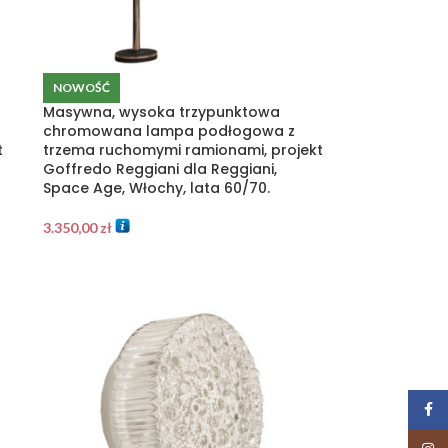
NOWOŚĆ
Masywna, wysoka trzypunktowa
chromowana lampa podłogowa z
t
trzema ruchomymi ramionami, projekt
Goffredo Reggiani dla Reggiani,
Space Age, Włochy, lata 60/70.
3.350,00
zł
Face