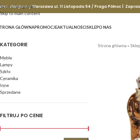
klep stacjonary Warszawa ul. 11 Listopada 54 / Praga Północ | Zapra
Skip to navigation
Skip to main content
TRONA GŁÓWNA
PROMOCJE
AKTUALNOŚCI
SKLEP
O NAS
KATEGORIE
Strona główna
»
Skle
Meble
Lampy
Szkło
Ceramika
Inne
Sprzedane
FILTRUJ PO CENIE