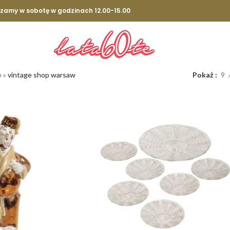
szamy w sobotę w godzinach 12.00-15.00
p
»
vintage shop warsaw
Pokaż
9