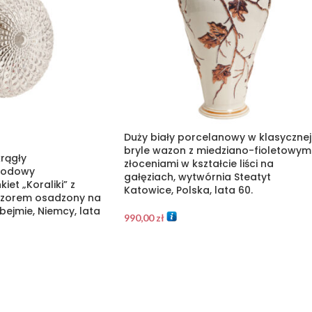
Duży biały porcelanowy w klasycznej
bryle wazon z miedziano-fioletowym
krągły
złoceniami w kształcie liści na
 lodowy
gałęziach, wytwórnia Steatyt
iet „Koraliki” z
Katowice, Polska, lata 60.
zorem osadzony na
bejmie, Niemcy, lata
990,00
zł