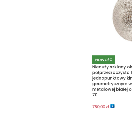
NOWOŚĆ
Nieduży szklany o
półprzezroczysto
jednopunktowy kink
geometrycznym w
metalowej białej o
70.
750,00
zł