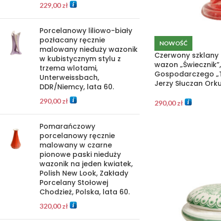
229,00
zł
Porcelanowy liliowo-biały
pozłacany ręcznie
NOWOŚĆ
malowany nieduży wazonik
Czerwony szklan
w kubistycznym stylu z
wazon „Świecznik”,
trzema wlotami,
Gospodarczego „T
Unterweissbach,
Jerzy Słuczan Orkus
DDR/Niemcy, lata 60.
290,00
zł
290,00
zł
Pomarańczowy
porcelanowy ręcznie
malowany w czarne
pionowe paski nieduży
wazonik na jeden kwiatek,
Polish New Look, Zakłady
Porcelany Stołowej
Chodzież, Polska, lata 60.
320,00
zł