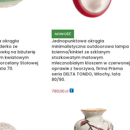
NOWOŚĆ
a okrągła
Jednopunktowa okrągła
derko ze
minimalistyczna outdoorowa lampa
wką na biżuterię
ścienna/kinkiet ze szklanym
ym kwiatowym
stożkowatym matowym
orcelany Stołowej
mlecznobiałym kloszem w czerwonej
ata 70.
oprawie z tworzywa, firma Prisma
seria DELTA TONDO, Włochy, lata
80/90.
780,00
zł