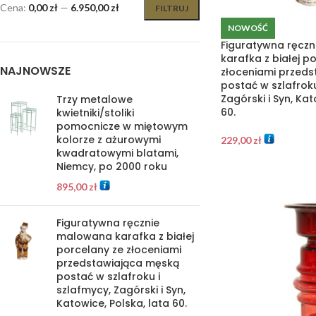
Cena:
0,00 zł
—
6.950,00 zł
FILTRUJ
NOWOŚĆ
Figuratywna ręcz
karafka z białej p
NAJNOWSZE
złoceniami przed
postać w szlafroku
Zagórski i Syn, Kat
Trzy metalowe
60.
kwietniki/stoliki
pomocnicze w miętowym
kolorze z ażurowymi
229,00
zł
kwadratowymi blatami,
Niemcy, po 2000 roku
895,00
zł
Figuratywna ręcznie
malowana karafka z białej
porcelany ze złoceniami
przedstawiająca męską
postać w szlafroku i
szlafmycy, Zagórski i Syn,
Katowice, Polska, lata 60.