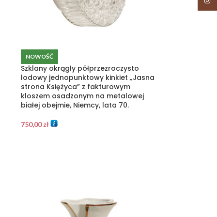
Insta
NOWOŚĆ
Szklany okrągły półprzezroczysto
lodowy jednopunktowy kinkiet „Jasna
strona Księżyca” z fakturowym
kloszem osadzonym na metalowej
białej obejmie, Niemcy, lata 70.
750,00
zł