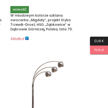
NOWOŚĆ
W miodowym kolorze szklana
a
owocarka „Migdały”, projekt Eryka
w
Trzewik-Drost, HSG „Ząbkowice” w
Dąbrowie Górniczej, Polska, lata 70.
350,00
zł
EUR €
PLN zł