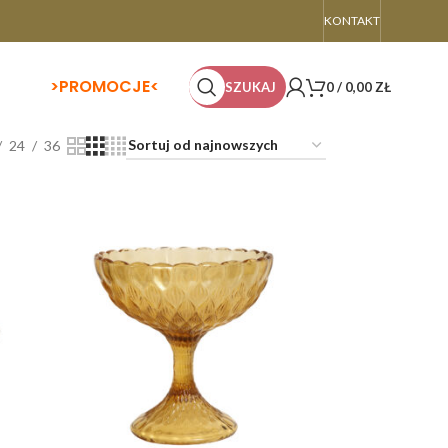
KONTAKT
>
PROMOCJE<
SZUKAJ
0
/
0,00
ZŁ
24
36