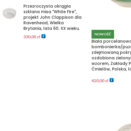
Przezroczysta okrągła
szklana misa "White Fire",
projekt John Clappison dla
Ravenhead, Wielka
Brytania, lata 60. XX wieku.
NOWOŚĆ
330,00
zł
Biała porcelanow
bombonierka/puz
zdejmowaną pokry
ozdobiona zielon
wzorem, Zakłady P
Ćmielów, Polska, l
420,00
zł