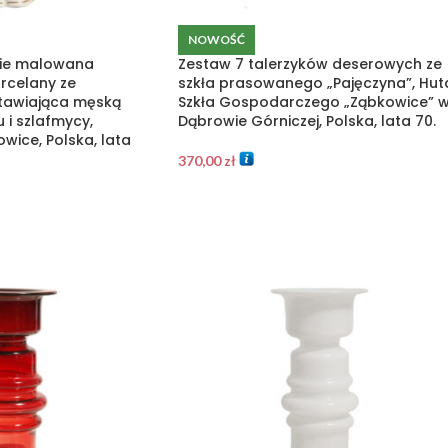
NOWOŚĆ
nie malowana
Zestaw 7 talerzyków deserowych ze
orcelany ze
szkła prasowanego „Pajęczyna”, Hut
stawiająca męską
Szkła Gospodarczego „Ząbkowice” 
 i szlafmycy,
Dąbrowie Górniczej, Polska, lata 70.
owice, Polska, lata
370,00
zł