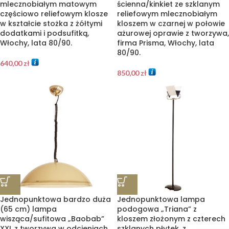
mlecznobiałym matowym
ścienna/kinkiet ze szklanym
częściowo reliefowym klosze
reliefowym mlecznobiałym
w kształcie stożka z żółtymi
kloszem w czarnej w połowie
dodatkami i podsufitką,
ażurowej oprawie z tworzywa,
Włochy, lata 80/90.
firma Prisma, Włochy, lata
80/90.
640,00
zł
850,00
zł
Jednopunktowa bardzo duża
Jednopunktowa lampa
(65 cm) lampa
podogowa „Triana” z
wisząca/sufitowa „Baobab”
kloszem złożonym z czterech
XXL z tworzywa w odcieniach
szklanych płytek, z