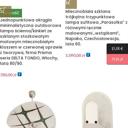
Mlecznobiała szklana
NOWOŚĆ
trójkątna trzypunktowa
Jednopunktowa okrągła
lampa sufitowa „Parasolka” z
minimalistyczna outdoorowa
różowymi ręcznie
lampa ścienna/kinkiet ze
malowanymi „wstążkami”,
szklanym stożkowatym
Napako, Czechosłowacja,
matowym mlecznobiałym
lata 60.
kloszem w czerwonej oprawie
EUR €
z tworzywa, firma Prisma
1.090,00
zł
seria DELTA TONDO, Włochy,
PLN zł
lata 80/90.
780,00
zł