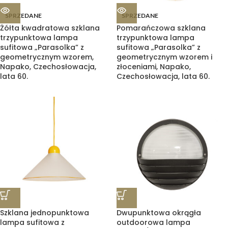
SPRZEDANE
SPRZEDANE
Żółta kwadratowa szklana
Pomarańczowa szklana
trzypunktowa lampa
trzypunktowa lampa
sufitowa „Parasolka” z
sufitowa „Parasolka” z
geometrycznym wzorem,
geometrycznym wzorem i
Napako, Czechosłowacja,
złoceniami, Napako,
lata 60.
Czechosłowacja, lata 60.
Szklana jednopunktowa
Dwupunktowa okrągła
lampa sufitowa z
outdoorowa lampa