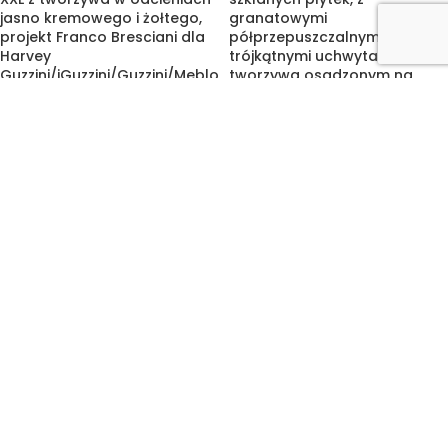
jasno kremowego i żołtego,
granatowymi
projekt Franco Bresciani dla
półprzepuszczalnymi
Harvey
trójkątnymi uchwytami z
Guzzini/iGuzzini/Guzzini/Meblo
tworzywa osadzonym na
, Space Age lata 70.
długim metalowym czarnym
ramieniu, Postmodernizm i
styl Memphis, projekt Perry
2.180,00
zł
King & Santiago Miranda dla
Arteluce, Włochy, lata 80.
2.950,00
zł