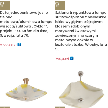
Duża jednopunktowa jasno
Szklana trzypunktowa lampa
zielona
sufitowa/plafon z niebieskim
metalowa/aluminiowa lampa
lekko wygiętym trójkątnym
wisząca/sufitowa „Cyklon”,
kloszem zdobionym
projekt P. O. Ström dla Ikea,
motywami kwiatowymi
Szwecja, lata 70.
zawieszonym na szarym
metalowym cokole w
kształcie stożka, Włochy, lata
2.555,00
zł
50
790,00
zł