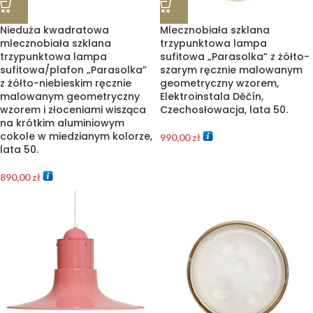
Nieduża kwadratowa
Mlecznobiała szklana
mlecznobiała szklana
trzypunktowa lampa
trzypunktowa lampa
sufitowa „Parasolka” z żółto-
sufitowa/plafon „Parasolka”
szarym ręcznie malowanym
z żółto-niebieskim ręcznie
geometryczny wzorem,
malowanym geometryczny
Elektroinstala Děčín,
wzorem i złoceniami wisząca
Czechosłowacja, lata 50.
na krótkim aluminiowym
cokole w miedzianym kolorze,
990,00
zł
lata 50.
890,00
zł