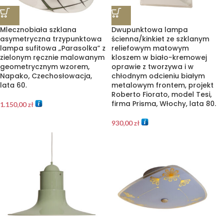
Mlecznobiała szklana
Dwupunktowa lampa
asymetryczna trzypunktowa
ścienna/kinkiet ze szklanym
lampa sufitowa „Parasolka” z
reliefowym matowym
zielonym ręcznie malowanym
kloszem w biało-kremowej
geometrycznym wzorem,
oprawie z tworzywa i w
Napako, Czechosłowacja,
chłodnym odcieniu białym
lata 60.
metalowym frontem, projekt
Roberto Fiorato, model Tesi,
firma Prisma, Włochy, lata 80.
1.150,00
zł
930,00
zł