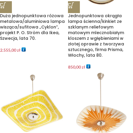
Duża jednopunktowa różowa
Jednopunktowa okrągła
metalowa/aluminiowa lampa
lampa ścienna/kinkiet ze
wisząca/sufitowa „Cyklon”,
szklanym reliefowym
projekt P. O. Ström dla Ikea,
matowym mlecznobiałym
Szwecja, lata 70.
kloszem z wgłębieniami w
złotej oprawie z tworzywa
sztucznego, firma Prisma,
2.555,00
zł
Włochy, lata 80.
850,00
zł