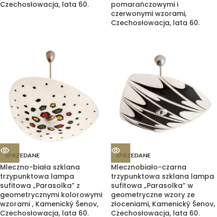
Czechosłowacja, lata 60.
pomarańczowymi i
czerwonymi wzorami,
Czechosłowacja, lata 60.
SPRZEDANE
SPRZEDANE
Mleczno-biała szklana
Mlecznobiało-czarna
trzypunktowa lampa
trzypunktowa szklana lampa
sufitowa „Parasolka” z
sufitowa „Parasolka” w
geometrycznymi kolorowymi
geometryczne wzory ze
wzorami , Kamenický Šenov,
złoceniami, Kamenický Šenov,
Czechosłowacja, lata 60.
Czechosłowacja, lata 60.