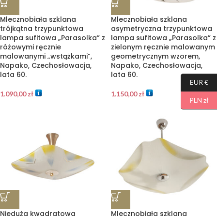
Mlecznobiała szklana
Mlecznobiała szklana
trójkątna trzypunktowa
asymetryczna trzypunktowa
lampa sufitowa „Parasolka” z
lampa sufitowa „Parasolka” z
różowymi ręcznie
zielonym ręcznie malowanym
malowanymi „wstążkami”,
geometrycznym wzorem,
Napako, Czechosłowacja,
Napako, Czechosłowacja,
lata 60.
lata 60.
EUR €
1.090,00
zł
1.150,00
zł
PLN zł
Nieduża kwadratowa
Mlecznobiała szklana