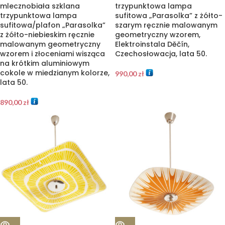
mlecznobiała szklana
trzypunktowa lampa
trzypunktowa lampa
sufitowa „Parasolka” z żółto-
sufitowa/plafon „Parasolka”
szarym ręcznie malowanym
z żółto-niebieskim ręcznie
geometryczny wzorem,
malowanym geometryczny
Elektroinstala Děčín,
wzorem i złoceniami wisząca
Czechosłowacja, lata 50.
na krótkim aluminiowym
cokole w miedzianym kolorze,
990,00
zł
lata 50.
890,00
zł