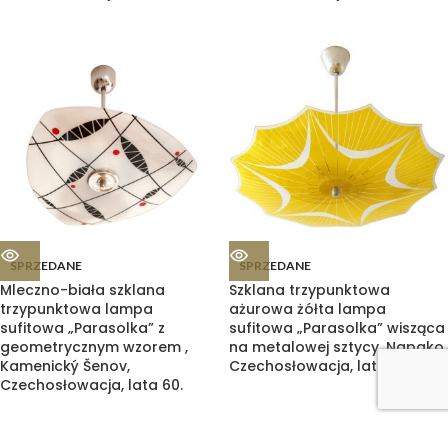
SPRZEDANE
SPRZEDANE
Mleczno-biała szklana
Szklana trzypunktowa
trzypunktowa lampa
ażurowa żółta lampa
sufitowa „Parasolka” z
sufitowa „Parasolka” wisząca
geometrycznym wzorem ,
na metalowej sztycy, Napako,
Kamenický Šenov,
Czechosłowacja, lata 50/60.
Czechosłowacja, lata 60.