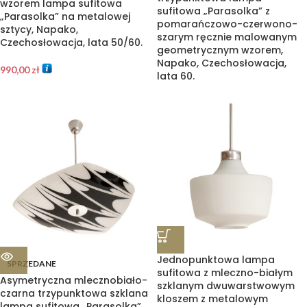
wzorem lampa sufitowa
sufitowa „Parasolka” z
„Parasolka” na metalowej
pomarańczowo-czerwono-
sztycy, Napako,
szarym ręcznie malowanym
Czechosłowacja, lata 50/60.
geometrycznym wzorem,
Napako, Czechosłowacja,
990,00
zł
lata 60.
Jednopunktowa lampa
SPRZEDANE
sufitowa z mleczno-białym
Asymetryczna mlecznobiało-
szklanym dwuwarstwowym
czarna trzypunktowa szklana
kloszem z metalowym
lampa sufitowa „Parasolka”