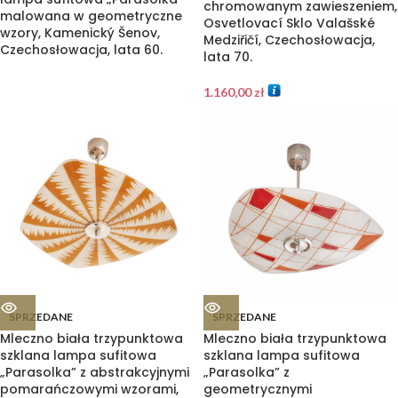
chromowanym zawieszeniem,
malowana w geometryczne
Osvetlovací Sklo Valašské
wzory, Kamenický Šenov,
Medziřičí, Czechosłowacja,
Czechosłowacja, lata 60.
lata 70.
1.160,00
zł
SPRZEDANE
SPRZEDANE
Mleczno biała trzypunktowa
Mleczno biała trzypunktowa
szklana lampa sufitowa
szklana lampa sufitowa
„Parasolka” z abstrakcyjnymi
„Parasolka” z
pomarańczowymi wzorami,
geometrycznymi