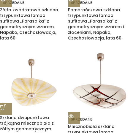
SPRZEDANE
SPRZEDANE
Żółta kwadratowa szklana
Pomarańczowa szklana
trzypunktowa lampa
trzypunktowa lampa
sufitowa „Parasolka” z
sufitowa „Parasolka” z
geometrycznym wzorem,
geometrycznym wzorem i
Napako, Czechosłowacja,
złoceniami, Napako,
lata 60.
Czechosłowacja, lata 60.
Szklana dwupunktowa
SPRZEDANE
trójkątna mlecznobiała z
Mlecznobiała szklana
żółtym geometrycznym
trzypunktowa lampa