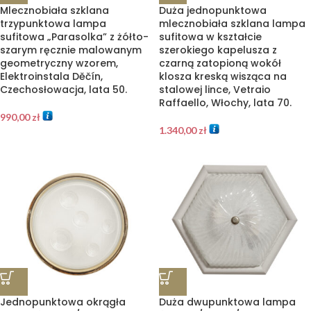
Mlecznobiała szklana
Duża jednopunktowa
trzypunktowa lampa
mlecznobiała szklana lampa
sufitowa „Parasolka” z żółto-
sufitowa w kształcie
szarym ręcznie malowanym
szerokiego kapelusza z
geometryczny wzorem,
czarną zatopioną wokół
Elektroinstala Děčín,
klosza kreską wisząca na
Czechosłowacja, lata 50.
stalowej lince, Vetraio
Raffaello, Włochy, lata 70.
990,00
zł
1.340,00
zł
Jednopunktowa okrągła
Duża dwupunktowa lampa