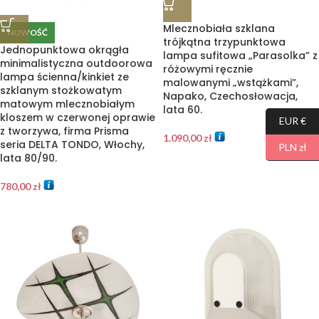
Mlecznobiała szklana
NOWOŚĆ
trójkątna trzypunktowa
Jednopunktowa okrągła
lampa sufitowa „Parasolka” z
minimalistyczna outdoorowa
różowymi ręcznie
lampa ścienna/kinkiet ze
malowanymi „wstążkami”,
szklanym stożkowatym
Napako, Czechosłowacja,
matowym mlecznobiałym
lata 60.
kloszem w czerwonej oprawie
EUR €
z tworzywa, firma Prisma
1.090,00
zł
seria DELTA TONDO, Włochy,
PLN zł
lata 80/90.
780,00
zł