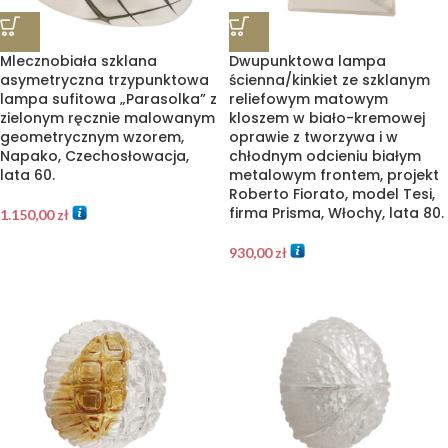
Mlecznobiała szklana
Dwupunktowa lampa
asymetryczna trzypunktowa
ścienna/kinkiet ze szklanym
lampa sufitowa „Parasolka” z
reliefowym matowym
zielonym ręcznie malowanym
kloszem w biało-kremowej
geometrycznym wzorem,
oprawie z tworzywa i w
Napako, Czechosłowacja,
chłodnym odcieniu białym
lata 60.
metalowym frontem, projekt
Roberto Fiorato, model Tesi,
firma Prisma, Włochy, lata 80.
1.150,00
zł
930,00
zł