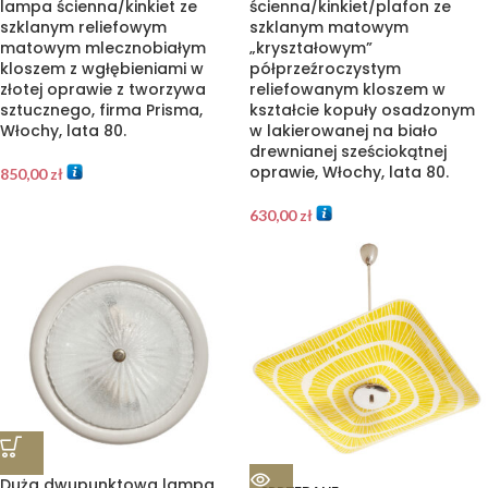
lampa ścienna/kinkiet ze
ścienna/kinkiet/plafon ze
szklanym reliefowym
szklanym matowym
matowym mlecznobiałym
„kryształowym”
kloszem z wgłębieniami w
półprzeźroczystym
złotej oprawie z tworzywa
reliefowanym kloszem w
sztucznego, firma Prisma,
kształcie kopuły osadzonym
Włochy, lata 80.
w lakierowanej na biało
drewnianej sześciokątnej
oprawie, Włochy, lata 80.
850,00
zł
630,00
zł
Duża dwupunktowa lampa