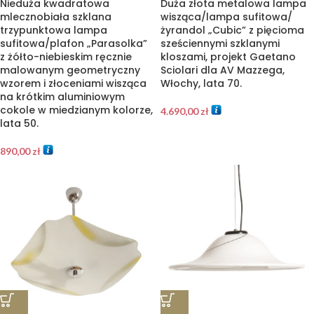
Nieduża kwadratowa
Duża złota metalowa lampa
mlecznobiała szklana
wisząca/lampa sufitowa/
trzypunktowa lampa
żyrandol „Cubic” z pięcioma
sufitowa/plafon „Parasolka”
sześciennymi szklanymi
z żółto-niebieskim ręcznie
kloszami, projekt Gaetano
malowanym geometryczny
Sciolari dla AV Mazzega,
wzorem i złoceniami wisząca
Włochy, lata 70.
na krótkim aluminiowym
cokole w miedzianym kolorze,
4.690,00
zł
lata 50.
890,00
zł