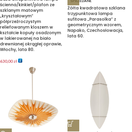
SPRZEDANE
ścienna/kinkiet/plafon ze
Żółta kwadratowa szklana
szklanym matowym
trzypunktowa lampa
„kryształowym”
sufitowa „Parasolka” z
półprzeźroczystym
geometrycznym wzorem,
reliefowanym kloszem w
Napako, Czechosłowacja,
kształcie kopuły osadzonym
lata 60.
w lakierowanej na biało
drewnianej okrągłej oprawie,
Włochy, lata 80.
630,00
zł