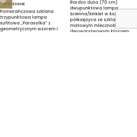
Bardzo duża (70 cm)
SPRZEDANE
dwupunktowa lampa
Pomarańczowa szklana
ścienna/kinkiet w kształcie
trzypunktowa lampa
półksiężyca ze szklanym
sufitowa „Parasolka” z
matowym mlecznobiałym
geometrycznym wzorem i
dwuwarstwowym kloszem,
złoceniami, Napako,
Metal-Lux, Włochy, około
Czechosłowacja, lata 60.
2000 roku
1.240,00
zł
Dwupunktowa okrągła
Jednopunktowa lampa
outdoorowa lampa
ścienna/kinkiet z płaskim