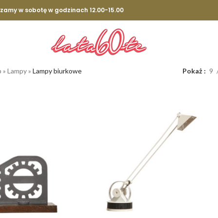
szamy w sobotę w godzinach 12.00-15.00
p
»
Lampy
»
Lampy biurkowe
Pokaż
9