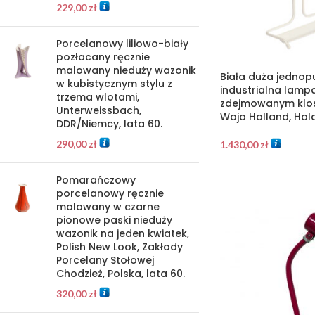
229,00
zł
Porcelanowy liliowo-biały
pozłacany ręcznie
malowany nieduży wazonik
Biała duża jedno
w kubistycznym stylu z
industrialna lamp
trzema wlotami,
zdejmowanym klos
Unterweissbach,
Woja Holland, Hola
DDR/Niemcy, lata 60.
290,00
zł
1.430,00
zł
Pomarańczowy
porcelanowy ręcznie
malowany w czarne
pionowe paski nieduży
wazonik na jeden kwiatek,
Polish New Look, Zakłady
Porcelany Stołowej
Chodzież, Polska, lata 60.
320,00
zł