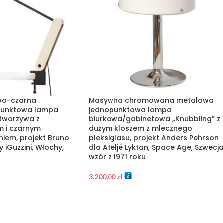
wo-czarna
Masywna chromowana metalowa
punktowa lampa
jednopunktowa lampa
 tworzywa z
biurkowa/gabinetowa „Knubbling” z
 i czarnym
dużym kloszem z mlecznego
iem, projekt Bruno
pleksiglasu, projekt Anders Pehrson
y iGuzzini, Włochy,
dla Ateljé Lyktan, Space Age, Szwecja
wzór z 1971 roku
3.200,00
zł