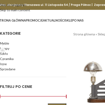
klep stacjonary Warszawa ul. 11 Listopada 54 / Praga Północ | Zapra
Skip to navigation
Skip to main content
TRONA GŁÓWNA
PROMOCJE
AKTUALNOŚCI
SKLEP
O NAS
KATEGORIE
Strona główna
»
Skle
Meble
Lampy
Szkło
Ceramika
Inne
Sprzedane
FILTRUJ PO CENIE