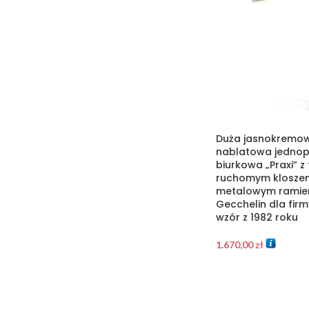
Duża jasnokremo
nablatowa jedno
biurkowa „Praxi” z
ruchomym kloszem
metalowym ramien
Gecchelin dla firm
wzór z 1982 roku
1.670,00
zł