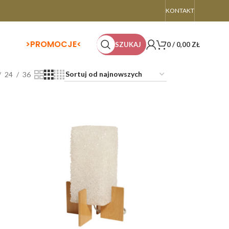
KONTAKT
>
PROMOCJE<
SZUKAJ
0
/
0,00
ZŁ
24
36