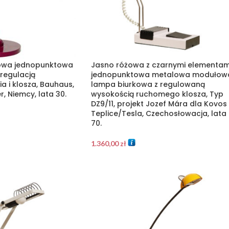
owa jednopunktowa
Jasno różowa z czarnymi elementam
regulacją
jednopunktowa metalowa modułow
a i klosza, Bauhaus,
lampa biurkowa z regulowaną
, Niemcy, lata 30.
wysokością ruchomego klosza, Typ
DZ9/11, projekt Jozef Mára dla Kovos
Teplice/Tesla, Czechosłowacja, lata
70.
1.360,00
zł