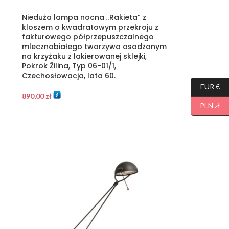
Nieduża lampa nocna „Rakieta” z
kloszem o kwadratowym przekroju z
fakturowego półprzepuszczalnego
mlecznobiałego tworzywa osadzonym
na krzyżaku z lakierowanej sklejki,
Pokrok Žilina, Typ 06-01/1,
Czechosłowacja, lata 60.
EUR €
890,00
zł
PLN zł