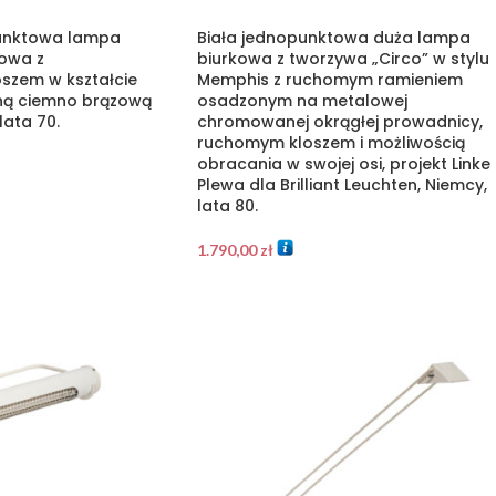
unktowa lampa
Biała jednopunktowa duża lampa
owa z
biurkowa z tworzywa „Circo” w stylu
zem w kształcie
Memphis z ruchomym ramieniem
aną ciemno brązową
osadzonym na metalowej
lata 70.
chromowanej okrągłej prowadnicy,
ruchomym kloszem i możliwością
obracania w swojej osi, projekt Linke
Plewa dla Brilliant Leuchten, Niemcy,
lata 80.
1.790,00
zł