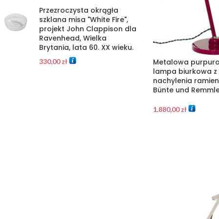
Przezroczysta okrągła
szklana misa "White Fire",
projekt John Clappison dla
Ravenhead, Wielka
Brytania, lata 60. XX wieku.
Metalowa purpur
330,00
zł
lampa biurkowa z 
nachylenia ramieni
Bünte und Remmler
1.880,00
zł