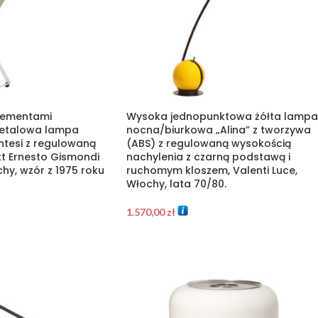
elementami
Wysoka jednopunktowa żółta lampa
etalowa lampa
nocna/biurkowa „Alina” z tworzywa
yntesi z regulowaną
(ABS) z regulowaną wysokością
kt Ernesto Gismondi
nachylenia z czarną podstawą i
hy, wzór z 1975 roku
ruchomym kloszem, Valenti Luce,
Włochy, lata 70/80.
1.570,00
zł