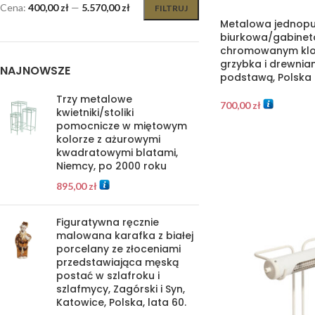
Cena:
400,00 zł
—
5.570,00 zł
FILTRUJ
Metalowa jednop
biurkowa/gabinet
chromowanym klos
grzybka i drewni
NAJNOWSZE
podstawą, Polska 
Trzy metalowe
700,00
zł
kwietniki/stoliki
pomocnicze w miętowym
kolorze z ażurowymi
kwadratowymi blatami,
Niemcy, po 2000 roku
895,00
zł
Figuratywna ręcznie
malowana karafka z białej
porcelany ze złoceniami
przedstawiająca męską
postać w szlafroku i
szlafmycy, Zagórski i Syn,
Katowice, Polska, lata 60.