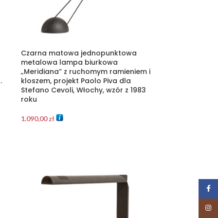
Czarna matowa jednopunktowa
metalowa lampa biurkowa
„Meridiana” z ruchomym ramieniem i
.
kloszem, projekt Paolo Piva dla
Stefano Cevoli, Włochy, wzór z 1983
roku
1.090,00
zł
Face
Insta