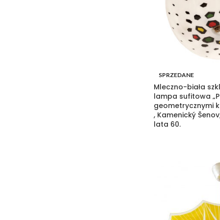
SPRZEDANE
Mleczno-biała szk
lampa sufitowa „P
geometrycznymi k
, Kamenický Šenov
lata 60.