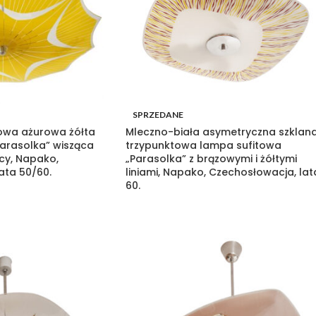
SPRZEDANE
owa ażurowa żółta
Mleczno-biała asymetryczna szklan
arasolka” wisząca
trzypunktowa lampa sufitowa
cy, Napako,
„Parasolka” z brązowymi i żółtymi
ata 50/60.
liniami, Napako, Czechosłowacja, lat
60.