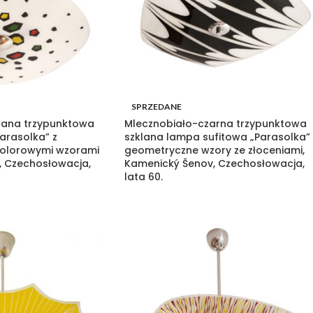
SPRZEDANE
lana trzypunktowa
Mlecznobiało-czarna trzypunktowa
arasolka” z
szklana lampa sufitowa „Parasolka”
olorowymi wzorami
geometryczne wzory ze złoceniami,
, Czechosłowacja,
Kamenický Šenov, Czechosłowacja,
lata 60.