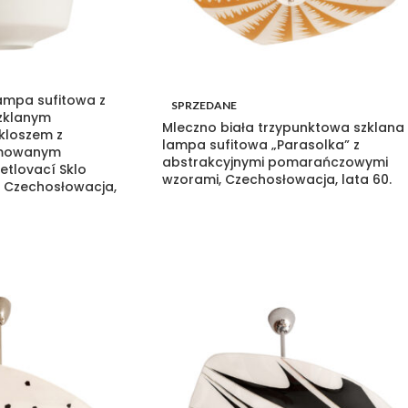
mpa sufitowa z
SPRZEDANE
zklanym
Mleczno biała trzypunktowa szklana
loszem z
lampa sufitowa „Parasolka” z
mowanym
abstrakcyjnymi pomarańczowymi
etlovací Sklo
wzorami, Czechosłowacja, lata 60.
í, Czechosłowacja,