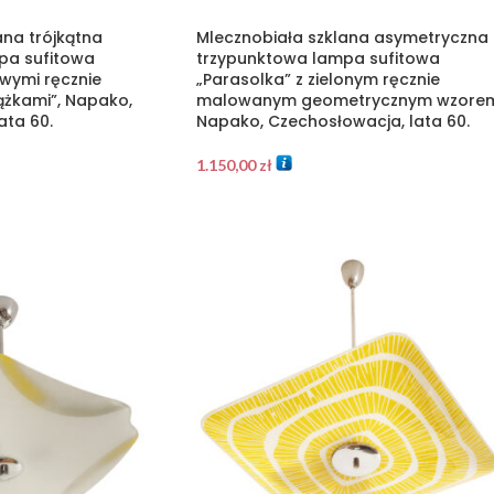
ana trójkątna
Mlecznobiała szklana asymetryczna
pa sufitowa
trzypunktowa lampa sufitowa
owymi ręcznie
„Parasolka” z zielonym ręcznie
żkami”, Napako,
malowanym geometrycznym wzorem
ata 60.
Napako, Czechosłowacja, lata 60.
1.150,00
zł