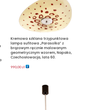
Kremowa szklana trzypunktowa
lampa sufitowa „Parasolka” z
a
brązowym ręcznie malowanym
geometrycznym wzorem, Napako,
Czechosłowacja, lata 60.
a
990,00
zł