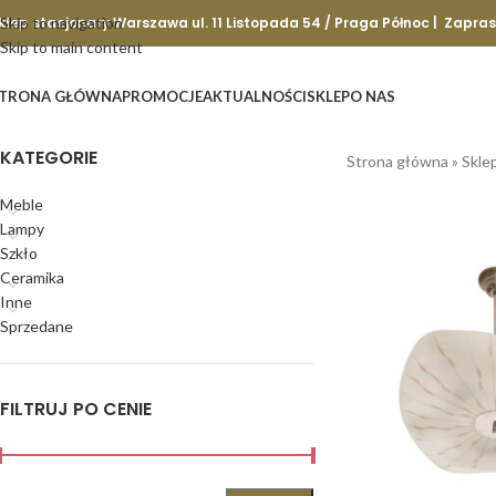
klep stacjonary Warszawa ul. 11 Listopada 54 / Praga Północ | Zapra
Skip to navigation
Skip to main content
TRONA GŁÓWNA
PROMOCJE
AKTUALNOŚCI
SKLEP
O NAS
KATEGORIE
Strona główna
»
Skle
Meble
Lampy
Szkło
Ceramika
Inne
Sprzedane
FILTRUJ PO CENIE