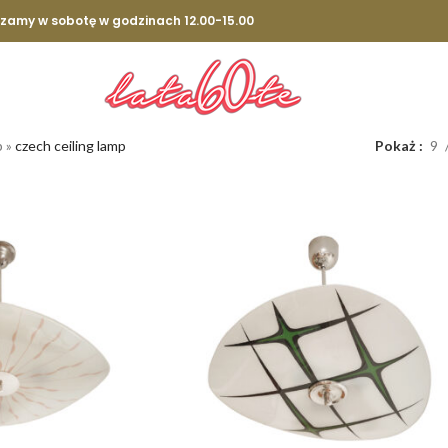
szamy w sobotę w godzinach 12.00-15.00
p
»
czech ceiling lamp
Pokaż
9