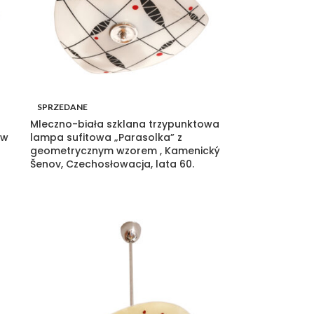
SPRZEDANE
Mleczno-biała szklana trzypunktowa
 w
lampa sufitowa „Parasolka” z
geometrycznym wzorem , Kamenický
Šenov, Czechosłowacja, lata 60.