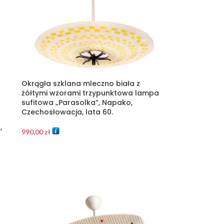
Okrągła szklana mleczno biała z
żółtymi wzorami trzypunktowa lampa
sufitowa „Parasolka”, Napako,
Czechosłowacja, lata 60.
,
990,00
zł