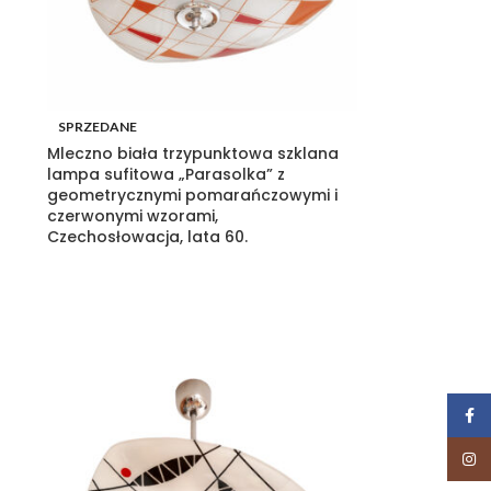
SPRZEDANE
Mleczno biała trzypunktowa szklana
lampa sufitowa „Parasolka” z
geometrycznymi pomarańczowymi i
czerwonymi wzorami,
Czechosłowacja, lata 60.
Face
Insta