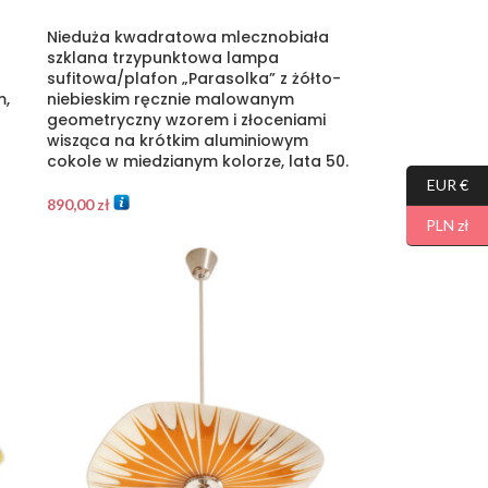
Nieduża kwadratowa mlecznobiała
szklana trzypunktowa lampa
sufitowa/plafon „Parasolka” z żółto-
,
niebieskim ręcznie malowanym
geometryczny wzorem i złoceniami
wisząca na krótkim aluminiowym
cokole w miedzianym kolorze, lata 50.
EUR €
890,00
zł
PLN zł