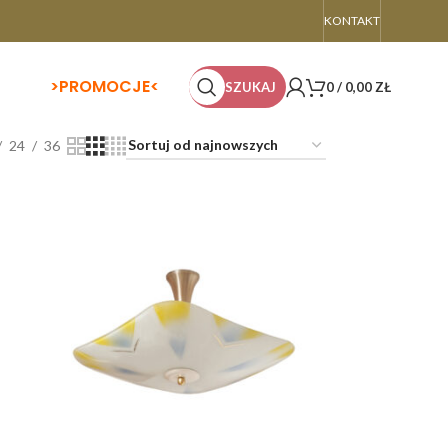
KONTAKT
>
PROMOCJE<
SZUKAJ
0
/
0,00
ZŁ
24
36