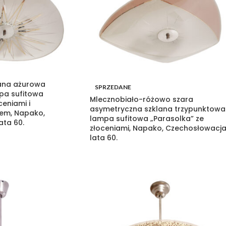
lana ażurowa
SPRZEDANE
pa sufitowa
Mlecznobiało-różowo szara
ceniami i
asymetryczna szklana trzypunktowa
em, Napako,
lampa sufitowa „Parasolka” ze
ata 60.
złoceniami, Napako, Czechosłowacja
lata 60.