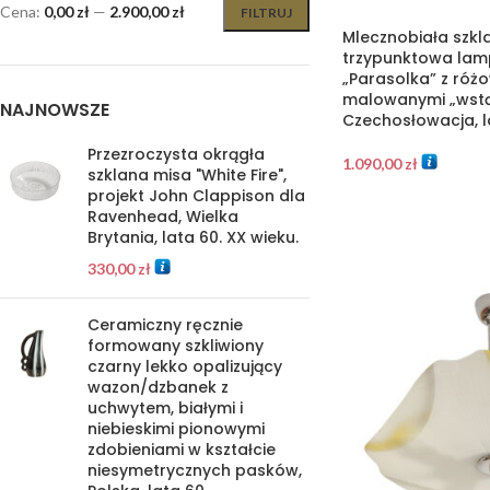
Cena:
0,00 zł
—
2.900,00 zł
FILTRUJ
Mlecznobiała szkl
trzypunktowa lam
„Parasolka” z róż
malowanymi „wstą
NAJNOWSZE
Czechosłowacja, l
Przezroczysta okrągła
1.090,00
zł
szklana misa "White Fire",
projekt John Clappison dla
Ravenhead, Wielka
Brytania, lata 60. XX wieku.
330,00
zł
Ceramiczny ręcznie
formowany szkliwiony
czarny lekko opalizujący
wazon/dzbanek z
uchwytem, białymi i
niebieskimi pionowymi
zdobieniami w kształcie
niesymetrycznych pasków,