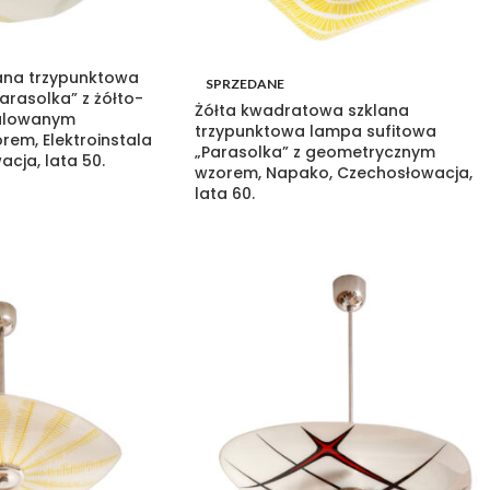
ana trzypunktowa
SPRZEDANE
arasolka” z żółto-
Żółta kwadratowa szklana
malowanym
trzypunktowa lampa sufitowa
em, Elektroinstala
„Parasolka” z geometrycznym
cja, lata 50.
wzorem, Napako, Czechosłowacja,
lata 60.