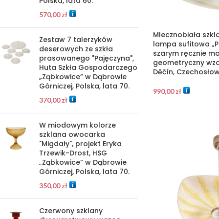
Polska, lata 60.
570,00
zł
Mlecznobiała szkl
Zestaw 7 talerzyków
lampa sufitowa „P
deserowych ze szkła
szarym ręcznie 
prasowanego "Pajęczyna",
geometryczny wzor
Huta Szkła Gospodarczego
Děčín, Czechosłowa
„Ząbkowice” w Dąbrowie
Górniczej, Polska, lata 70.
990,00
zł
370,00
zł
W miodowym kolorze
szklana owocarka
"Migdały", projekt Eryka
Trzewik-Drost, HSG
„Ząbkowice” w Dąbrowie
Górniczej, Polska, lata 70.
350,00
zł
Czerwony szklany