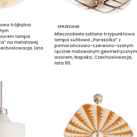
owa trójkątna
SPRZEDANE
łtym
Mlecznobiała szklana trzypunktowa
zorem lampa
lampa sufitowa „Parasolka” z
ka” na metalowej
pomarańczowo-czerwono-szarym
zechosłowacja, lata
ręcznie malowanym geometrycznym
wzorem, Napako, Czechosłowacja,
lata 60.