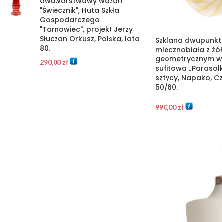
dwuwarstwowy wazon
"Świecznik", Huta Szkła
Gospodarczego
"Tarnowiec", projekt Jerzy
Słuczan Orkusz, Polska, lata
Szklana dwupunkt
80.
mlecznobiała z żó
geometrycznym w
290,00
zł
sufitowa „Parasol
sztycy, Napako, C
50/60.
990,00
zł