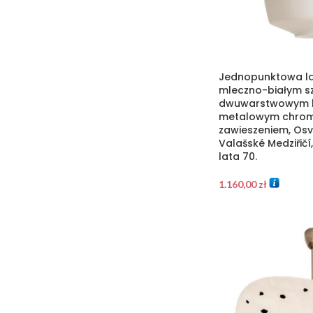
Jednopunktowa la
mleczno-białym s
dwuwarstwowym k
metalowym chro
zawieszeniem, Osv
Valašské Medziřič
lata 70.
1.160,00
zł