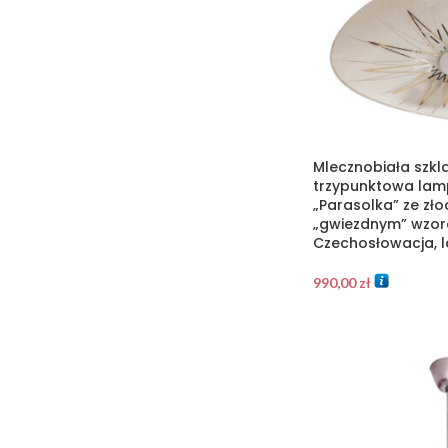
Mlecznobiała szk
trzypunktowa lam
„Parasolka” ze zło
„gwiezdnym” wzor
Czechosłowacja, l
990,00
zł