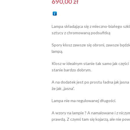
690,00
zł
Lampa składająca się z mleczno-białego sz
sztycy z chromowaną podsufitką
Spory klosz zawsze się obroni, zawsze będzi
lampą.
Klosz w idealnym stanie tak samo jak częśc
stanie bardzo dobrym.
A na dodatek jest po prostu ładna jak jasna
że jak „jasna”.
Lampa nie ma regulowanej długości.
A wzory na lampie ? A namalowane i z niczym 
prawdą. Z czymś tam się kojarzą, ale nie po