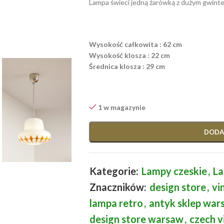
Lampa świeci jedną żarówką z dużym gwinte
Wysokość całkowita : 62 cm
Wysokość klosza : 22 cm
Średnica klosza : 29 cm
1 w magazynie
DODA
Kategorie:
Lampy czeskie
,
La
Znaczników:
design store
,
vi
lampa retro
,
antyk sklep war
design store warsaw
,
czech v