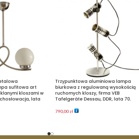
etalowa
Trzypunktowa aluminiowa lampa
a sufitowa art
biurkowa z regulowaną wysokością
klanymi kloszami w
ruchomych kloszy, firma VEB
zechosłowacja, lata
Tafelgeräte Dessau, DDR, lata 70.
790,00
zł