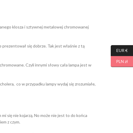
klanego klosza i sztywnej metalowej chromowanej
e prezentował się dobrze. Tak jest właśnie z tą
EUR €
PLN zł
i chromowane. Czyli innymi słowy cała lampa jest w
 cholera, co w przypadku lampy wydaj się zrozumiałe,
mi się nie kojarzą. No może nie jest to do końca
wiem z czym.