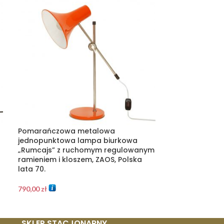
Pomarańczowa metalowa
Ogromny 12 pu
jednopunktowa lampa biurkowa
szklany żyrand
„Rumcajs” z ruchomym regulowanym
metalowej kons
ramieniem i kloszem, ZAOS, Polska
starego złota, 
lata 70.
2.900,00
zł
790,00
zł
SKLEP STACJONARNY