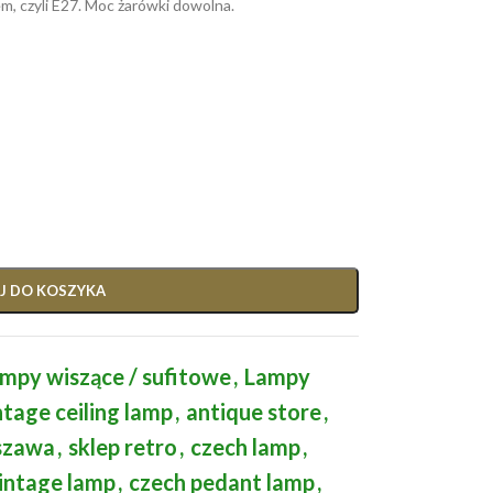
m, czyli E27. Moc żarówki dowolna.
J DO KOSZYKA
mpy wiszące / sufitowe
,
Lampy
ntage ceiling lamp
,
antique store
,
szawa
,
sklep retro
,
czech lamp
,
intage lamp
,
czech pedant lamp
,