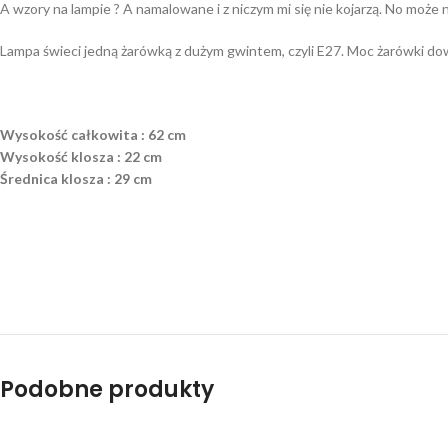
A wzory na lampie ? A namalowane i z niczym mi się nie kojarzą. No może n
Lampa świeci jedną żarówką z dużym gwintem, czyli E27. Moc żarówki do
Wysokość całkowita : 62 cm
Wysokość klosza : 22 cm
Średnica klosza : 29 cm
Podobne produkty