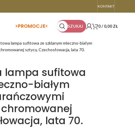
KONTAKT
>
PROMOCJE<
SZUKAJ
0
/
0,00
ZŁ
owa lampa sufitowa ze szklanym mleczno-białym
hromowanej sztycy, Czechosłowacja, lata 70.
 lampa sufitowa
eczno-białym
arańczowymi
a chromowanej
łowacja, lata 70.