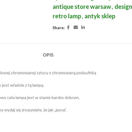
antique store warsaw
,
design
retro lamp
,
antyk sklep
Share:
OPIS
etalowej chromowanej sztycy z chromowaną podsufitką
 jest właśnie z tą lampą.
owy cała lampa jest w stanie bardzo dobrym.
 wydaj się zrozumiałe, że jak „jasna”.