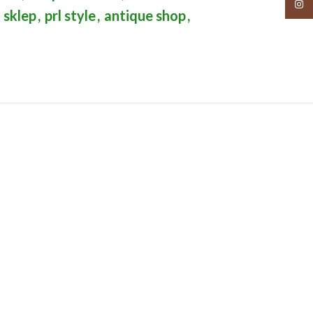
Insta
 sklep
,
prl style
,
antique shop
,