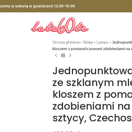
szamy w sobotę w godzinach 12.00-15.00
Strona główna
»
Sklep
»
Lampy
»
Jednopunkt
kloszem z pomarańczowymi zdobieniami na c
Jednopunktowa
ze szklanym ml
kloszem z pom
zdobieniami n
sztycy, Czechos