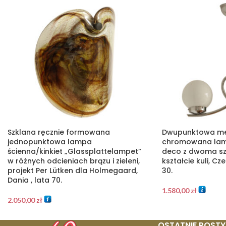
Szklana ręcznie formowana
Dwupunktowa m
jednopunktowa lampa
chromowana lamp
ścienna/kinkiet „Glassplattelampet”
deco z dwoma sz
w różnych odcieniach brązu i zieleni,
kształcie kuli, C
projekt Per Lütken dla Holmegaard,
30.
Dania , lata 70.
1.580,00
zł
2.050,00
zł
OSTATNIE POSTY