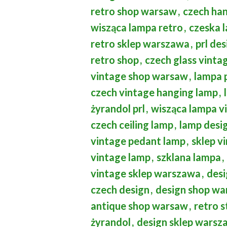
retro shop warsaw
,
czech ha
wisząca lampa retro
,
czeska 
retro sklep warszawa
,
prl des
retro shop
,
czech glass vinta
vintage shop warsaw
,
lampa p
czech vintage hanging lamp
,
żyrandol prl
,
wisząca lampa v
czech ceiling lamp
,
lamp desi
vintage pedant lamp
,
sklep v
vintage lamp
,
szklana lampa
,
vintage sklep warszawa
,
desi
czech design
,
design shop w
antique shop warsaw
,
retro s
żyrandol
,
design sklep warsz