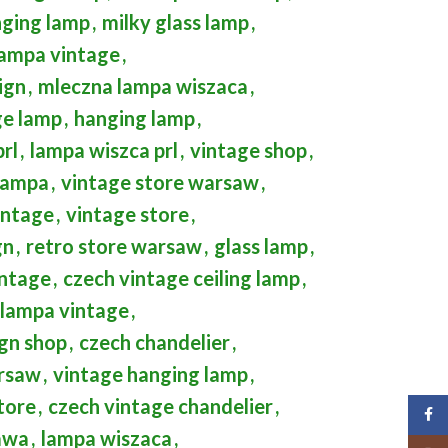
nging lamp
,
milky glass lamp
,
lampa vintage
,
ign
,
mleczna lampa wiszaca
,
ge lamp
,
hanging lamp
,
rl
,
lampa wiszca prl
,
vintage shop
,
lampa
,
vintage store warsaw
,
intage
,
vintage store
,
gn
,
retro store warsaw
,
glass lamp
,
intage
,
czech vintage ceiling lamp
,
lampa vintage
,
gn shop
,
czech chandelier
,
arsaw
,
vintage hanging lamp
,
tore
,
czech vintage chandelier
,
Face
awa
,
lampa wiszaca
,