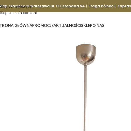
klep stacjonary Warszawa ul. 11 Listopada 54 / Praga Północ | Zapra
Skip to navigation
Skip to main content
TRONA GŁÓWNA
PROMOCJE
AKTUALNOŚCI
SKLEP
O NAS