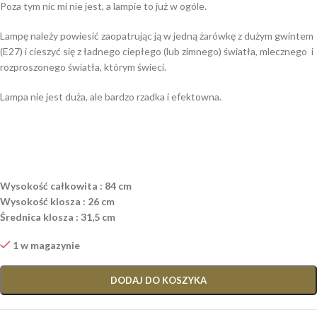
Poza tym nic mi nie jest, a lampie to już w ogóle.
Lampę należy powiesić zaopatrując ją w jedną żarówkę z dużym gwintem
(E27) i cieszyć się z ładnego ciepłego (lub zimnego) światła, mlecznego i
rozproszonego światła, którym świeci.
Lampa nie jest duża, ale bardzo rzadka i efektowna.
Wysokość całkowita : 84 cm
Wysokość klosza : 26 cm
Średnica klosza : 31,5 cm
1 w magazynie
DODAJ DO KOSZYKA