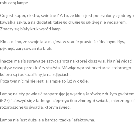
robi całą lampę.
Co jest super, ekstra, świetne ? A to, że klosz jest poczyniony z jednego
kawałka szkła, a na dodatek takiego drugiego jak żyję nie widziałem.
Znaczy się biały kruk wśród lamp.
Klosz mimo, że swoje lata ma jest w stanie prawie że idealnym. Rys,
pęknięć, zarysowań itp brak.
Inaczej ma się sprawa ze sztycą złotą na której klosz wisi. Na niej widać
upływ czasu przez który służyła. Mówiąc wprost przetarcia srebrnego
koloru są i pokazaliśmy je na zdjęciach.
Poza tym nic mi nie jest, a lampie to już w ogóle.
Lampę należy powiesić zaopatrując ją w jedną żarówkę z dużym gwintem
(E27) i cieszyć się z ładnego ciepłego (lub zimnego) światła, mlecznego i
rozproszonego światła, którym świeci.
Lampa nie jest duża, ale bardzo rzadka i efektowna.