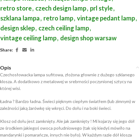
retro store
,
czech design lamp
,
prl style
,
szklana lampa
,
retro lamp
,
vintage pedant lamp
,
design sklep
,
czech ceiling lamp
,
vintage ceiling lamp
,
design shop warsaw
Share:
Opis
Czechosłowacka lampa sufitowa, złożona głownie z dużego szklanego
klosza. A dodatkowo z metalowej w srebrności poczynionej sztycy na
której wisi.
Ładna ? Bardzo ładna. Świeci pięknym ciepłym światłem (lub zimnym) w
zależności jaką żarówkę się wkręci. Do dołu i na boki świeci.
Klosz od dołu jest zamknięty. Ale jak zamknięty ! Mi kojarzy się jego dół
ze środkiem jakiegoś owoca południowego (tak się kiedyś mówiło na
mandarynki i pomarańcze, innych nie było). W każdym razie dół klosza