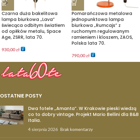
Czarna duża bakelitowa
Pomarańczowa metalowa
lampa biurkowa „Lava”
jednopunktowa lampa
świecąca odbitym światłem
biurkowa „Rumcajs” z
od opiłków metalu, Space
ruchomym regulowanym
Age, ZSRR, lata 70.
ramieniem i kloszem, ZAOS,
Polska lata 70.
930,00
zł
790,00
zł
OSTATNIE POSTY
Dwa fotele „Amanta”. W Krakowie pieski wiedzą
co to dobry vintage. Projekt Mario Bellini dla B&B
Italia.
4 sierpnia 2026
Brak komentarzy