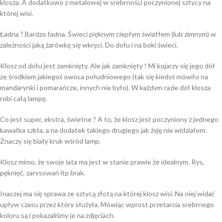
klosza. A dodatkowo z metalowej w srebrności poczynionej sztycy na
której wisi.
Ładna ? Bardzo ładna. Świeci pięknym ciepłym światłem (lub zimnym) w
zależności jaką żarówkę się wkręci. Do dołu i na boki świeci.
Klosz od dołu jest zamknięty. Ale jak zamknięty ! Mi kojarzy się jego dół
ze środkiem jakiegoś owoca południowego (tak się kiedyś mówiło na
mandarynki i pomarańcze, innych nie było). W każdym razie dół klosza
robi całą lampę.
Co jest super, ekstra, świetne ? A to, że klosz jest poczyniony z jednego
kawałka szkła, a na dodatek takiego drugiego jak żyję nie widziałem.
Znaczy się biały kruk wśród lamp.
Klosz mimo, że swoje lata ma jest w stanie prawie że idealnym. Rys,
pęknięć, zarysowań itp brak.
Inaczej ma się sprawa ze sztycą złotą na której klosz wisi. Na niej widać
upływ czasu przez który służyła. Mówiąc wprost przetarcia srebrnego
koloru są i pokazaliśmy je na zdjęciach.