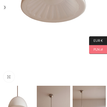
EUR €
PLN zł
Click to enlarge