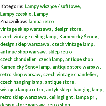
Kategorie:
Lampy wiszące / sufitowe
,
Lampy czeskie
,
Lampy
Znaczników:
lampa retro
,
vintage sklep warszawa
,
design store
,
czech vintage ceiling lamp
,
Kamenický Šenov
,
design sklep warszawa
,
czech vintage lamp
,
antique shop warsaw
,
sklep retro
,
czech chandelier
,
czech lamp
,
antique shop
,
Kamenický Šenov lamp
,
antique store warsaw
,
retro shop warsaw
,
czech vintage chandelier
,
czech hanging lamp
,
antique store
,
wisząca lampa retro
,
antyk sklep
,
hanging lamp
,
retro sklep warszawa
,
ceilinglight
,
lampa prl
,
design store warsaw
,
retro shop
,