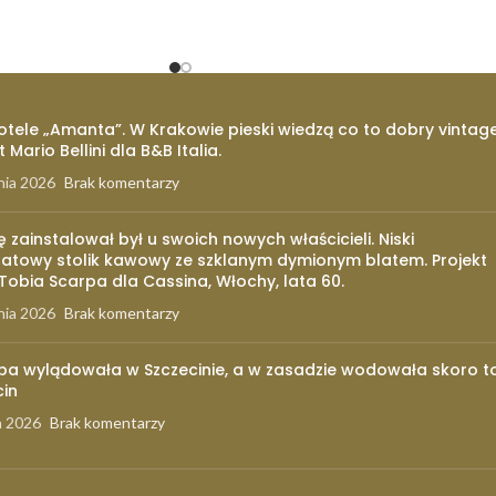
otele „Amanta”. W Krakowie pieski wiedzą co to dobry vintage
t Mario Bellini dla B&B Italia.
nia 2026
Brak komentarzy
ię zainstalował był u swoich nowych właścicieli. Niski
atowy stolik kawowy ze szklanym dymionym blatem. Projekt
 Tobia Scarpa dla Cassina, Włochy, lata 60.
nia 2026
Brak komentarzy
pa wylądowała w Szczecinie, a w zasadzie wodowała skoro t
cin
a 2026
Brak komentarzy