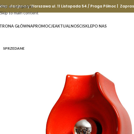
klep stacjonary Warszawa ul. 11 Listopada 54 / Praga Północ | Zapra
Skip to navigation
Skip to main content
TRONA GŁÓWNA
PROMOCJE
AKTUALNOŚCI
SKLEP
O NAS
SPRZEDANE