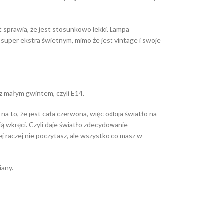
et sprawia, że jest stosunkowo lekki. Lampa
super ekstra świetnym, mimo że jest vintage i swoje
z małym gwintem, czyli E14.
na to, że jest cała czerwona, więc odbija światło na
ą wkręci. Czyli daje światło zdecydowanie
ej raczej nie poczytasz, ale wszystko co masz w
iany.