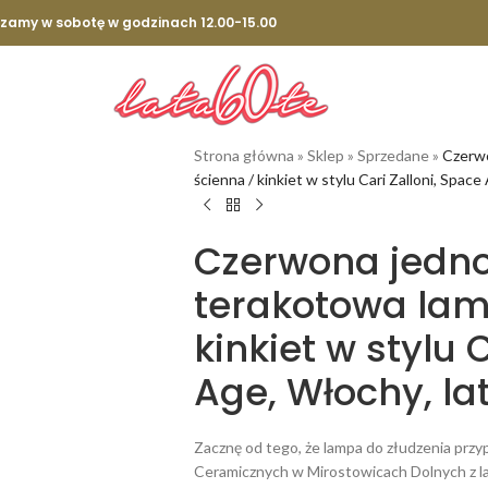
szamy w sobotę w godzinach 12.00-15.00
Strona główna
»
Sklep
»
Sprzedane
»
Czerw
ścienna / kinkiet w stylu Cari Zalloni, Space
Czerwona jedn
terakotowa lam
kinkiet w stylu 
Age, Włochy, lat
Zacznę od tego, że lampa do złudzenia przy
Ceramicznych w Mirostowicach Dolnych z la