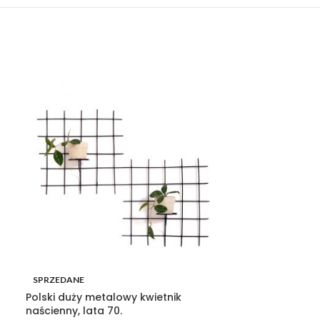
SPRZEDANE
SPRZEDANE
Polski duży metalowy kwietnik
Polska Lampa 
naścienny, lata 70.
Bracia Borkows