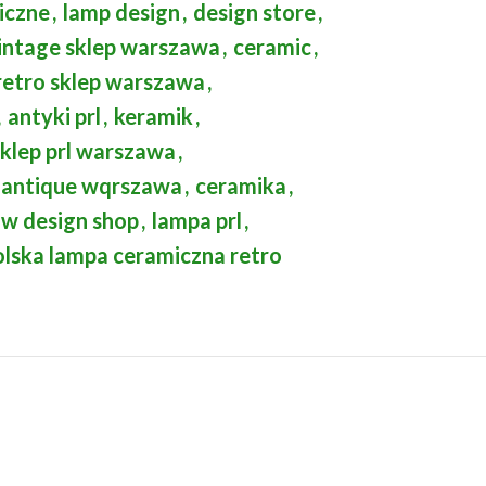
iczne
,
lamp design
,
design store
,
intage sklep warszawa
,
ceramic
,
retro sklep warszawa
,
,
antyki prl
,
keramik
,
sklep prl warszawa
,
antique wqrszawa
,
ceramika
,
w design shop
,
lampa prl
,
olska lampa ceramiczna retro