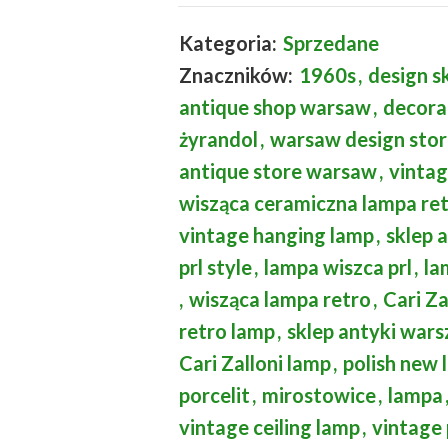
Kategoria:
Sprzedane
Znaczników:
1960s
,
design s
antique shop warsaw
,
decora
żyrandol
,
warsaw design sto
antique store warsaw
,
vintag
wisząca ceramiczna lampa re
vintage hanging lamp
,
sklep 
prl style
,
lampa wiszca prl
,
la
,
wisząca lampa retro
,
Cari Za
retro lamp
,
sklep antyki war
Cari Zalloni lamp
,
polish new 
porcelit
,
mirostowice
,
lampa
vintage ceiling lamp
,
vintage