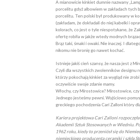
A mianowicie kinkiet dumnie nazwany „Lamp
porcelitu gdyż albowiem w zakładach tych 
porcelitu. Ten polski był produkowany w ko
(zakładam, że dokładali do niej kabelki i o
kolorach, co jest o tyle niespotykane, że Z
ofertę robiła w jakże wtedy modnych brąza
Brąz taki, śmaki i owaki. Nie inaczej. I dlat
nikomu nie bronię go nawet kochać.
Istnieje jakiś cień szansy, że nasza jest z M
Czyli dla wszystkich zwolenników designu r
którzy pokochają kinkiet za wygląd nie zrob
oczywiście swoje zdanie mamy.
Włochy, czy Mirostowice? Mirostowice, czy
Jednego jesteśmy pewni. Wyjściowo pomysł
greckiego pochodzenia Cari Zalloni który dla
Kariera projektowa Cari Zalloni rozpoczęł
Akademii Sztuk Stosowanych w Wiedniu. Po
1962 roku, kiedy to przeniósł się do Niemie
niemieckiego producenta ceramiki i szkła S