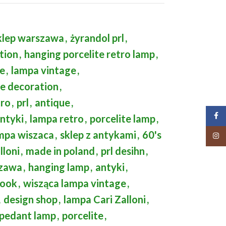
klep warszawa
,
żyrandol prl
,
tion
,
hanging porcelite retro lamp
,
re
,
lampa vintage
,
e decoration
,
tro
,
prl
,
antique
,
Face
antyki
,
lampa retro
,
porcelite lamp
,
mpa wiszaca
,
sklep z antykami
,
60's
Insta
lloni
,
made in poland
,
prl desihn
,
szawa
,
hanging lamp
,
antyki
,
look
,
wisząca lampa vintage
,
,
design shop
,
lampa Cari Zalloni
,
 pedant lamp
,
porcelite
,