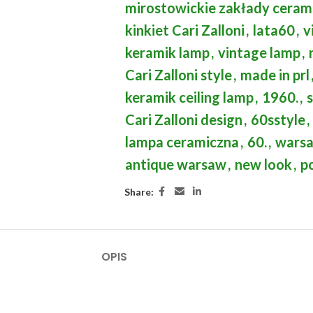
mirostowickie zakłady ceram
kinkiet Cari Zalloni
,
lata60
,
v
keramik lamp
,
vintage lamp
,
Cari Zalloni style
,
made in prl
keramik ceiling lamp
,
1960.
,
Cari Zalloni design
,
60sstyle
,
lampa ceramiczna
,
60.
,
warsa
antique warsaw
,
new look
,
p
Share:
OPIS