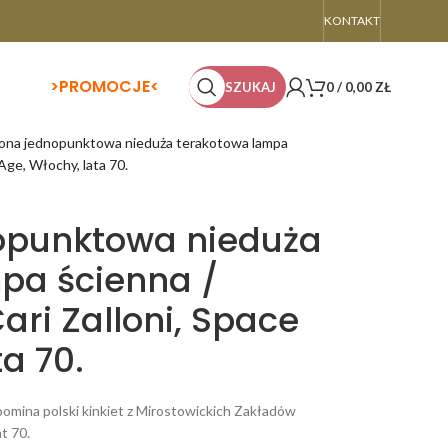
KONTAKT
>
PROMOCJE<
SZUKAJ
0
/
0,00
ZŁ
ona jednopunktowa nieduża terakotowa lampa
 Age, Włochy, lata 70.
opunktowa nieduża
pa ścienna /
Cari Zalloni, Space
a 70.
pomina polski kinkiet z Mirostowickich Zakładów
t 70.