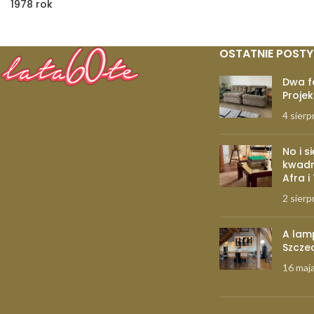
1978 rok
OSTATNIE POSTY
Dwa f
Projek
4 sierp
No i s
kwadr
Afra i
2 sierp
A lam
Szcze
16 maj