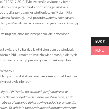
a P12/OK-201”. Tyle, że tenże wykonany był z
były robione przedmioty codziennego użytku z
operacji z zakładami oświetleniowymi Polam Piła
prawkę na żarówkę). I był produkowany w różnistych
akłady w Mirostowicach większość jeśli nie całą swoją
ch.
ego za brązem jakoś nie przepadam, ale oczywiście
EUR €
irostowic, ale to bardzo krótki cień bym powiedział.
PLN zł
odem z PRL-u może to być zła wiadomość, a dla tych
i to różnicy. Kto był pierwszy nie dociekamy choć
 Włochy ?
 lampy powstał dzięki niemieckiemu projektantowi
 Mirostowic nie robił.
a się w 1960 roku po studiach projektowych w
czątkowo projektował meble we Włoszech, aż do
c, aby projektować dekoracyjne szkło i ceramikę dla
teuler. To właśnie tam projektował kultowe elementy