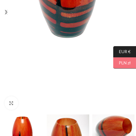
EUR €
PLN zł
Click to enlarge