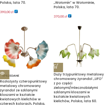
Polska, lata 70.
„Wołomin” w Wołominie,
Polska, lata 70.
390,00
zł
370,00
zł
Duży trzypunktowy metalowy
SPRZEDANE
chromowany żyrandol „UFO”
Rozłożysty czteropunktowy
z po części
metalowy chromowany
zielonymi/mlecznobiałymi
żyrandol ze szklanymi
szklanymi kloszami w
kloszami w kształcie
kształcie kwiatowych
kwiatowych kielichów w
kielichów, Polska, lata 60.
czterech kolorach, Polska,