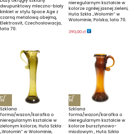
Duży okrągły szklany
nieregularnym kształcie w
dwupunktowy mleczno-biały
kolorze zgniłej jasnej zieleni,
kinkiet w stylu Space Age z
Huta Szkła „Wołomin” w
czarną metalową obejmą,
Wołominie, Polska, lata 70.
Elektrosvit, Czechosłowacja,
lata 70.
390,00
zł
Szklana
Szklana
forma/wazon/karafka o
forma/wazon/karafka o
nieregularnym kształcie w
nieregularnym kształcie w
zielonym kolorze, Huta Szkła
kolorze bursztynowo-
„Wołomin” w Wołominie,
miodowym , Huta Szkła