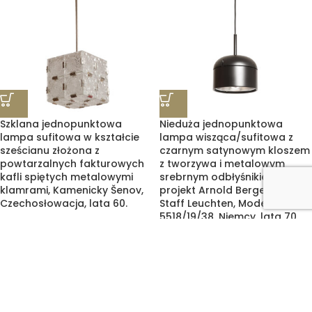
Szklana jednopunktowa
Nieduża jednopunktowa
lampa sufitowa w kształcie
lampa wisząca/sufitowa z
sześcianu złożona z
czarnym satynowym kloszem
powtarzalnych fakturowych
z tworzywa i metalowym
kafli spiętych metalowymi
srebrnym odbłyśnikiem,
klamrami, Kamenicky Šenov,
projekt Arnold Berges dla
Czechosłowacja, lata 60.
Staff Leuchten, Model
5518/19/38, Niemcy, lata 70.
1.570,00
zł
1.145,00
zł