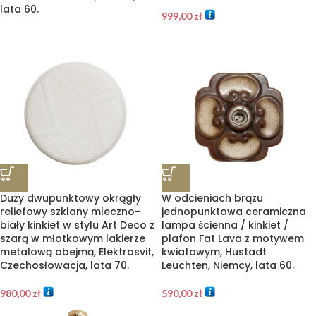
lata 60.
999,00
zł
Duży dwupunktowy okrągły
W odcieniach brązu
reliefowy szklany mleczno-
jednopunktowa ceramiczna
biały kinkiet w stylu Art Deco z
lampa ścienna / kinkiet /
szarą w młotkowym lakierze
plafon Fat Lava z motywem
metalową obejmą, Elektrosvit,
kwiatowym, Hustadt
Czechosłowacja, lata 70.
Leuchten, Niemcy, lata 60.
980,00
zł
590,00
zł