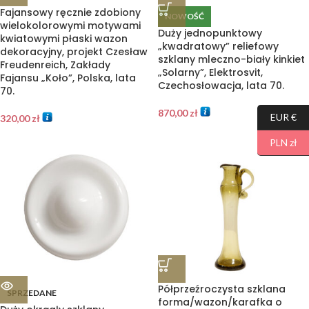
Fajansowy ręcznie zdobiony
NOWOŚĆ
wielokolorowymi motywami
Duży jednopunktowy
kwiatowymi płaski wazon
„kwadratowy” reliefowy
dekoracyjny, projekt Czesław
szklany mleczno-biały kinkiet
Freudenreich, Zakłady
„Solarny”, Elektrosvit,
Fajansu „Koło”, Polska, lata
Czechosłowacja, lata 70.
70.
870,00
zł
EUR €
320,00
zł
PLN zł
Półprzeźroczysta szklana
SPRZEDANE
forma/wazon/karafka o