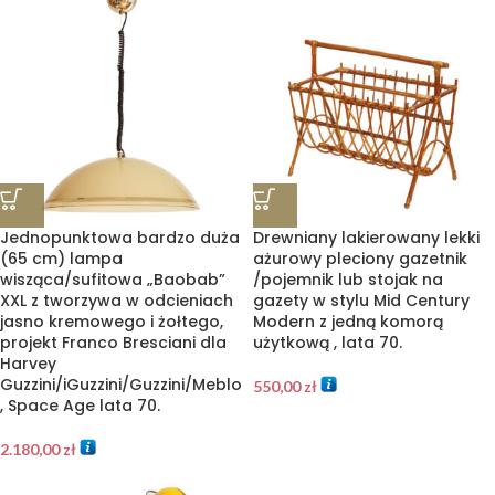
Jednopunktowa bardzo duża
Drewniany lakierowany lekki
(65 cm) lampa
ażurowy pleciony gazetnik
wisząca/sufitowa „Baobab”
/pojemnik lub stojak na
XXL z tworzywa w odcieniach
gazety w stylu Mid Century
jasno kremowego i żołtego,
Modern z jedną komorą
projekt Franco Bresciani dla
użytkową , lata 70.
Harvey
Guzzini/iGuzzini/Guzzini/Meblo
550,00
zł
, Space Age lata 70.
2.180,00
zł