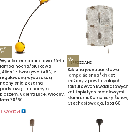
Wysoka jednopunktowa żółta
SPRZEDANE
lampa nocna/biurkowa
Szklana jednopunktowa
„Alina” z tworzywa (ABS) z
lampa ścienna/kinkiet
regulowaną wysokością
złożony z powtarzalnych
nachylenia z czarną
fakturowych kwadratowych
podstawą i ruchomym
kafli spiętych metalowymi
kloszem, Valenti Luce, Włochy,
klamrami, Kamenicky Šenov,
lata 70/80.
Czechosłowacja, lata 60.
1.570,00
zł