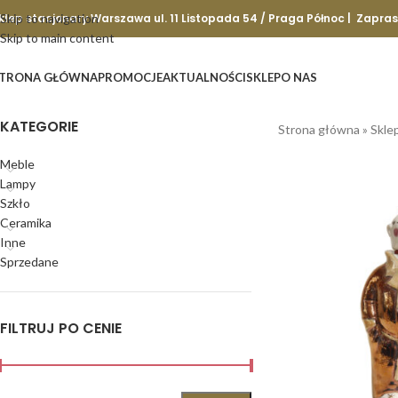
klep stacjonary Warszawa ul. 11 Listopada 54 / Praga Północ | Zapra
Skip to navigation
Skip to main content
TRONA GŁÓWNA
PROMOCJE
AKTUALNOŚCI
SKLEP
O NAS
KATEGORIE
Strona główna
»
Skle
Meble
Lampy
Szkło
Ceramika
Inne
Sprzedane
FILTRUJ PO CENIE