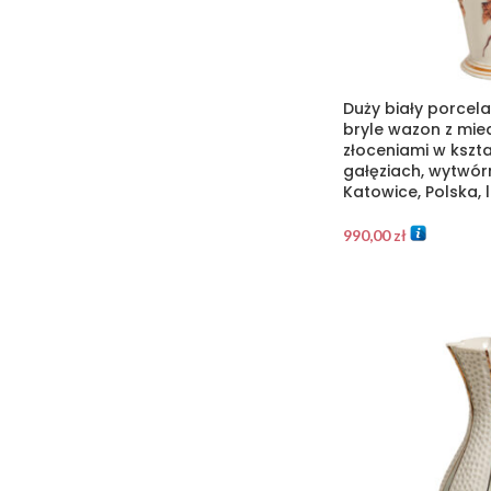
Duży biały porcel
bryle wazon z mie
złoceniami w kształ
gałęziach, wytwór
Katowice, Polska, 
990,00
zł