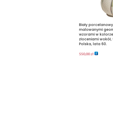
Biały porcelanowy
malowanymi geom
wzorami w kolorz
złoceniami wokół, 
Polska, lata 60.
550,00
zł