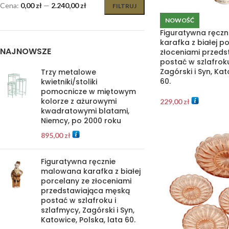
Cena:
0,00 zł
—
2.240,00 zł
FILTRUJ
NOWOŚĆ
Figuratywna ręcz
karafka z białej p
NAJNOWSZE
złoceniami przed
postać w szlafroku
Zagórski i Syn, Kat
Trzy metalowe
60.
kwietniki/stoliki
pomocnicze w miętowym
kolorze z ażurowymi
229,00
zł
kwadratowymi blatami,
Niemcy, po 2000 roku
895,00
zł
Figuratywna ręcznie
malowana karafka z białej
porcelany ze złoceniami
przedstawiająca męską
postać w szlafroku i
szlafmycy, Zagórski i Syn,
Katowice, Polska, lata 60.