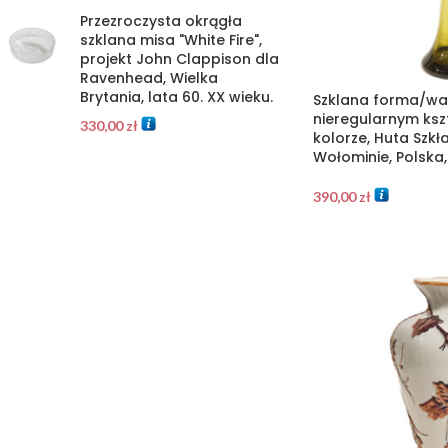
Przezroczysta okrągła
szklana misa "White Fire",
projekt John Clappison dla
Ravenhead, Wielka
Brytania, lata 60. XX wieku.
Szklana forma/wa
nieregularnym ksz
330,00
zł
kolorze, Huta Szk
Wołominie, Polska,
390,00
zł