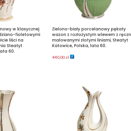
anowy w klasycznej
Zielono-biały porcelanowy pękaty
dziano-fioletowymi
wazon z rozłożystym wlewem z ręczn
cie liści na
malowanymi złotymi liniami, Steatyt
nia Steatyt
Katowice, Polska, lata 60.
lata 60.
440,00
zł