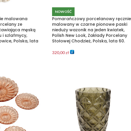
NOWOŚĆ
nie malowana
Pomarańczowy porcelanowy ręcznie
orcelany ze
malowany w czarne pionowe paski
stawiająca męską
nieduży wazonik na jeden kwiatek,
 i szlafmycy,
Polish New Look, Zakłady Porcelany
owice, Polska, lata
Stołowej Chodzież, Polska, lata 60.
320,00
zł