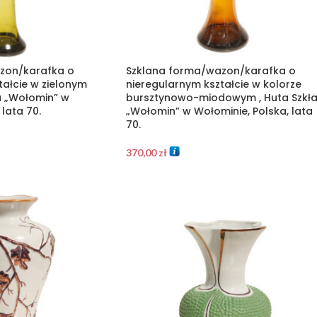
zon/karafka o
Szklana forma/wazon/karafka o
tałcie w zielonym
nieregularnym kształcie w kolorze
ła „Wołomin” w
bursztynowo-miodowym , Huta Szkł
 lata 70.
„Wołomin” w Wołominie, Polska, lata
70.
370,00
zł