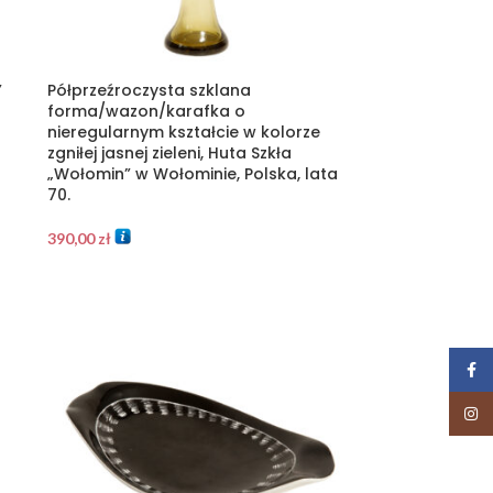
”
Półprzeźroczysta szklana
forma/wazon/karafka o
nieregularnym kształcie w kolorze
zgniłej jasnej zieleni, Huta Szkła
„Wołomin” w Wołominie, Polska, lata
70.
390,00
zł
Face
Insta