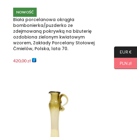
NOWOŚĆ
Biała porcelanowa okrągła
bombonierka/puzderko ze
zdejmowaną pokrywką na biżuterię
ozdobiona zielonym kwiatowym
wzorem, Zakłady Porcelany Stołowej
Ćmielów, Polska, lata 70.
EUR €
420,00
zł
PLN zł