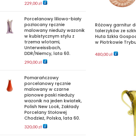
229,00
zł
Porcelanowy liliowo-biały
pozłacany ręcznie
Różowy garnitur d
malowany nieduży wazonik
talerzyków ze szk
w kubistycznym stylu z
Huta Szkła Gospo
trzema wlotami,
w Piotrkowie Trybu
Unterweissbach,
DDR/Niemcy, lata 60.
480,00
zł
290,00
zł
Pomarańczowy
porcelanowy ręcznie
malowany w czarne
pionowe paski nieduży
wazonik na jeden kwiatek,
Polish New Look, Zakłady
Porcelany Stołowej
Chodzież, Polska, lata 60.
320,00
zł