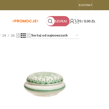
KONTAKT
>
PROMOCJE<
SZUKAJ
0
/
0,00
ZŁ
24
36