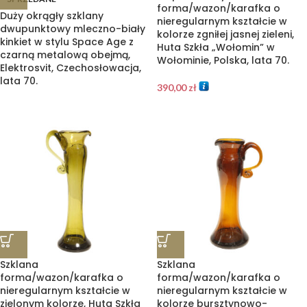
forma/wazon/karafka o
Duży okrągły szklany
nieregularnym kształcie w
dwupunktowy mleczno-biały
kolorze zgniłej jasnej zieleni,
kinkiet w stylu Space Age z
Huta Szkła „Wołomin” w
czarną metalową obejmą,
Wołominie, Polska, lata 70.
Elektrosvit, Czechosłowacja,
lata 70.
390,00
zł
Szklana
Szklana
forma/wazon/karafka o
forma/wazon/karafka o
nieregularnym kształcie w
nieregularnym kształcie w
zielonym kolorze, Huta Szkła
kolorze bursztynowo-