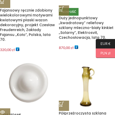
Fajansowy ręcznie zdobiony
NOWOŚĆ
wielokolorowymi motywami
Duży jednopunktowy
kwiatowymi płaski wazon
„kwadratowy” reliefowy
dekoracyjny, projekt Czesław
szklany mleczno-biały kinkiet
Freudenreich, Zakłady
„Solarny”, Elektrosvit,
Fajansu „Koło”, Polska, lata
Czechosłowacja, lata 70.
70.
EUR €
870,00
zł
320,00
zł
PLN zł
Półprzeźroczysta szklana
SPRZEDANE