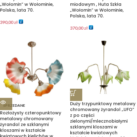
„Wołomin” w Wołominie,
miodowym , Huta Szkła
Polska, lata 70.
„Wołomin” w Wołominie,
Polska, lata 70.
390,00
zł
370,00
zł
Duży trzypunktowy metalowy
SPRZEDANE
chromowany żyrandol „UFO”
Rozłożysty czteropunktowy
z po części
metalowy chromowany
zielonymi/mlecznobiałymi
żyrandol ze szklanymi
szklanymi kloszami w
kloszami w kształcie
kształcie kwiatowych
kwiatowych kielichów w