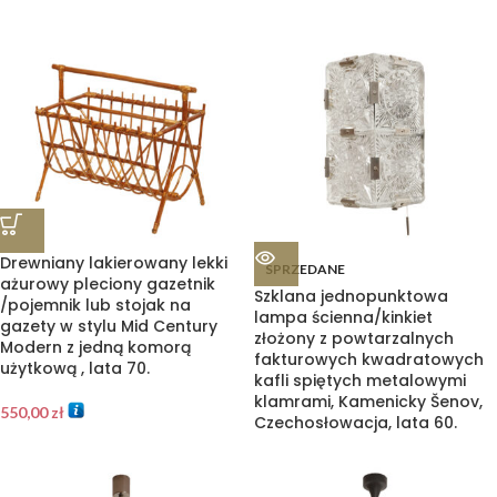
Drewniany lakierowany lekki
SPRZEDANE
ażurowy pleciony gazetnik
Szklana jednopunktowa
/pojemnik lub stojak na
lampa ścienna/kinkiet
gazety w stylu Mid Century
złożony z powtarzalnych
Modern z jedną komorą
fakturowych kwadratowych
użytkową , lata 70.
kafli spiętych metalowymi
klamrami, Kamenicky Šenov,
550,00
zł
Czechosłowacja, lata 60.