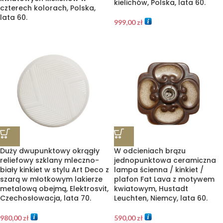
kielichów, Polska, lata 60.
czterech kolorach, Polska,
lata 60.
999,00
zł
Duży dwupunktowy okrągły
W odcieniach brązu
reliefowy szklany mleczno-
jednopunktowa ceramiczna
biały kinkiet w stylu Art Deco z
lampa ścienna / kinkiet /
szarą w młotkowym lakierze
plafon Fat Lava z motywem
metalową obejmą, Elektrosvit,
kwiatowym, Hustadt
Czechosłowacja, lata 70.
Leuchten, Niemcy, lata 60.
980,00
zł
590,00
zł