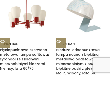
SPRZEDANE
SPRZEDANE
Pięciopunktowa czerwona
Nieduża jednopunktowa
metalowa lampa sufitowa/
lampa nocna z błękitną
żyrandol ze szklanymi
metalową podstawą i
mlecznobiałymi kloszami,
mlecznobiałym kloszem w
Niemcy, lata 60/70.
błękitne paski z pleksi, firma
Molin, Włochy, lata 60.