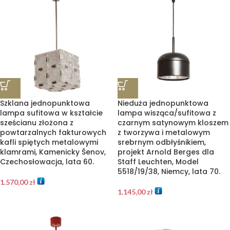
Szklana jednopunktowa
Nieduża jednopunktowa
lampa sufitowa w kształcie
lampa wisząca/sufitowa z
sześcianu złożona z
czarnym satynowym kloszem
powtarzalnych fakturowych
z tworzywa i metalowym
kafli spiętych metalowymi
srebrnym odbłyśnikiem,
klamrami, Kamenicky Šenov,
projekt Arnold Berges dla
Czechosłowacja, lata 60.
Staff Leuchten, Model
5518/19/38, Niemcy, lata 70.
1.570,00
zł
1.145,00
zł