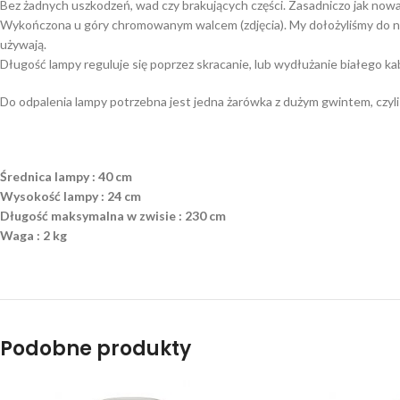
Bez żadnych uszkodzeń, wad czy brakujących części. Zasadniczo jak nowa.
Wykończona u góry chromowanym walcem (zdjęcia). My dołożyliśmy do nie
używają.
Długość lampy reguluje się poprzez skracanie, lub wydłużanie białego kab
Do odpalenia lampy potrzebna jest jedna żarówka z dużym gwintem, czyli
Średnica lampy : 40 cm
Wysokość lampy : 24 cm
Długość maksymalna w zwisie : 230 cm
Waga : 2 kg
Podobne produkty