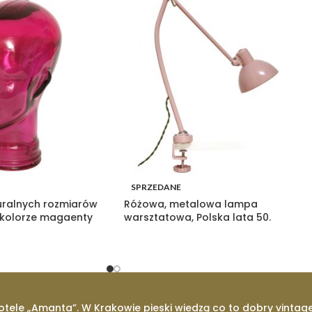
SPRZEDANE
uralnych rozmiarów
Różowa, metalowa lampa
 kolorze magaenty
warsztatowa, Polska lata 50.
otele „Amanta”. W Krakowie pieski wiedzą co to dobry vintage