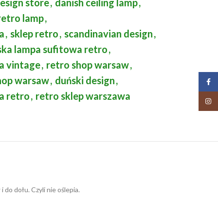
esign store
,
danish ceiling lamp
,
retro lamp
,
a
,
sklep retro
,
scandinavian design
,
ka lampa sufitowa retro
,
a vintage
,
retro shop warsaw
,
hop warsaw
,
duński design
,
Face
a retro
,
retro sklep warszawa
Insta
o dołu. Czyli nie oślepia.