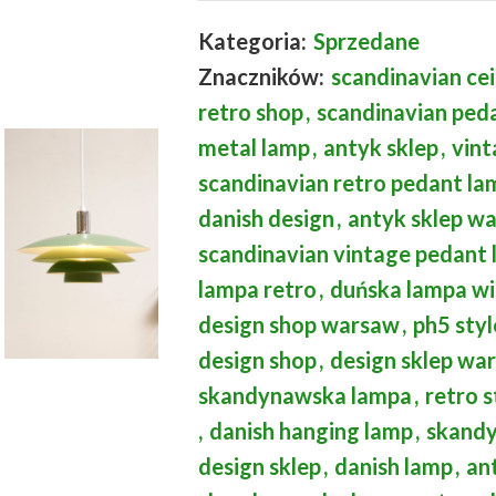
Kategoria:
Sprzedane
Znaczników:
scandinavian cei
retro shop
,
scandinavian ped
metal lamp
,
antyk sklep
,
vint
scandinavian retro pedant la
danish design
,
antyk sklep w
scandinavian vintage pedant
lampa retro
,
duńska lampa wi
design shop warsaw
,
ph5 styl
design shop
,
design sklep wa
skandynawska lampa
,
retro 
,
danish hanging lamp
,
skandy
design sklep
,
danish lamp
,
an