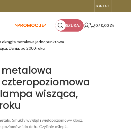
KONTAKT
>
PROMOCJE<
SZUKAJ
0
/
0,00
ZŁ
a okrągła metalowa jednopunktowa
ca, Dania, po 2000 roku
a metalowa
 czteropoziomowa
lampa wisząca,
roku
metalu. Smukły wygląd i wielopoziomowy klosz.
poziomów i do dołu. Czyli nie oślepia.