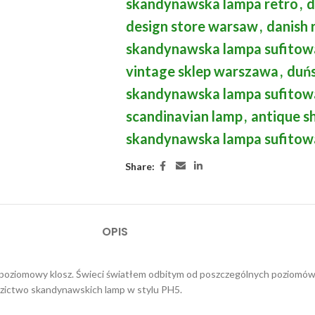
skandynawska lampa retro
,
d
design store warsaw
,
danish 
skandynawska lampa sufitow
vintage sklep warszawa
,
duńs
skandynawska lampa sufitow
scandinavian lamp
,
antique s
skandynawska lampa sufitow
Share:
OPIS
poziomowy klosz. Świeci światłem odbitym od poszczególnych poziomów i d
edzictwo skandynawskich lamp w stylu PH5.