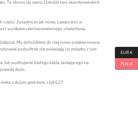
alu. To obroni się samo. Dziedzictwo skandynawskich
 części. Zasadniczo jak nowa. Lampa jest w
ach jest wynikiem nierównomiernego oświetlenia
jęcia). My dołożyliśmy do niej nowo polakierowaną
ndynawii podsufitek nie poważają i w związku z tym
EUR €
e, lub wydłużanie białego kabla zasilającego na
PLN zł
naprawdę dużo.
rówka z dużym gwintem, czyli E27.