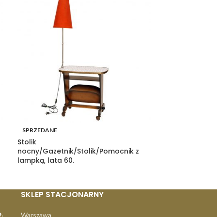
SPRZEDANE
SPRZEDANE
Stolik
Porcelanowa 
nocny/Gazetnik/Stolik/Pomocnik z
Wałbrzych, Pol
lampką, lata 60.
SKLEP STACJONARNY
.
Warszawa