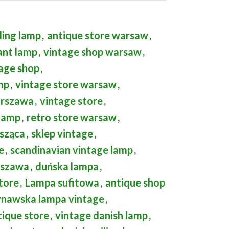
ling lamp
,
antique store warsaw
,
ant lamp
,
vintage shop warsaw
,
age shop
,
mp
,
vintage store warsaw
,
arszawa
,
vintage store
,
 lamp
,
retro store warsaw
,
sząca
,
sklep vintage
,
e
,
scandinavian vintage lamp
,
rszawa
,
duńska lampa
,
store
,
Lampa sufitowa
,
antique shop
nawska lampa vintage
,
tique store
,
vintage danish lamp
,