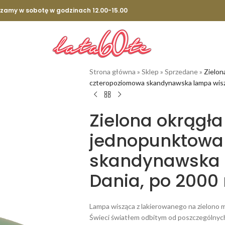
szamy w sobotę w godzinach 12.00-15.00
Strona główna
»
Sklep
»
Sprzedane
»
Zielon
czteropoziomowa skandynawska lampa wiszą
Zielona okrągł
jednopunktowa
skandynawska 
Dania, po 2000 
Lampa wisząca z lakierowanego na zielono 
Świeci światłem odbitym od poszczególnych 