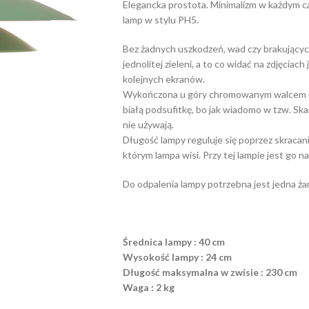
Elegancka prostota. Minimalizm w każdym c
lamp w stylu PH5.
Bez żadnych uszkodzeń, wad czy brakujących
jednolitej zieleni, a to co widać na zdjęci
kolejnych ekranów.
Wykończona u góry chromowanym walcem (zd
białą podsufitkę, bo jak wiadomo w tzw. Ska
nie używają.
Długość lampy reguluje się poprzez skracani
którym lampa wisi. Przy tej lampie jest go 
Do odpalenia lampy potrzebna jest jedna ża
Średnica lampy : 40 cm
Wysokość lampy : 24 cm
Długość maksymalna w zwisie : 230 cm
Waga : 2 kg