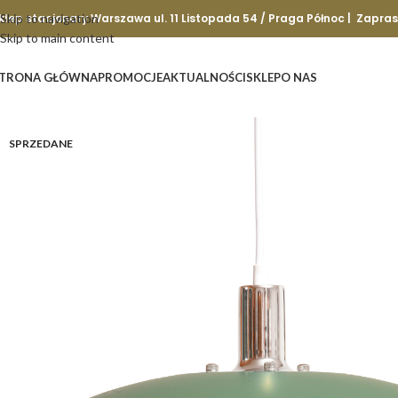
klep stacjonary Warszawa ul. 11 Listopada 54 / Praga Północ | Zapra
Skip to navigation
Skip to main content
TRONA GŁÓWNA
PROMOCJE
AKTUALNOŚCI
SKLEP
O NAS
SPRZEDANE