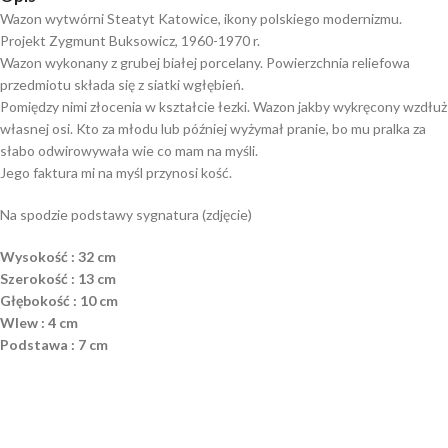
Wazon wytwórni Steatyt Katowice, ikony polskiego modernizmu.
Projekt Zygmunt Buksowicz, 1960-1970 r.
Wazon wykonany z grubej białej porcelany. Powierzchnia reliefowa
przedmiotu składa się z siatki wgłębień.
Pomiędzy nimi złocenia w kształcie łezki. Wazon jakby wykręcony wzdłuż
własnej osi. Kto za młodu lub później wyżymał pranie, bo mu pralka za
słabo odwirowywała wie co mam na myśli.
Jego faktura mi na myśl przynosi kość.
Na spodzie podstawy sygnatura (zdjęcie)
Wysokość : 32 cm
Szerokość : 13 cm
Głębokość : 10 cm
Wlew : 4 cm
Podstawa : 7 cm