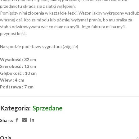
przedmiotu składa się z siatki wgłębień.
Pomiędzy nimi złocenia w kształcie łezki. Wazon jakby wykręcony wzdłuż
własnej osi. Kto za młodu lub później wyżymał pranie, bo mu pralka za
słabo odwirowywała wie co mam na myśli. Jego faktura mi na myśl
przynosi kość.
Na spodzie podstawy sygnatura (zdjęcie)
Wysokość : 32 cm
Szerokość : 13 cm
Głębokość : 10 cm
Wlew : 4 cm
Podstawa : 7 cm
Kategoria:
Sprzedane
Share:
Opis