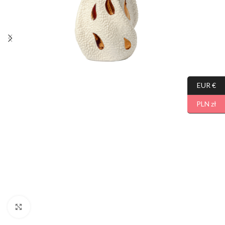
EUR €
PLN zł
Click to enlarge