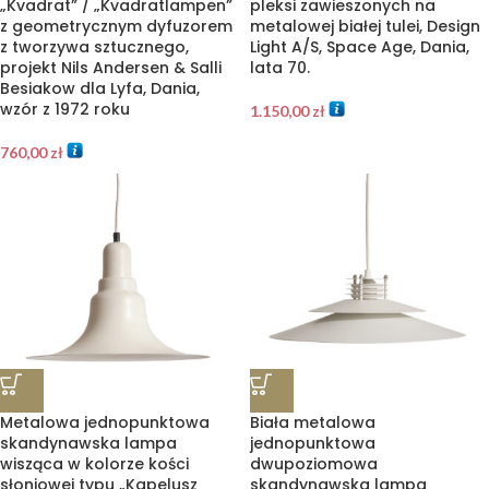
„Kvadrat” / „Kvadratlampen”
pleksi zawieszonych na
z geometrycznym dyfuzorem
metalowej białej tulei, Design
z tworzywa sztucznego,
Light A/S, Space Age, Dania,
projekt Nils Andersen & Salli
lata 70.
Besiakow dla Lyfa, Dania,
wzór z 1972 roku
1.150,00
zł
760,00
zł
Metalowa jednopunktowa
Biała metalowa
skandynawska lampa
jednopunktowa
wisząca w kolorze kości
dwupoziomowa
słoniowej typu „Kapelusz
skandynawska lampa