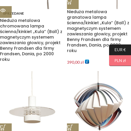
Nieduża metalowa
SPRZEDANE
granatowa lampa
Nieduża metalowa
ścienna/kinkiet „Kula” (Ball) z
chromowana lampa
magnetyczym systemem
ścienna/kinkiet „Kula” (Ball) z
zawieszania głowicy, projekt
magnetyczym systemem
Benny Frandsen dla firmy
zawieszania głowicy, projekt
Frandsen, Dania, po 2000
Benny Frandsen dla firmy
EUR €
roku
Frandsen, Dania, po 2000
roku
PLN zł
390,00
zł