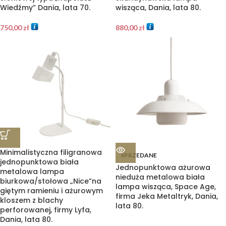
Wiedźmy” Dania, lata 70.
wisząca, Dania, lata 80.
750,00
zł
880,00
zł
Minimalistyczna filigranowa
SPRZEDANE
jednopunktowa biała
Jednopunktowa ażurowa
metalowa lampa
nieduża metalowa biała
biurkowa/stołowa „Nice”na
lampa wisząca, Space Age,
giętym ramieniu i ażurowym
firma Jeka Metaltryk, Dania,
kloszem z blachy
lata 80.
perforowanej, firmy Lyfa,
Dania, lata 80.