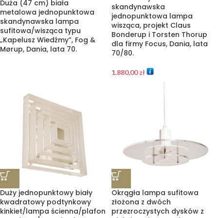
Duża (47 cm) biała
skandynawska
metalowa jednopunktowa
jednopunktowa lampa
skandynawska lampa
wisząca, projekt Claus
sufitowa/wisząca typu
Bonderup i Torsten Thorup
„Kapelusz Wiedźmy”, Fog &
dla firmy Focus, Dania, lata
Mørup, Dania, lata 70.
70/80.
1.880,00
zł
Duży jednopunktowy biały
Okrągła lampa sufitowa
kwadratowy podtynkowy
złożona z dwóch
kinkiet/lampa ścienna/plafon
przezroczystych dysków z