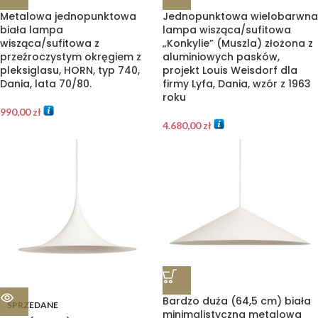
Metalowa jednopunktowa
Jednopunktowa wielobarwna
biała lampa
lampa wisząca/sufitowa
wisząca/sufitowa z
„Konkylie” (Muszla) złożona z
przeźroczystym okręgiem z
aluminiowych pasków,
pleksiglasu, HORN, typ 740,
projekt Louis Weisdorf dla
Dania, lata 70/80.
firmy Lyfa, Dania, wzór z 1963
roku
990,00
zł
4.680,00
zł
Bardzo duża (64,5 cm) biała
SPRZEDANE
minimalistyczna metalowa