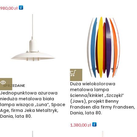
980,00
zł
Duża wielokolorowa
SPRZEDANE
metalowa lampa
Jednopunktowa ażurowa
ścienna/kinkiet „Szczęki”
nieduża metalowa biała
(Jaws), projekt Benny
lampa wisząca „Luna”, Space
Frandsen dla firmy Frandsen,
Age, firma Jeka Metaltryk,
Dania, lata 80.
Dania, lata 80.
1.380,00
zł