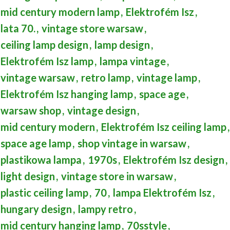
mid century modern lamp
,
Elektrofém Isz
,
lata 70.
,
vintage store warsaw
,
ceiling lamp design
,
lamp design
,
Elektrofém Isz lamp
,
lampa vintage
,
vintage warsaw
,
retro lamp
,
vintage lamp
,
Elektrofém Isz hanging lamp
,
space age
,
warsaw shop
,
vintage design
,
mid century modern
,
Elektrofém Isz ceiling lamp
,
space age lamp
,
shop vintage in warsaw
,
plastikowa lampa
,
1970s
,
Elektrofém Isz design
,
light design
,
vintage store in warsaw
,
plastic ceiling lamp
,
70
,
lampa Elektrofém Isz
,
hungary design
,
lampy retro
,
mid century hanging lamp
,
70sstyle
,