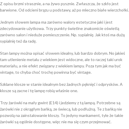
Z opisu brzmi strasznie, a na żywo pysznie. Zwłaszcza, że szkło jest
barwione. Od odcieni brązu u podstawy, aż po mleczno białe wierzchołki.
Jednym słowem lampa ma zarówno walory estetyczne jaki i jest
zdecydowanie użytkowa. Trzy punkty świetlne znakomicie oświetlą
zarówno salon i nieduże pomieszczenie. Np. sypialnię. Jak ktoś ma dużą
sypialnię też da radę.
Stan lampy można opisać słowem idealny, lub bardzo dobrym. No jakieś
tam utlenienie metalu z wiekiem jest widoczne, ale to raczej taki urok
materiału, a nie efekt związany z wiekiem lampy. Poza tym jak ma być
vintage, to chyba choć trochę powinna być vintage.
Szklane klosze w stanie idealnym bez żadnych pęknięć i odprysków. A
klosze są zacne i tę lampę robią właśnie one.
Trzy żarówki na mały gwint (E14) i jedziemy z tą lampą. Potrzebne są
żarówki nie z okrągłym bańką, ze świecą, lub podłużną. Te z bańką nie
pozwolą na zainstalowanie kloszy. To jedyny mankament, tyle że takie
żarówki są ogólnie dostępne, więc nie ma się czym przejmować.