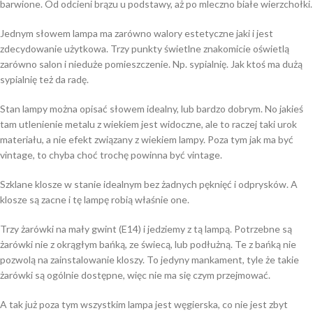
barwione. Od odcieni brązu u podstawy, aż po mleczno białe wierzchołki.
Jednym słowem lampa ma zarówno walory estetyczne jaki i jest
zdecydowanie użytkowa. Trzy punkty świetlne znakomicie oświetlą
zarówno salon i nieduże pomieszczenie. Np. sypialnię. Jak ktoś ma dużą
sypialnię też da radę.
Stan lampy można opisać słowem idealny, lub bardzo dobrym. No jakieś
tam utlenienie metalu z wiekiem jest widoczne, ale to raczej taki urok
materiału, a nie efekt związany z wiekiem lampy. Poza tym jak ma być
vintage, to chyba choć trochę powinna być vintage.
Szklane klosze w stanie idealnym bez żadnych pęknięć i odprysków. A
klosze są zacne i tę lampę robią właśnie one.
Trzy żarówki na mały gwint (E14) i jedziemy z tą lampą. Potrzebne są
żarówki nie z okrągłym bańką, ze świecą, lub podłużną. Te z bańką nie
pozwolą na zainstalowanie kloszy. To jedyny mankament, tyle że takie
żarówki są ogólnie dostępne, więc nie ma się czym przejmować.
A tak już poza tym wszystkim lampa jest węgierska, co nie jest zbyt