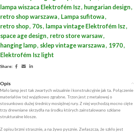
lampa wiszaca Elektrofém Isz
,
hungarian design
,
retro shop warszawa
,
Lampa sufitowa
,
retro shop
,
70s
,
lampa vintage Elektrofém Isz
,
space age design
,
retro store warsaw
,
hanging lamp
,
sklep vintage warszawa
,
1970
,
Elektrofém Isz light
Share:
Opis
Mało lamp jest tak zwartych wizualnie i konstrukcyjnie jak ta. Połączenie
materiałów też wyjątkowo zgrabne. Trzon jest z metalowej o
stosunkowo dużej średnicy mosiężnej rury. Z niej wychodzą mocno cięte
trzy drewniane skrzydła na środku których zainstalowano szklane
strukturalne klosze.
Z opisu brzmi strasznie, a na żywo pysznie. Zwłaszcza, że szkło jest