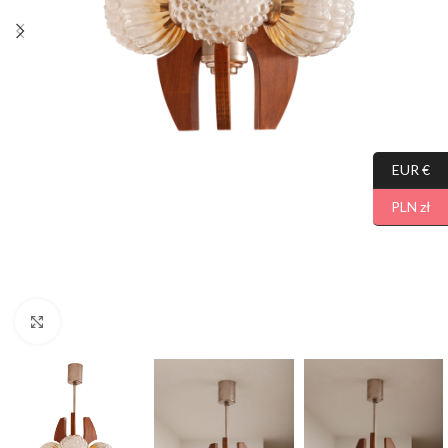
EUR €
PLN zł
Click to enlarge