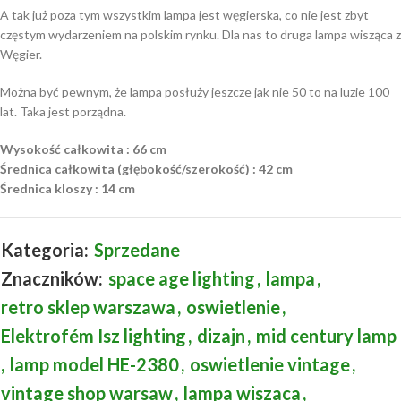
A tak już poza tym wszystkim lampa jest węgierska, co nie jest zbyt
częstym wydarzeniem na polskim rynku. Dla nas to druga lampa wisząca z
Węgier.
Można być pewnym, że lampa posłuży jeszcze jak nie 50 to na luzie 100
lat. Taka jest porządna.
Wysokość całkowita : 66 cm
Średnica całkowita (głębokość/szerokość) : 42 cm
Średnica kloszy : 14 cm
Kategoria:
Sprzedane
Znaczników:
space age lighting
,
lampa
,
retro sklep warszawa
,
oswietlenie
,
Elektrofém Isz lighting
,
dizajn
,
mid century lamp
,
lamp model HE-2380
,
oswietlenie vintage
,
vintage shop warsaw
,
lampa wiszaca
,