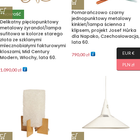
Pomarańczowo czarny
NOWOŚĆ
jednopunktowy metalowy
Delikatny pięciopunktowy
kinkiet/lampa ścienna z
metalowy żyrandol/lampa
klipsem, projekt Josef Hůrka
sufitowa w kolorze starego
dla Napako, Czechosłowacja,
złota ze szklanymi
lata 60.
mlecznobiałymi fakturowymi
kloszami, Mid Century
EUR €
790,00
zł
Modern, Włochy, lata 60.
PLN zł
1.090,00
zł