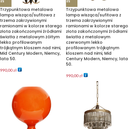
Trzypunktowa metalowa
Trzypunktowa metalowa
lampa wisząca/sufitowa z
lampa wisząca/sufitowa z
trzema zakrzywionymi
trzema zakrzywionymi
ramionami w kolorze starego
ramionami w kolorze starego
złota zakończonymi źródłami
złota zakończonymi źródłami
światła z metalowym żółtym
światła z metalowym
lekko profilowanym
czerwonym lekko
trójkątnym kloszem nad nimi,
profilowanym trójkątnym
Mid Century Modern, Niemcy,
kloszem nad nimi, Mid
lata 50.
Century Modern, Niemcy, lata
50.
990,00
zł
990,00
zł