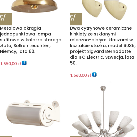
Metalowa okrągła
Dwa cytrynowe ceramiczne
jednopunktowa lampa
kinkiety ze szklanymi
sufitowa w kolorze starego
mleczno-białymi kloszami w
złota, Sölken Leuchten,
kształcie stożka, model 6035,
Niemcy, lata 60.
projekt Sigvard Bernadotte
dla IFÖ Electric, Szwecja, lata
50.
1.550,00
zł
1.560,00
zł