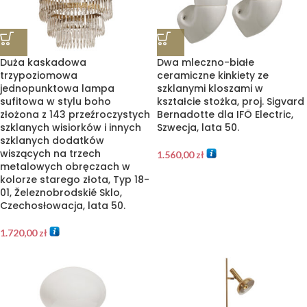
Duża kaskadowa
Dwa mleczno-białe
trzypoziomowa
ceramiczne kinkiety ze
jednopunktowa lampa
szklanymi kloszami w
sufitowa w stylu boho
kształcie stożka, proj. Sigvard
złożona z 143 przeźroczystych
Bernadotte dla IFÖ Electric,
szklanych wisiorków i innych
Szwecja, lata 50.
szklanych dodatków
wiszących na trzech
1.560,00
zł
metalowych obręczach w
kolorze starego złota, Typ 18-
01, Železnobrodskié Sklo,
Czechosłowacja, lata 50.
1.720,00
zł