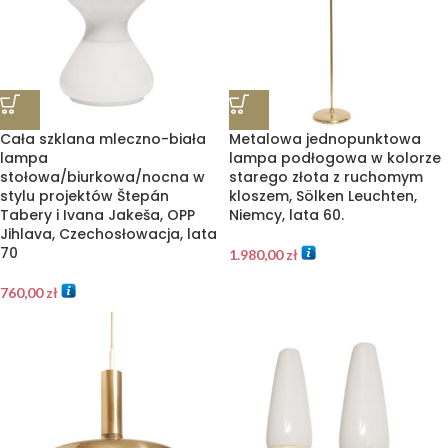
Cała szklana mleczno-biała
Metalowa jednopunktowa
lampa
lampa podłogowa w kolorze
stołowa/biurkowa/nocna w
starego złota z ruchomym
stylu projektów Štepán
kloszem, Sölken Leuchten,
Tabery i Ivana Jakeša, OPP
Niemcy, lata 60.
Jihlava, Czechosłowacja, lata
70
1.980,00
zł
760,00
zł