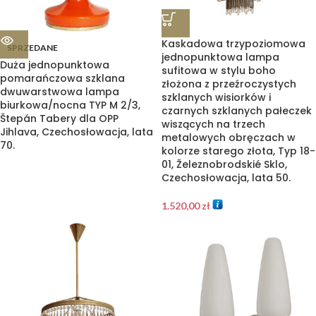
Kaskadowa trzypoziomowa
SPRZEDANE
jednopunktowa lampa
Duża jednopunktowa
sufitowa w stylu boho
pomarańczowa szklana
złożona z przeźroczystych
dwuwarstwowa lampa
szklanych wisiorków i
biurkowa/nocna TYP M 2/3,
czarnych szklanych pałeczek
Štepán Tabery dla OPP
wiszących na trzech
Jihlava, Czechosłowacja, lata
metalowych obręczach w
70.
kolorze starego złota, Typ 18-
01, Železnobrodskié Sklo,
Czechosłowacja, lata 50.
1.520,00
zł