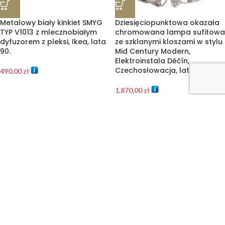
Metalowy biały kinkiet SMYG
Dziesięciopunktowa okazała
TYP V1013 z mlecznobiałym
chromowana lampa sufitowa
dyfuzorem z pleksi, Ikea, lata
ze szklanymi kloszami w stylu
90.
Mid Century Modern,
Elektroinstala Děčín,
Czechosłowacja, lata 60.
490,00
zł
1.870,00
zł
Dwupunktowa chromowana
Pięciopunktowy metalowy
lampa sufitowa z dwoma
żyrandol/lampa