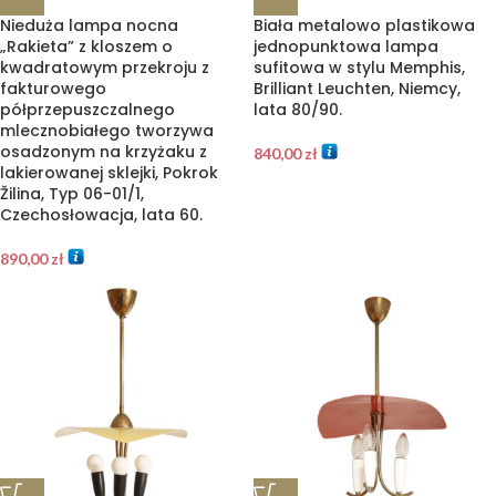
Nieduża lampa nocna
Biała metalowo plastikowa
„Rakieta” z kloszem o
jednopunktowa lampa
kwadratowym przekroju z
sufitowa w stylu Memphis,
fakturowego
Brilliant Leuchten, Niemcy,
półprzepuszczalnego
lata 80/90.
mlecznobiałego tworzywa
osadzonym na krzyżaku z
840,00
zł
lakierowanej sklejki, Pokrok
Žilina, Typ 06-01/1,
Czechosłowacja, lata 60.
890,00
zł