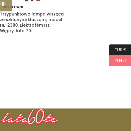
SPRZEDANE
Trzypunktowa lampa wisząca
ze szklanymi kloszami, model
HE-2380, Elektrofém Isz,
Węgry, lata 70.
EUR €
PLN zł