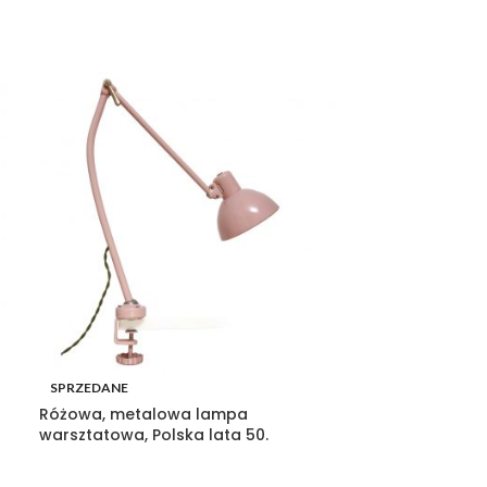
SPRZEDANE
SPRZEDANE
Różowa, metalowa lampa
Polska Lampa 
warsztatowa, Polska lata 50.
Bracia Borkows