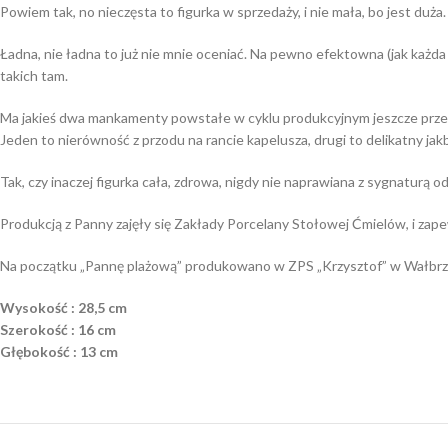
Powiem tak, no nieczęsta to figurka w sprzedaży, i nie mała, bo jest duża.
Ładna, nie ładna to już nie mnie oceniać. Na pewno efektowna (jak każd
takich tam.
Ma jakieś dwa mankamenty powstałe w cyklu produkcyjnym jeszcze przed j
Jeden to nierówność z przodu na rancie kapelusza, drugi to delikatny jakb
Tak, czy inaczej figurka cała, zdrowa, nigdy nie naprawiana z sygnaturą od
Produkcją z Panny zajęły się Zakłady Porcelany Stołowej Ćmielów, i zap
Na początku „Pannę plażową” produkowano w ZPS „Krzysztof” w Wałbrz
Wysokość : 28,5 cm
Szerokość : 16 cm
Głębokość : 13 cm