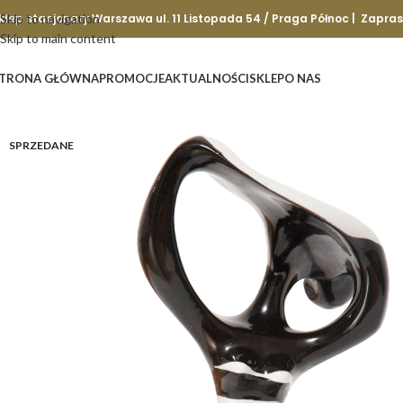
klep stacjonary Warszawa ul. 11 Listopada 54 / Praga Północ | Zapra
Skip to navigation
Skip to main content
TRONA GŁÓWNA
PROMOCJE
AKTUALNOŚCI
SKLEP
O NAS
SPRZEDANE