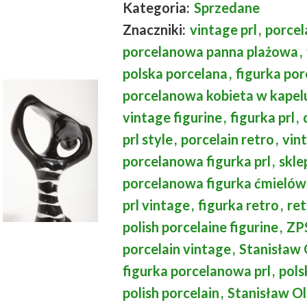
Kategoria:
Sprzedane
Znaczniki:
vintage prl
,
porcel
porcelanowa panna plażowa
,
polska porcelana
,
figurka po
porcelanowa kobieta w kapel
vintage figurine
,
figurka prl
,
prl style
,
porcelain retro
,
vin
porcelanowa figurka prl
,
skle
porcelanowa figurka ćmielów
prl vintage
,
figurka retro
,
re
polish porcelaine figurine
,
ZP
porcelain vintage
,
Stanisław
figurka porcelanowa prl
,
pols
polish porcelain
,
Stanisław Ol