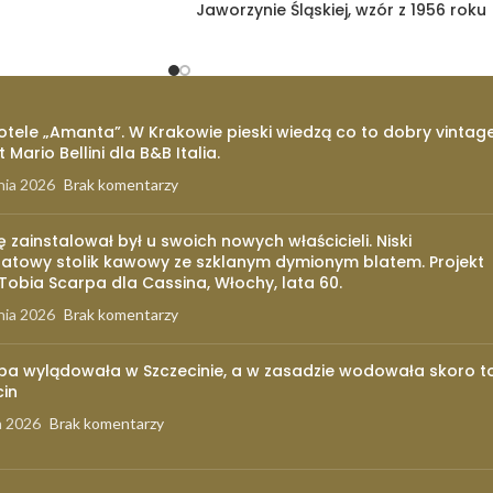
Jaworzynie Śląskiej, wzór z 1956 roku
otele „Amanta”. W Krakowie pieski wiedzą co to dobry vintage
t Mario Bellini dla B&B Italia.
nia 2026
Brak komentarzy
ię zainstalował był u swoich nowych właścicieli. Niski
atowy stolik kawowy ze szklanym dymionym blatem. Projekt
 Tobia Scarpa dla Cassina, Włochy, lata 60.
nia 2026
Brak komentarzy
pa wylądowała w Szczecinie, a w zasadzie wodowała skoro t
cin
a 2026
Brak komentarzy