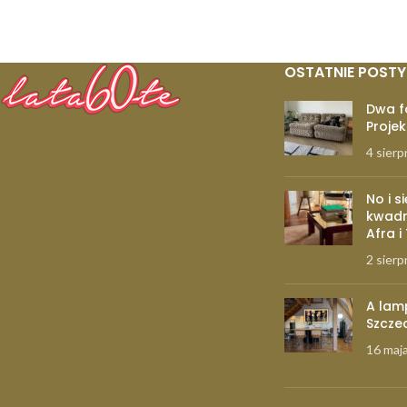
OSTATNIE POSTY
Dwa f
Projek
4 sierp
No i s
kwadr
Afra i
2 sierp
A lam
Szcze
16 maj