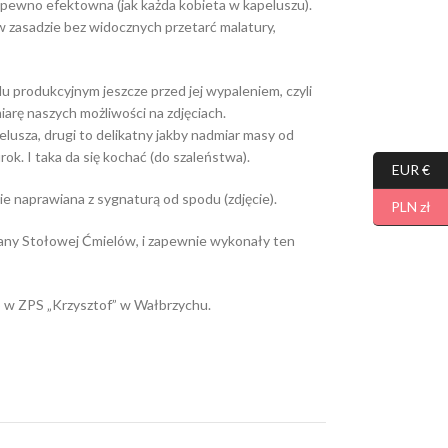
a pewno efektowna (jak każda kobieta w kapeluszu).
 zasadzie bez widocznych przetarć malatury,
 produkcyjnym jeszcze przed jej wypaleniem, czyli
arę naszych możliwości na zdjęciach.
lusza, drugi to delikatny jakby nadmiar masy od
urok. I taka da się kochać (do szaleństwa).
EUR €
 nie naprawiana z sygnaturą od spodu (zdjęcie).
PLN zł
lany Stołowej Ćmielów, i zapewnie wykonały ten
 w ZPS „Krzysztof” w Wałbrzychu.