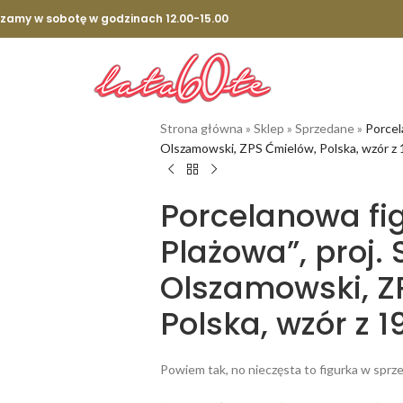
szamy w sobotę w godzinach 12.00-15.00
Strona główna
»
Sklep
»
Sprzedane
»
Porcel
Olszamowski, ZPS Ćmielów, Polska, wzór z 
Porcelanowa fi
Plażowa”, proj.
Olszamowski, Z
Polska, wzór z 1
Powiem tak, no nieczęsta to figurka w sprzed