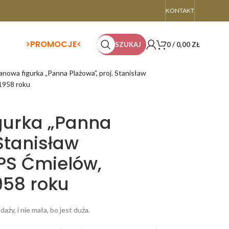
KONTAKT
>
PROMOCJE<
SZUKAJ
0
/
0,00
ZŁ
anowa figurka „Panna Plażowa”, proj. Stanisław
1958 roku
gurka „Panna
 Stanisław
PS Ćmielów,
958 roku
aży, i nie mała, bo jest duża.