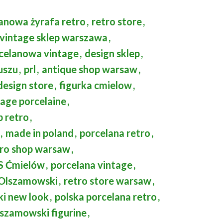
anowa żyrafa retro
,
retro store
,
vintage sklep warszawa
,
rcelanowa vintage
,
design sklep
,
uszu
,
prl
,
antique shop warsaw
,
design store
,
figurka cmielow
,
tage porcelaine
,
p retro
,
,
made in poland
,
porcelana retro
,
tro shop warsaw
,
S Ćmielów
,
porcelana vintage
,
 Olszamowski
,
retro store warsaw
,
ki new look
,
polska porcelana retro
,
szamowski figurine
,