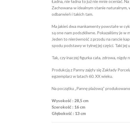
Ładna, nie ładna to już nie mnie oceniać. N
Zachowana w idealnym stanie naturalnym, w
odbarwień i takich tam.
Ma jakieś dwa mankamenty powstałe w cyklu
są one nam podszkliwne. Pokazaliśmy je w mi
Jeden to nierówność z przodu na rancie kape
spodu podstawy w tylnej jej części. Taki jej 
Tak, czy inaczej figurka cała, zdrowa, nigdy
Produkcją z Panny zajęły się Zakłady Porce
egzemplarz w latach 60. XX wieku.
Na początku „Pannę plażową” produkowano
Wysokość : 28,5 cm
Szerokość : 16 cm
Głębokość : 13 cm