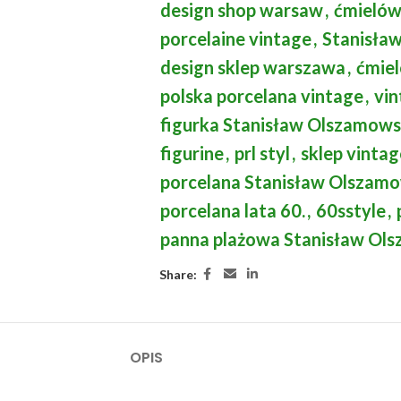
design shop warsaw
,
ćmielów
porcelaine vintage
,
Stanisła
design sklep warszawa
,
ćmiel
polska porcelana vintage
,
vin
figurka Stanisław Olszamows
figurine
,
prl styl
,
sklep vintag
porcelana Stanisław Olszam
porcelana lata 60.
,
60sstyle
,
panna plażowa Stanisław Ol
Share:
OPIS