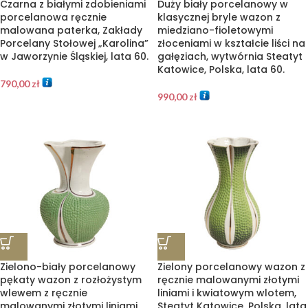
Czarna z białymi zdobieniami
Duży biały porcelanowy w
porcelanowa ręcznie
klasycznej bryle wazon z
malowana paterka, Zakłady
miedziano-fioletowymi
Porcelany Stołowej „Karolina”
złoceniami w kształcie liści na
w Jaworzynie Śląskiej, lata 60.
gałęziach, wytwórnia Steatyt
Katowice, Polska, lata 60.
790,00
zł
990,00
zł
Zielono-biały porcelanowy
Zielony porcelanowy wazon z
pękaty wazon z rozłożystym
ręcznie malowanymi złotymi
wlewem z ręcznie
liniami i kwiatowym wlotem,
malowanymi złotymi liniami,
Steatyt Katowice, Polska, lata