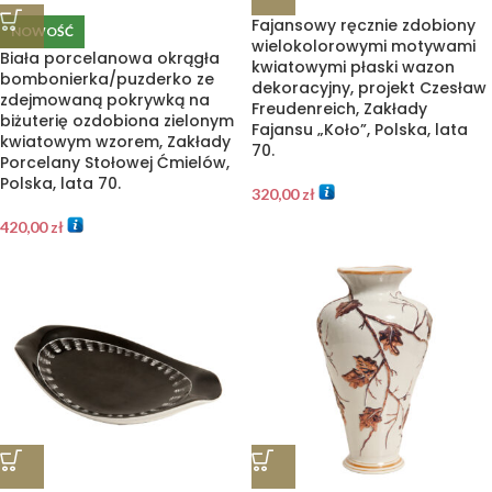
Fajansowy ręcznie zdobiony
NOWOŚĆ
wielokolorowymi motywami
Biała porcelanowa okrągła
kwiatowymi płaski wazon
bombonierka/puzderko ze
dekoracyjny, projekt Czesław
zdejmowaną pokrywką na
Freudenreich, Zakłady
biżuterię ozdobiona zielonym
Fajansu „Koło”, Polska, lata
kwiatowym wzorem, Zakłady
70.
Porcelany Stołowej Ćmielów,
Polska, lata 70.
320,00
zł
420,00
zł