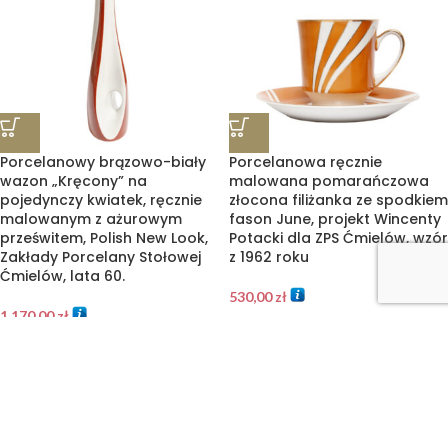
Porcelanowy brązowo-biały
Porcelanowa ręcznie
wazon „Kręcony” na
malowana pomarańczowa
pojedynczy kwiatek, ręcznie
złocona filiżanka ze spodkiem
malowanym z ażurowym
fason June, projekt Wincenty
prześwitem, Polish New Look,
Potacki dla ZPS Ćmielów, wzór
Zakłady Porcelany Stołowej
z 1962 roku
Ćmielów, lata 60.
530,00
zł
1.170,00
zł