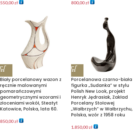
550,00
zł
800,00
zł
Biały porcelanowy wazon z
Porcelanowa czarno-biała
ręcznie malowanymi
figurka „Sudanka” w stylu
pomarańczowymi
Polish New Look, projekt
geometrycznymi wzorami i
Henryk Jędrasiak, Zakład
złoceniami wokół, Steatyt
Porcelany Stołowej
Katowice, Polska, lata 60.
„Wałbrzych” w Wałbrzychu,
Polska, wzór z 1958 roku
850,00
zł
1.850,00
zł