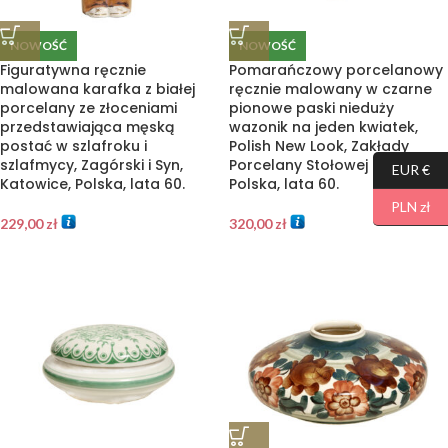
NOWOŚĆ
NOWOŚĆ
Figuratywna ręcznie
Pomarańczowy porcelanowy
malowana karafka z białej
ręcznie malowany w czarne
porcelany ze złoceniami
pionowe paski nieduży
przedstawiająca męską
wazonik na jeden kwiatek,
postać w szlafroku i
Polish New Look, Zakłady
szlafmycy, Zagórski i Syn,
Porcelany Stołowej Chodzież,
EUR €
Katowice, Polska, lata 60.
Polska, lata 60.
PLN zł
229,00
zł
320,00
zł