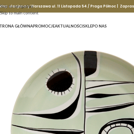
klep stacjonary Warszawa ul. 11 Listopada 54 / Praga Północ | Zapra
Skip to navigation
Skip to main content
TRONA GŁÓWNA
PROMOCJE
AKTUALNOŚCI
SKLEP
O NAS