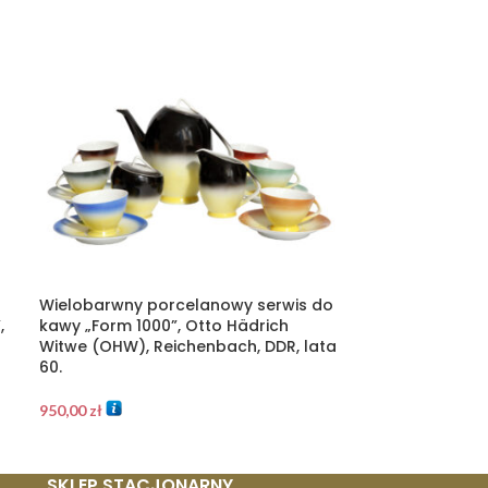
Wielobarwny porcelanowy serwis do
Porcelanowa 
,
kawy „Form 1000”, Otto Hädrich
figurka/postać
Witwe (OHW), Reichenbach, DDR, lata
projekt János 
60.
Węgry, wzór z 
950,00
zł
2.200,00
zł
SKLEP STACJONARNY