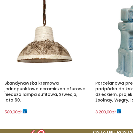
Skandynawska kremowa
Porcelanowa pre
jednopunktowa ceramiczna ażurowa
podpórka do ksią
nieduża lampa sufitowa, Szwecja,
dzieckiem, projek
lata 60.
Zsolnay, Węgry, l
560,00
zł
3.200,00
zł
OSTATNIE POSTY