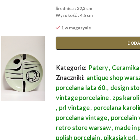
Średnica : 32,3 cm
Wysokość : 4,5 cm
1 w magazynie
DODA
Kategorie:
Patery
,
Ceramika
Znaczniki:
antique shop war
porcelana lata 60.
,
design sto
vintage porcelaine
,
zps karol
,
prl vintage
,
porcelana karol
porcelana vintage
,
porcelain 
retro store warsaw
,
made in 
polish porcelain
,
pikasiak prl
,