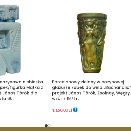
eozynowa niebieska
Porcelanowy zielony w eozynowej
żek/figurka Matka z
glazurze kubek do wina „Bachanalia”
t János Török dla
projekt János Török, Zsolnay, Węgry,
ata 60.
wzór z 1971 r.
1.150,00
zł