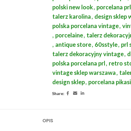
polski new look
,
porcelana prl
talerz karolina
,
design sklep
polska porcelana vintage
,
vin
,
porcelaine
,
talerz dekoracyj
,
antique store
,
60sstyle
,
prl 
talerz dekoracyjny vintage
,
d
polska porcelana prl
,
retro st
vintage sklep warszawa
,
tale
design sklep
,
porcelana pikas
Share:
OPIS