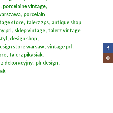
,
porcelaine vintage
,
 warszawa
,
porcelain
,
tage store
,
talerz zps
,
antique shop
ny prl
,
sklep vintage
,
talerz vintage
styl
,
design shop
,
esign store warsaw
,
vintage prl
,
Face
ore
,
talerz pikasiak
,
Insta
rz dekoracyjny
,
plr design
,
iak