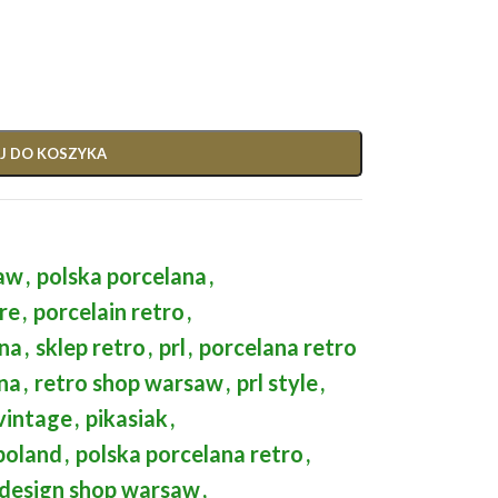
J DO KOSZYKA
saw
,
polska porcelana
,
re
,
porcelain retro
,
ina
,
sklep retro
,
prl
,
porcelana retro
ina
,
retro shop warsaw
,
prl style
,
vintage
,
pikasiak
,
poland
,
polska porcelana retro
,
design shop warsaw
,