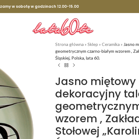
szamy w sobotę w godzinach 12.00-15.00
Strona główna
»
Sklep
»
Ceramika
»
Jasno m
geometrycznym czarno-białym wzorem , Zak
Śląskiej, Polska, lata 60.
Jasno miętowy
dekoracyjny tal
geometrycznym
wzorem , Zakła
Stołowej „Karol