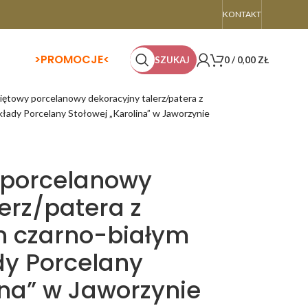
KONTAKT
>
PROMOCJE<
SZUKAJ
0
/
0,00
ZŁ
iętowy porcelanowy dekoracyjny talerz/patera z
łady Porcelany Stołowej „Karolina” w Jaworzynie
 porcelanowy
erz/patera z
 czarno-białym
dy Porcelany
ina” w Jaworzynie