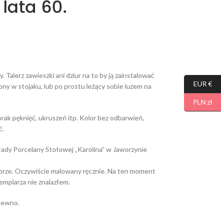
 lata 60.
Talerz zawieszki ani dziur na to by ją zainstalować
EUR €
ony w stojaku, lub po prostu leżący sobie luzem na
PLN zł
ak pęknięć, ukruszeń itp. Kolor bez odbarwień,
ć.
kłady Porcelany Stołowej „Karolina” w Jaworzynie
olorze. Oczywiście malowany ręcznie. Na ten moment
emplarza nie znalazłem.
pewno.