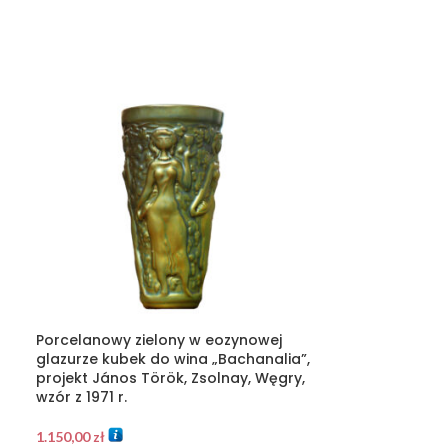
Porcelanowy zielony w eozynowej
Wielobarwny p
glazurze kubek do wina „Bachanalia”,
kawy „Form 100
projekt János Török, Zsolnay, Węgry,
Witwe (OHW), 
wzór z 1971 r.
60.
1.150,00
zł
950,00
zł