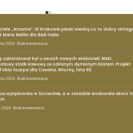
otele „Amanta”. W Krakowie pieski wiedzą co to dobry vintage
t Mario Bellini dla B&B Italia.
nia 2026
Brak komentarzy
ię zainstalował był u swoich nowych właścicieli. Niski
atowy stolik kawowy ze szklanym dymionym blatem. Projekt
 Tobia Scarpa dla Cassina, Włochy, lata 60.
nia 2026
Brak komentarzy
pa wylądowała w Szczecinie, a w zasadzie wodowała skoro t
cin
a 2026
Brak komentarzy