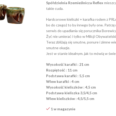
Spółdzielnia Rzemieślnicza Reflex
mieszczą
takie cuda.
Hardcorowe kieliszki + karafka rodem z PRLu.
bo do czegoż to by innego były one. Patrzę 
serwis do upadlania się porucznika Borewicz
Żyć nie umierać i tylko w Milicji Obywatelsk
Teraz zbliżają się smutne, ponure i zimne w
smutne okazje.
Jest w stanie idealnym. jak to mówią w świe
Wysokość karafki : 21 cm
Rozpiętość : 11 cm
Podstawa karafki : 5,5 cm
Wlew karafki : 4 cm
Wysokość kieliszków : 4,5 cm
Podstawa kieliszka 3,5/4,5 cm
Wlew kieliszków : 4,5/5,5 cm
1 w magazynie