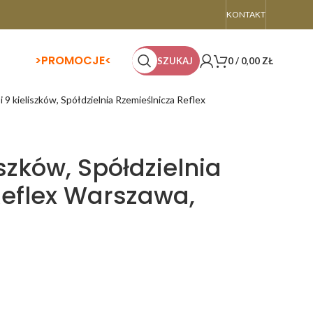
KONTAKT
>
PROMOCJE<
SZUKAJ
0
/
0,00
ZŁ
i 9 kieliszków, Spółdzielnia Rzemieślnicza Reflex
iszków, Spółdzielnia
Reflex Warszawa,