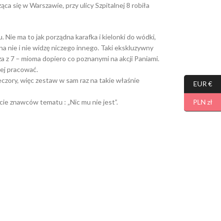
ca się w Warszawie, przy ulicy Szpitalnej 8 robiła
 Nie ma to jak porządna karafka i kielonki do wódki,
na nie i nie widzę niczego innego. Taki ekskluzywny
a z 7 – mioma dopiero co poznanymi na akcji Paniami.
iej pracować.
ieczory, więc zestaw w sam raz na takie właśnie
EUR €
cie znawców tematu : „Nic mu nie jest”.
PLN zł