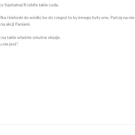
y Szpitalnej 8 robiła takie cuda.
ka i kielonki do wódki, bo do czegoż to by innego były one. Patrzę na nie
na akcji Paniami.
z na takie właśnie smutne okazje.
nie jest”.