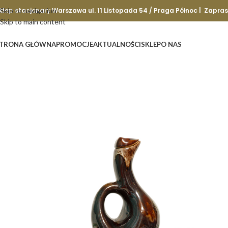
klep stacjonary Warszawa ul. 11 Listopada 54 / Praga Północ | Zapra
Skip to navigation
Skip to main content
TRONA GŁÓWNA
PROMOCJE
AKTUALNOŚCI
SKLEP
O NAS