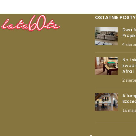
OSTATNIE POSTY
Dwa f
Projek
4 sierp
No i s
kwadr
Afra i
2 sierp
A lam
Szcze
16 maj