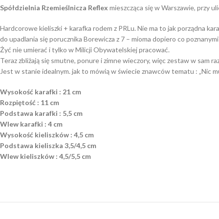
Spółdzielnia Rzemieślnicza Reflex
mieszcząca się w Warszawie, przy ulic
Hardcorowe kieliszki + karafka rodem z PRLu. Nie ma to jak porządna karaf
do upadlania się porucznika Borewicza z 7 – mioma dopiero co poznanymi 
Żyć nie umierać i tylko w Milicji Obywatelskiej pracować.
Teraz zbliżają się smutne, ponure i zimne wieczory, więc zestaw w sam ra
Jest w stanie idealnym. jak to mówią w świecie znawców tematu : „Nic mu 
Wysokość karafki : 21 cm
Rozpiętość : 11 cm
Podstawa karafki : 5,5 cm
Wlew karafki : 4 cm
Wysokość kieliszków : 4,5 cm
Podstawa kieliszka 3,5/4,5 cm
Wlew kieliszków : 4,5/5,5 cm