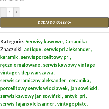
-
+
DODAJ DO KOSZYKA
Kategorie:
Serwisy kawowe
,
Ceramika
Znaczniki:
antique
,
serwis prl aleksander
,
keramik
,
serwis porcelitowy prl
,
ręcznie malowane
,
serwis kawowy vintage
,
vintage sklep warszawa
,
serwis ceramiczny aleksander
,
ceramika
,
porcelitowy serwis włocławek
,
jan sowiński
,
serwis kawowy jan sowiński
,
antyki prl
,
serwis fajans aleksander
,
vintage plate
,