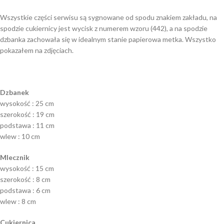
Wszystkie części serwisu są sygnowane od spodu znakiem zakładu, na
spodzie cukiernicy jest wycisk z numerem wzoru (442), a na spodzie
dzbanka zachowała się w idealnym stanie papierowa metka. Wszystko
pokazałem na zdjęciach.
Dzbanek
wysokość : 25 cm
szerokość : 19 cm
podstawa : 11 cm
wlew : 10 cm
Mlecznik
wysokość : 15 cm
szerokość : 8 cm
podstawa : 6 cm
wlew : 8 cm
Cukiernica