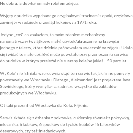
No dobra, ja dotykałem gdy robiłem zdjęcia.
Wyjęty z pudełka wypchanego oryginalnymi trocinami z epoki, częściowo
zawinięty w radziecki przegląd hokejowy z 1971 roku.
Jedyne „coś” co znalazłem, to moim zdaniem mechaniczny
nanomatryczny (wyjątkowo mały) ubytek/ukruszenie na krawędzi
jednego z talerzy, które dzielnie próbowałem uwiecznić na zdjęciu. Udało
się i widać to małe coś. Być może powstało przy przenoszeniu serwisu
do pudełka w którym przeleżał nie ruszany kolejne jakieś …50 parę lat.
W „Kole” nie istniała wzorcownia stąd ten serwis tak jak i inne pomysły
powstawały we Włocławku. Dlatego „Aleksander” jest projektem Jana
Sowińskiego, który wymyślał zasadniczo wszystko dla zakładów
produkcyjnych we Włocławku.
Ot taki prezent od Włocławka dla Koła. Pięknie.
Serwis składa się z dzbanka z pokrywką, cukiernicy również z pokrywką,
mlecznika, 6 kubków, 6 spodków do tychże kubków i 6 talerzyków
deserowych, czy też śniadaniowych.