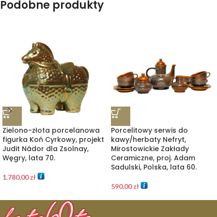
Podobne produkty
Zielono-złota porcelanowa
Porcelitowy serwis do
figurka Koń Cyrkowy, projekt
kawy/herbaty Nefryt,
Judit Nádor dla Zsolnay,
Mirostowickie Zakłady
Węgry, lata 70.
Ceramiczne, proj. Adam
Sadulski, Polska, lata 60.
1.780,00
zł
590,00
zł