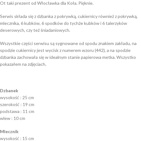
Ot taki prezent od Włocławka dla Koła. Pięknie.
Serwis składa się z dzbanka z pokrywką, cukiernicy również z pokrywką,
mlecznika, 6 kubków, 6 spodków do tychże kubków i 6 talerzyków
deserowych, czy też śniadaniowych.
Wszystkie części serwisu są sygnowane od spodu znakiem zakładu, na
spodzie cukiernicy jest wycisk z numerem wzoru (442), a na spodzie
dzbanka zachowała się w idealnym stanie papierowa metka. Wszystko
pokazałem na zdjęciach.
Dzbanek
wysokość : 25 cm
szerokość : 19 cm
podstawa : 11 cm
wlew : 10 cm
Mlecznik
wysokość : 15 cm