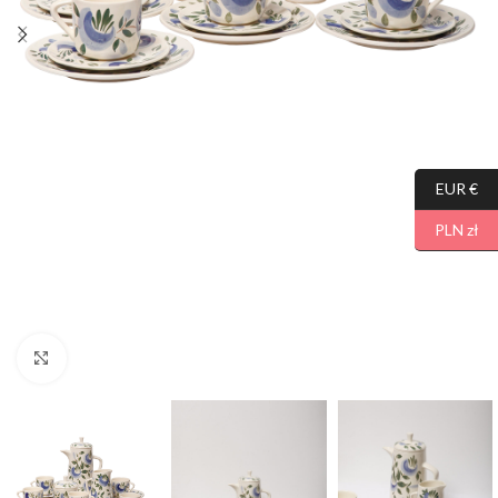
EUR €
PLN zł
Click to enlarge