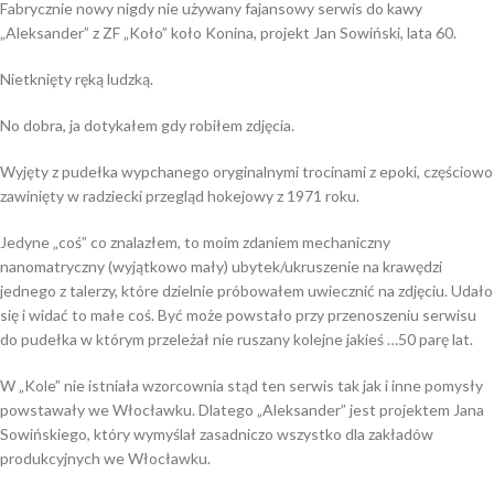
Fabrycznie nowy nigdy nie używany fajansowy serwis do kawy
„Aleksander” z ZF „Koło” koło Konina, projekt Jan Sowiński, lata 60.
Nietknięty ręką ludzką.
No dobra, ja dotykałem gdy robiłem zdjęcia.
Wyjęty z pudełka wypchanego oryginalnymi trocinami z epoki, częściowo
zawinięty w radziecki przegląd hokejowy z 1971 roku.
Jedyne „coś” co znalazłem, to moim zdaniem mechaniczny
nanomatryczny (wyjątkowo mały) ubytek/ukruszenie na krawędzi
jednego z talerzy, które dzielnie próbowałem uwiecznić na zdjęciu. Udało
się i widać to małe coś. Być może powstało przy przenoszeniu serwisu
do pudełka w którym przeleżał nie ruszany kolejne jakieś …50 parę lat.
W „Kole” nie istniała wzorcownia stąd ten serwis tak jak i inne pomysły
powstawały we Włocławku. Dlatego „Aleksander” jest projektem Jana
Sowińskiego, który wymyślał zasadniczo wszystko dla zakładów
produkcyjnych we Włocławku.