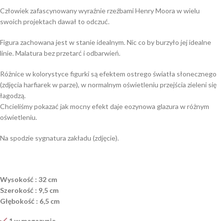
Człowiek zafascynowany wyraźnie rzeźbami Henry Moora w wielu
swoich projektach dawał to odczuć.
Figura zachowana jest w stanie idealnym. Nic co by burzyło jej idealne
linie. Malatura bez przetarć i odbarwień.
Różnice w kolorystyce figurki są efektem ostrego światła słonecznego
(zdjęcia harfiarek w parze), w normalnym oświetleniu przejścia zieleni się
łagodzą.
Chcieliśmy pokazać jak mocny efekt daje eozynowa glazura w różnym
oświetleniu.
Na spodzie sygnatura zakładu (zdjęcie).
Wysokość : 32 cm
Szerokość : 9,5 cm
Głębokość : 6,5 cm
1 w magazynie