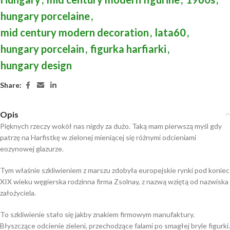
hungary porcelaine
,
mid century modern decoration
,
lata60
,
hungary porcelain
,
figurka harfiarki
,
hungary design
Share:
Opis
Pięknych rzeczy wokół nas nigdy za dużo. Taką mam pierwszą myśl gdy
patrzę na Harfistkę w zielonej mieniącej się różnymi odcieniami
eozynowej glazurze.
Tym właśnie szkliwieniem z marszu zdobyła europejskie rynki pod koniec
XIX wieku węgierska rodzinna firma Zsolnay, z nazwą wziętą od nazwiska
założyciela.
To szkliwienie stało się jakby znakiem firmowym manufaktury.
Błyszczące odcienie zieleni, przechodzące falami po smagłej bryle figurki.