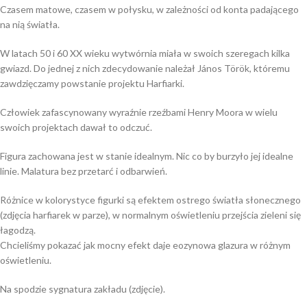
Czasem matowe, czasem w połysku, w zależności od konta padającego
na nią światła.
W latach 50 i 60 XX wieku wytwórnia miała w swoich szeregach kilka
gwiazd. Do jednej z nich zdecydowanie należał János Török, któremu
zawdzięczamy powstanie projektu Harfiarki.
Człowiek zafascynowany wyraźnie rzeźbami Henry Moora w wielu
swoich projektach dawał to odczuć.
Figura zachowana jest w stanie idealnym. Nic co by burzyło jej idealne
linie. Malatura bez przetarć i odbarwień.
Różnice w kolorystyce figurki są efektem ostrego światła słonecznego
(zdjęcia harfiarek w parze), w normalnym oświetleniu przejścia zieleni się
łagodzą.
Chcieliśmy pokazać jak mocny efekt daje eozynowa glazura w różnym
oświetleniu.
Na spodzie sygnatura zakładu (zdjęcie).