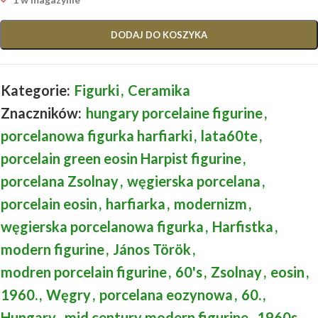
DODAJ DO KOSZYKA
Kategorie:
Figurki
,
Ceramika
Znaczników:
hungary porcelaine figurine
,
porcelanowa figurka harfiarki
,
lata60te
,
porcelain green eosin Harpist figurine
,
porcelana Zsolnay
,
węgierska porcelana
,
porcelain eosin
,
harfiarka
,
modernizm
,
węgierska porcelanowa figurka
,
Harfistka
,
modern figurine
,
János Török
,
modren porcelain figurine
,
60's
,
Zsolnay
,
eosin
,
1960.
,
Węgry
,
porcelana eozynowa
,
60.
,
Hungary
,
mid century modern figurine
,
1960s
,