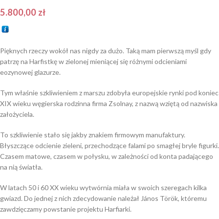
5.800,00
zł
Pięknych rzeczy wokół nas nigdy za dużo. Taką mam pierwszą myśl gdy
patrzę na Harfistkę w zielonej mieniącej się różnymi odcieniami
eozynowej glazurze.
Tym właśnie szkliwieniem z marszu zdobyła europejskie rynki pod koniec
XIX wieku węgierska rodzinna firma Zsolnay, z nazwą wziętą od nazwiska
założyciela.
To szkliwienie stało się jakby znakiem firmowym manufaktury.
Błyszczące odcienie zieleni, przechodzące falami po smagłej bryle figurki.
Czasem matowe, czasem w połysku, w zależności od konta padającego
na nią światła.
W latach 50 i 60 XX wieku wytwórnia miała w swoich szeregach kilka
gwiazd. Do jednej z nich zdecydowanie należał János Török, któremu
zawdzięczamy powstanie projektu Harfiarki.