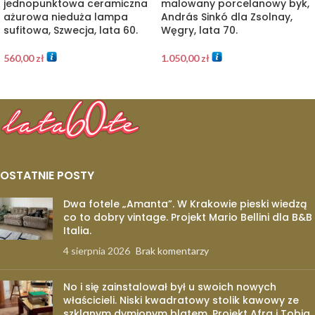
jednopunktowa ceramiczna
malowany porcelanowy byk,
ażurowa nieduża lampa
András Sinkó dla Zsolnay,
sufitowa, Szwecja, lata 60.
Węgry, lata 70.
560,00
zł
1.050,00
zł
OSTATNIE POSTY
Dwa fotele „Amanta”. W Krakowie pieski wiedzą
co to dobry vintage. Projekt Mario Bellini dla B&B
Italia.
4 sierpnia 2026
Brak komentarzy
No i się zainstalował był u swoich nowych
właścicieli. Niski kwadratowy stolik kawowy ze
szklanym dymionym blatem. Projekt Afra i Tobia