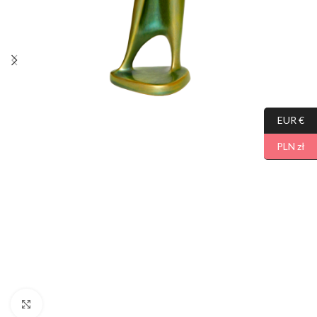
EUR €
PLN zł
Click to enlarge