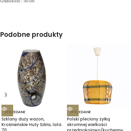
Głębokość : 30 cm
Podobne produkty
SPRZEDANE
SPRZEDANE
Szklany duży wazon,
Polski pleciony żyłką
Krośnieńskie Huty Szkła, lata
skromnej wielkości
70.
przedpokojowo/kuchenny