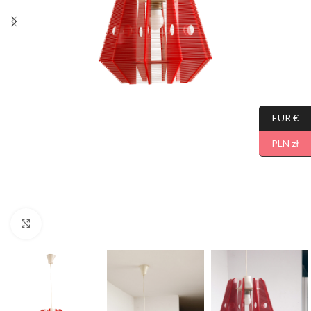
EUR €
PLN zł
Click to enlarge