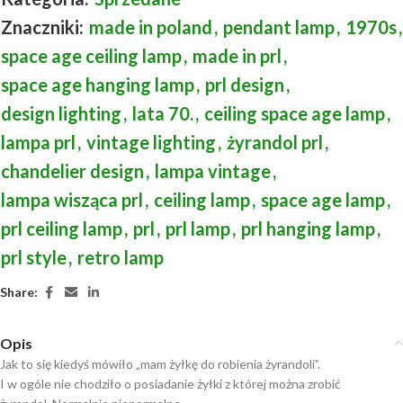
Znaczniki:
made in poland
,
pendant lamp
,
1970s
,
space age ceiling lamp
,
made in prl
,
space age hanging lamp
,
prl design
,
design lighting
,
lata 70.
,
ceiling space age lamp
,
lampa prl
,
vintage lighting
,
żyrandol prl
,
chandelier design
,
lampa vintage
,
lampa wisząca prl
,
ceiling lamp
,
space age lamp
,
prl ceiling lamp
,
prl
,
prl lamp
,
prl hanging lamp
,
prl style
,
retro lamp
Share:
Opis
Jak to się kiedyś mówiło „mam żyłkę do robienia żyrandoli”.
I w ogóle nie chodziło o posiadanie żyłki z której można zrobić