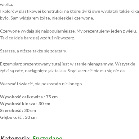
wielka.
I kolorów plastikowej konstrukcji na której żyłki owe wyplatali także kilka
było. Sam widziałem żółte, niebieskie i czerwone.
Czerwone wydają się najpopularniejsze. My prezentujemy jeden z wielu.
Taki co idzie bardziej wzdłuż niż wszerz.
Szersze, a niższe także się zdarzały.
Egzemplarz prezentowany tutaj jest w stanie nienagannym. Wszystkie
żyłki są całe, naciągnięte jak ta lala. Stąd zarzucić nic mu się nie da.
Wieszać i świecić, nie pozostało nic innego.
Wysokość całkowita : 75 cm
Wysokość klosza :
30 cm
Szerokość : 30 cm
Głębokość : 30 cm
Kategoria:
Sprzedane