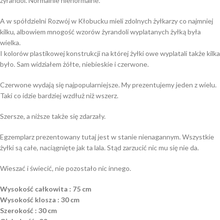
żyrandol. Normalnie nienormalne.
A w spółdzielni Rozwój w Kłobucku mieli zdolnych żyłkarzy co najmniej
kilku, albowiem mnogość wzorów żyrandoli wyplatanych żyłką była
wielka.
I kolorów plastikowej konstrukcji na której żyłki owe wyplatali także kilka
było. Sam widziałem żółte, niebieskie i czerwone.
Czerwone wydają się najpopularniejsze. My prezentujemy jeden z wielu.
Taki co idzie bardziej wzdłuż niż wszerz.
Szersze, a niższe także się zdarzały.
Egzemplarz prezentowany tutaj jest w stanie nienagannym. Wszystkie
żyłki są całe, naciągnięte jak ta lala. Stąd zarzucić nic mu się nie da.
Wieszać i świecić, nie pozostało nic innego.
Wysokość całkowita : 75 cm
Wysokość klosza :
30 cm
Szerokość : 30 cm