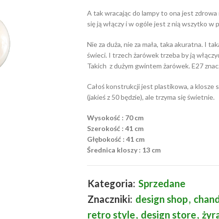
A tak wracając do lampy to ona jest zdrowa 
się ją włączy i w ogóle jest z nią wszytko w 
Nie za duża, nie za mała, taka akuratna. I ta
świeci. I trzech żarówek trzeba by ją włączyć
Takich z dużym gwintem żarówek. E27 znac
Całoś konstrukcji jest plastikowa, a klosze s
(jakieś z 50 będzie), ale trzyma się świetnie.
Wysokość : 70 cm
Szerokość : 41 cm
Głębokość : 41 cm
Średnica kloszy : 13 cm
Kategoria:
Sprzedane
Znaczniki:
design shop
,
chand
retro style
,
design store
,
żyr