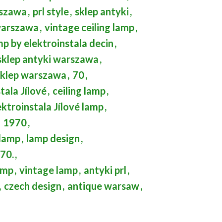
rszawa
,
prl style
,
sklep antyki
,
 warszawa
,
vintage ceiling lamp
,
p by elektroinstala decin
,
sklep antyki warszawa
,
sklep warszawa
,
70
,
tala Jílové
,
ceiling lamp
,
ektroinstala Jílové lamp
,
1970
,
 lamp
,
lamp design
,
 70.
,
lamp
,
vintage lamp
,
antyki prl
,
,
czech design
,
antique warsaw
,