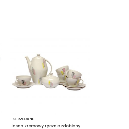
SPRZEDANE
SPRZEDANE
Jasno kremowy ręcznie zdobiony
4 Kieliszki do 