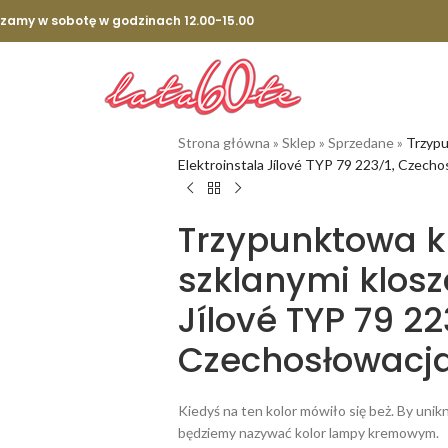
szamy w sobotę w godzinach 12.00-15.00
Strona główna
»
Sklep
»
Sprzedane
»
Trzypu
Elektroinstala Jílové TYP 79 223/1, Czechos
Trzypunktowa 
szklanymi klosz
Jílové TYP 79 22
Czechosłowacja,
Kiedyś na ten kolor mówiło się beż. By uni
będziemy nazywać kolor lampy kremowym.