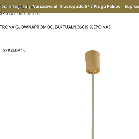
klep stacjonary Warszawa ul. 11 Listopada 54 / Praga Północ | Zapra
Skip to navigation
Skip to main content
TRONA GŁÓWNA
PROMOCJE
AKTUALNOŚCI
SKLEP
O NAS
SPRZEDANE