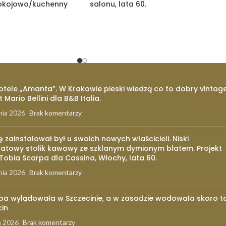
pokojowo/kuchenny
salonu, lata 60.
otele „Amanta”. W Krakowie pieski wiedzą co to dobry vintage
t Mario Bellini dla B&B Italia.
nia 2026
Brak komentarzy
ię zainstalował był u swoich nowych właścicieli. Niski
atowy stolik kawowy ze szklanym dymionym blatem. Projekt
 Tobia Scarpa dla Cassina, Włochy, lata 60.
nia 2026
Brak komentarzy
pa wylądowała w Szczecinie, a w zasadzie wodowała skoro t
cin
a 2026
Brak komentarzy