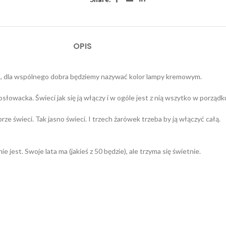
OPIS
eń, dla wspólnego dobra będziemy nazywać kolor lampy kremowym.
słowacka. Świeci jak się ją włączy i w ogóle jest z nią wszytko w porządk
brze świeci. Tak jasno świeci. I trzech żarówek trzeba by ją włączyć całą.
ie jest. Swoje lata ma (jakieś z 50 będzie), ale trzyma się świetnie.