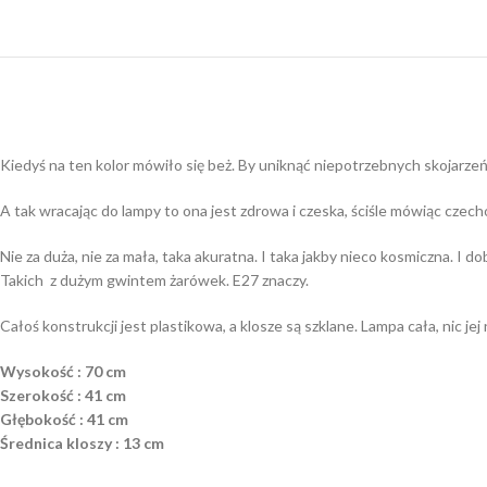
Kiedyś na ten kolor mówiło się beż. By uniknąć niepotrzebnych skojarz
A tak wracając do lampy to ona jest zdrowa i czeska, ściśle mówiąc czecho
Nie za duża, nie za mała, taka akuratna. I taka jakby nieco kosmiczna. I do
Takich z dużym gwintem żarówek. E27 znaczy.
Całoś konstrukcji jest plastikowa, a klosze są szklane. Lampa cała, nic jej n
Wysokość : 70 cm
Szerokość : 41 cm
Głębokość : 41 cm
Średnica kloszy : 13 cm