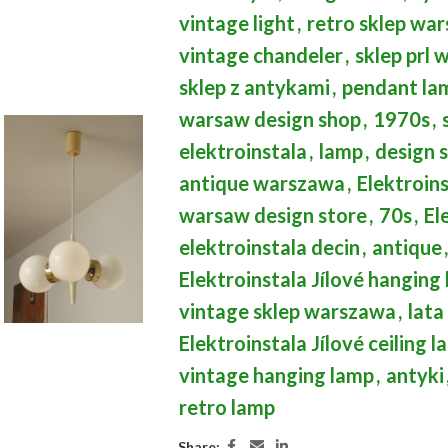
vintage light
,
retro sklep wa
vintage chandeler
,
sklep prl
sklep z antykami
,
pendant lam
warsaw design shop
,
1970s
,
elektroinstala
,
lamp
,
design 
antique warszawa
,
Elektroins
warsaw design store
,
70s
,
El
elektroinstala decin
,
antique
,
Elektroinstala Jílové hanging
vintage sklep warszawa
,
lata
Elektroinstala Jílové ceiling 
vintage hanging lamp
,
antyki
retro lamp
Share: