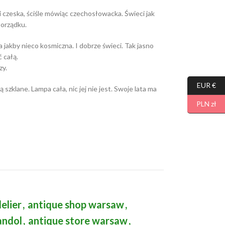
i czeska, ściśle mówiąc czechosłowacka. Świeci jak
porządku.
ka jakby nieco kosmiczna. I dobrze świeci. Tak jasno
 całą.
zy.
EUR €
ą szklane. Lampa cała, nic jej nie jest. Swoje lata ma
PLN zł
elier
,
antique shop warsaw
,
andol
,
antique store warsaw
,