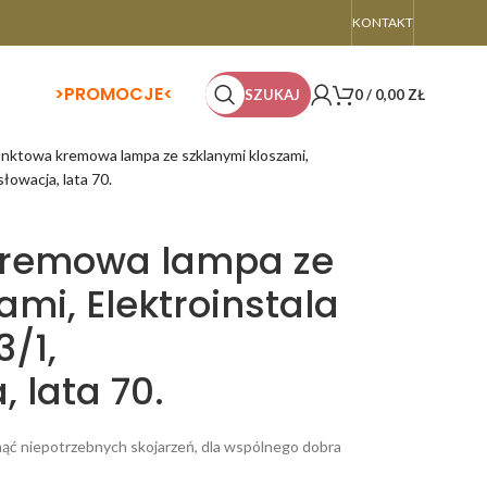
KONTAKT
>
PROMOCJE<
SZUKAJ
0
/
0,00
ZŁ
nktowa kremowa lampa ze szklanymi kloszami,
łowacja, lata 70.
kremowa lampa ze
ami, Elektroinstala
3/1,
 lata 70.
knąć niepotrzebnych skojarzeń, dla wspólnego dobra