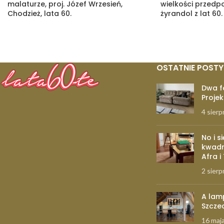
malaturze, proj. Józef Wrzesień,
wielkości przed
Chodzież, lata 60.
żyrandol z lat 60.
OSTATNIE POSTY
Dwa f
Projek
4 sierp
No i s
kwadr
Afra i
2 sierp
A lam
Szcze
16 maj