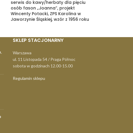
serwis do kawy/herbaty dla pięciu
Wszewłoda Sa
osób fason „Joanna”, projekt
Krośnieńskie H
Wincenty Potacki, ZPS Karolina w
60.
Jaworzynie Śląskiej, wzór z 1956 roku
SKLEP STACJONARNY
.
Warszawa
ul. 11 Listopada 54 / Praga Północ
sobota w godzinach 12.00-15.00
Regulamin sklepu
o