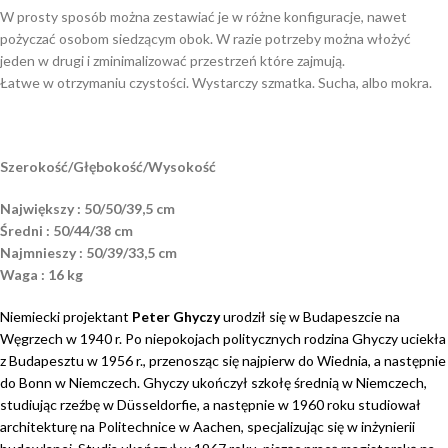
W prosty sposób można zestawiać je w różne konfiguracje, nawet
pożyczać osobom siedzącym obok. W razie potrzeby można włożyć
jeden w drugi i zminimalizować przestrzeń które zajmują.
Łatwe w otrzymaniu czystości. Wystarczy szmatka. Sucha, albo mokra.
Szerokość/Głębokość/Wysokość
Największy : 50/50/39,5 cm
Średni : 50/44/38 cm
Najmnieszy : 50/39/33,5 cm
Waga : 16 kg
Niemiecki projektant
Peter Ghyczy
urodził się w Budapeszcie na
Węgrzech w 1940 r. Po niepokojach politycznych rodzina Ghyczy uciekła
z Budapesztu w 1956 r., przenosząc się najpierw do Wiednia, a następnie
do Bonn w Niemczech. Ghyczy ukończył szkołę średnią w Niemczech,
studiując rzeźbę w Düsseldorfie, a następnie w 1960 roku studiował
architekturę na Politechnice w Aachen, specjalizując się w inżynierii