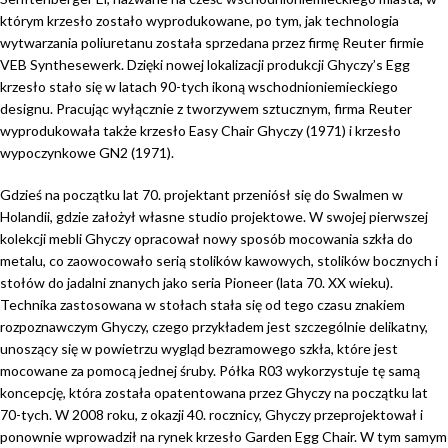
którym krzesło zostało wyprodukowane, po tym, jak technologia
wytwarzania poliuretanu została sprzedana przez firmę Reuter firmie
VEB Synthesewerk. Dzięki nowej lokalizacji produkcji Ghyczy’s Egg
krzesło stało się w latach 90-tych ikoną wschodnioniemieckiego
designu. Pracując wyłącznie z tworzywem sztucznym, firma Reuter
wyprodukowała także krzesło Easy Chair Ghyczy (1971) i krzesło
wypoczynkowe GN2 (1971).
Gdzieś na początku lat 70. projektant przeniósł się do Swalmen w
Holandii, gdzie założył własne studio projektowe. W swojej pierwszej
kolekcji mebli Ghyczy opracował nowy sposób mocowania szkła do
metalu, co zaowocowało serią stolików kawowych, stolików bocznych i
stołów do jadalni znanych jako seria Pioneer (lata 70. XX wieku).
Technika zastosowana w stołach stała się od tego czasu znakiem
rozpoznawczym Ghyczy, czego przykładem jest szczególnie delikatny,
unoszący się w powietrzu wygląd bezramowego szkła, które jest
mocowane za pomocą jednej śruby. Półka R03 wykorzystuje tę samą
koncepcję, która została opatentowana przez Ghyczy na początku lat
70-tych. W 2008 roku, z okazji 40. rocznicy, Ghyczy przeprojektował i
ponownie wprowadził na rynek krzesło Garden Egg Chair. W tym samym