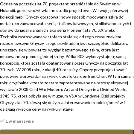
Gdzieś na początku lat 70. projektant przeniósł się do Swalmen w
Holandii, gdzie założył własne studio projektowe. W swojej pierwszej
kolekcji mebli Ghyczy opracował nowy sposób mocowania szkła do
metalu, co zaowocowało serią stolików kawowych, stolików bocznych i
stołów do jadalni znanych jako seria Pioneer (lata 70. XX wieku).
Technika zastosowana w stołach stała się od tego czasu znakiem
rozpoznawczym Ghyczy, czego przykładem jest szczególnie delikatny,
unoszący się w powietrzu wygląd bezramowego szkła, które jest
mocowane za pomocą jednej śruby. Półka R03 wykorzystuje tę samą
koncepcję, która została opatentowana przez Ghyczy na początku lat
70-tych. W 2008 roku, z okazji 40. rocznicy, Ghyczy przeprojektował i
ponownie wprowadził na rynek krzesło Garden Egg Chair. W tym samym
roku oryginalne krzesło zostało zaprezentowane na retrospektywnej
wystawie 2008 Cold War Modern: Art and Design in a Divided World,
1945-75, która odbyła się w muzeum V&A w Londynie. Dziś projekty
Ghyczy z lat 70. cieszą się dużym zainteresowaniem kolekcjonerów i
osiągają wysokie ceny na rynku vintage.
1 w magazynie