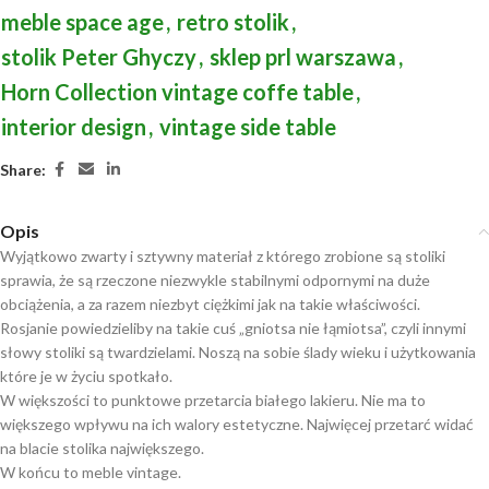
meble space age
,
retro stolik
,
stolik Peter Ghyczy
,
sklep prl warszawa
,
Horn Collection vintage coffe table
,
interior design
,
vintage side table
Share:
Opis
Wyjątkowo zwarty i sztywny materiał z którego zrobione są stoliki
sprawia, że są rzeczone niezwykle stabilnymi odpornymi na duże
obciążenia, a za razem niezbyt ciężkimi jak na takie właściwości.
Rosjanie powiedzieliby na takie cuś „gniotsa nie łąmiotsa”, czyli innymi
słowy stoliki są twardzielami. Noszą na sobie ślady wieku i użytkowania
które je w życiu spotkało.
W większości to punktowe przetarcia białego lakieru. Nie ma to
większego wpływu na ich walory estetyczne. Najwięcej przetarć widać
na blacie stolika największego.
W końcu to meble vintage.