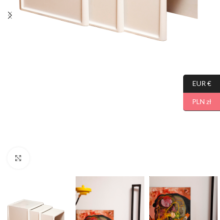
EUR €
PLN zł
Click to enlarge