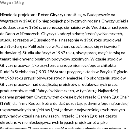
Waga : 16 kg
Niemiecki projektant
Peter Ghyczy
urodził się w Budapeszcie na
Węgrzech w 1940 r. Po niepokojach politycznych rodzina Ghyczy uciekła
z Budapesztu w 1956 r., przenosząc się najpierw do Wiednia, a następnie
do Bonn w Niemczech. Ghyczy ukończył szkołę średnią w Niemczech,
studiując rzeźbę w Düsseldorfie, a następnie w 1960 roku studiował
architekturę na Politechnice w Aachen, specjalizując się w inżynierii
budowlanej. Studia ukończył w 1967 roku, pisząc pracę magisterską na
temat niekonwencjonalnych budynków szkolnych. W czasie studiów
Ghyczy pracował jako asystent znanego niemieckiego architekta
Rudolfa Steinbacha (1903-1966) oraz przy projektach w Paryżu i Egipcie.
W 1969 roku przyjął obywatelstwo niemieckie. Po ukończeniu studiów
Ghyczy pracował nad dużą liczbą projektów produkowanych przez
producentów mebli i fabryki w Niemczech, w tym Vitrę. Najbardziej
udanym projektem Ghyczy w tym okresie było krzesło Garden Egg Chair
(1968) dla firmy Reuter, które do dziś pozostaje jednym z jego najbardziej
rozpoznawalnych projektów i jest jednym z najwcześniejszych znanych
przykładów krzesła na zawiasach. Krzesło Garden Egg jest często
określane w niemieckojęzycznych kręgach projektantów jako
Senftenberger Ei, nazwane na cześć wschodnioniemieckiego miasta, w