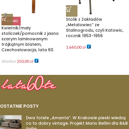
Stolik z Zakładów
PROMO
„Metalowiec” ze
Kwietnik/mały
Stalinogrodu, czyli Katowic,
stoliczek/pomocnik z jasno
rocznik 1953-1956
szarym laminowanym
trójkątnym blatem,
1.660,00
zł
Czechosłowacja, lata 60.
250,00
zł
350,00
zł
OSTATNIE POSTY
Dwa fotele „Amanta”. W Krakowie pieski wiedzą
co to dobry vintage. Projekt Mario Bellini dla B&B
Italia.