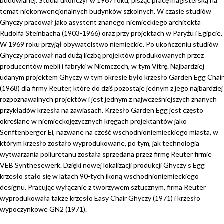
budowlanej. Studia ukończył w 1967 roku, pisząc pracę magisterską na
temat niekonwencjonalnych budynków szkolnych. W czasie studiów
Ghyczy pracował jako asystent znanego niemieckiego architekta
Rudolfa Steinbacha (1903-1966) oraz przy projektach w Paryżu i Egipcie.
W 1969 roku przyjął obywatelstwo niemieckie. Po ukończeniu studiów
Ghyczy pracował nad dużą liczbą projektów produkowanych przez
producentów mebli i fabryki w Niemczech, w tym Vitrę. Najbardziej
udanym projektem Ghyczy w tym okresie było krzesło Garden Egg Chair
(1968) dla firmy Reuter, które do dziś pozostaje jednym z jego najbardziej
rozpoznawalnych projektów i jest jednym z najwcześniejszych znanych
przykładów krzesła na zawiasach. Krzesło Garden Egg jest często
określane w niemieckojęzycznych kręgach projektantów jako
Senftenberger Ei, nazwane na cześć wschodnioniemieckiego miasta, w
którym krzesło zostało wyprodukowane, po tym, jak technologia
wytwarzania poliuretanu została sprzedana przez firmę Reuter firmie
VEB Synthesewerk. Dzięki nowej lokalizacji produkcji Ghyczy’s Egg
krzesło stało się w latach 90-tych ikoną wschodnioniemieckiego
designu. Pracując wyłącznie z tworzywem sztucznym, firma Reuter
wyprodukowała także krzesło Easy Chair Ghyczy (1971) i krzesło
wypoczynkowe GN2 (1971).