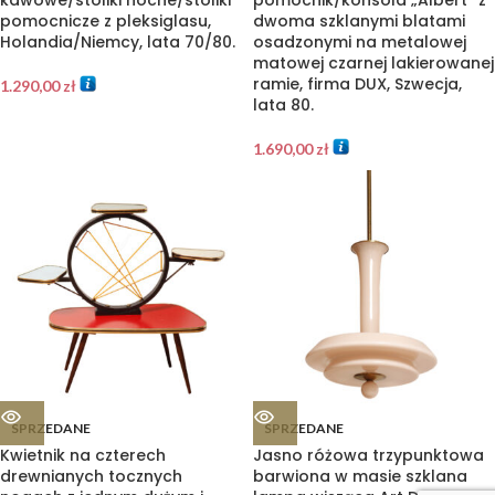
kawowe/stoliki nocne/stoliki
pomocnik/konsola „Albert” z
pomocnicze z pleksiglasu,
dwoma szklanymi blatami
Holandia/Niemcy, lata 70/80.
osadzonymi na metalowej
matowej czarnej lakierowanej
ramie, firma DUX, Szwecja,
1.290,00
zł
lata 80.
1.690,00
zł
SPRZEDANE
SPRZEDANE
Kwietnik na czterech
Jasno różowa trzypunktowa
drewnianych tocznych
barwiona w masie szklana