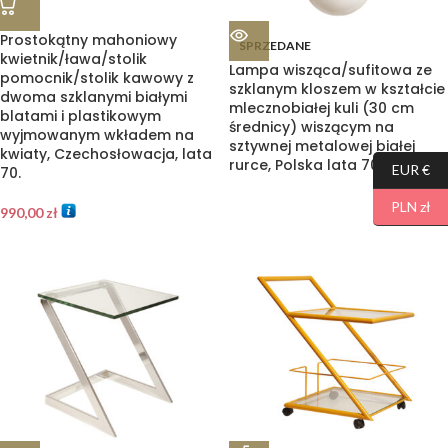
Prostokątny mahoniowy
SPRZEDANE
kwietnik/ława/stolik
Lampa wisząca/sufitowa ze
pomocnik/stolik kawowy z
szklanym kloszem w kształcie
dwoma szklanymi białymi
mlecznobiałej kuli (30 cm
blatami i plastikowym
średnicy) wiszącym na
wyjmowanym wkładem na
sztywnej metalowej białej
kwiaty, Czechosłowacja, lata
rurce, Polska lata 70/80/90.
EUR €
70.
PLN zł
990,00
zł