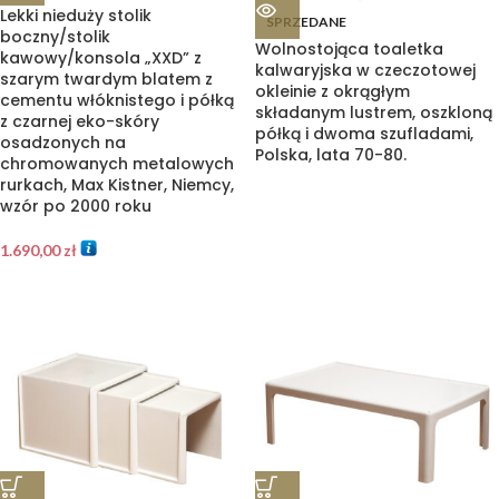
Lekki nieduży stolik
SPRZEDANE
boczny/stolik
Wolnostojąca toaletka
kawowy/konsola „XXD” z
kalwaryjska w czeczotowej
szarym twardym blatem z
okleinie z okrągłym
cementu włóknistego i półką
składanym lustrem, oszkloną
z czarnej eko-skóry
półką i dwoma szufladami,
osadzonych na
Polska, lata 70-80.
chromowanych metalowych
rurkach, Max Kistner, Niemcy,
wzór po 2000 roku
1.690,00
zł