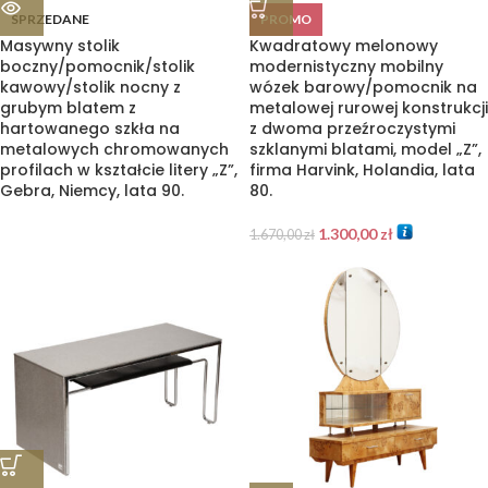
SPRZEDANE
PROMO
Masywny stolik
Kwadratowy melonowy
boczny/pomocnik/stolik
modernistyczny mobilny
kawowy/stolik nocny z
wózek barowy/pomocnik na
grubym blatem z
metalowej rurowej konstrukcji
hartowanego szkła na
z dwoma przeźroczystymi
metalowych chromowanych
szklanymi blatami, model „Z”,
profilach w kształcie litery „Z”,
firma Harvink, Holandia, lata
Gebra, Niemcy, lata 90.
80.
1.300,00
zł
1.670,00
zł