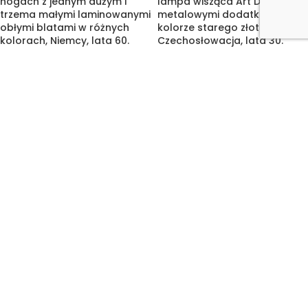
nogach z jednym dużym i
lampa wisząca Art Deco z
trzema małymi laminowanymi
metalowymi dodatkami w
obłymi blatami w różnych
kolorze starego złota,
kolorach, Niemcy, lata 60.
Czechosłowacja, lata 30.
Plastikowy kremowy stołek ze
Zestaw trzech stolików
schowkiem/stolik
pomocników z
nocny/stolik pomocnik,
ciemnografitowymi blatami z
projekt Olaf Von Bohr dla
blachy perforowanej na
włoskiej firmy Gedy, lata 70.
metalowych szarych rurkach,
Holandia, lata 70.
1.340,00
zł