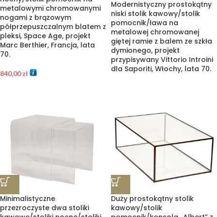
Modernistyczny prostokątny
metalowymi chromowanymi
niski stolik kawowy/stolik
nogami z brązowym
pomocnik/ława na
półprzepuszczalnym blatem z
metalowej chromowanej
pleksi, Space Age, projekt
giętej ramie z balem ze szkła
Marc Berthier, Francja, lata
dymionego, projekt
70.
przypisywany Vittorio Introini
dla Saporiti, Włochy, lata 70.
840,00
zł
Minimalistyczne
Duży prostokątny stolik
przezroczyste dwa stoliki
kawowy/stolik