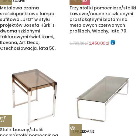
SPRZEDANE
PROMO
Metalowa czarna
Trzy stoliki pomocnicze/stoliki
sześciopunktowa lampa
kawowe/nocne ze szklanymi
sufitowa „UFO” w stylu
prostokątnymi blatami na
projektów Josefa Hůrki z
metalowych czerwonych
dwoma szklanymi
profilach, Włochy, lata 70.
fakturowymi świetlikami,
Kovona, Art Deco,
1.450,00
zł
1.780,00
zł
Czechosłowacja, lata 50.
Stolik boczny/stolik
SPRZEDANE
nocny/stolik pomocnik na