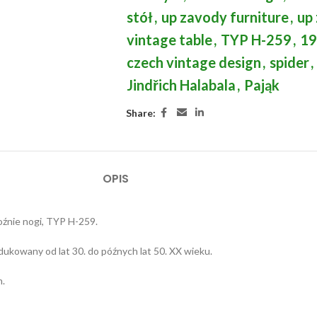
stół
,
up zavody furniture
,
up
vintage table
,
TYP H-259
,
19
czech vintage design
,
spider
,
Jindřich Halabala
,
Pająk
Share:
OPIS
oźnie nogi, TYP H-259.
ukowany od lat 30. do późnych lat 50. XX wieku.
m.