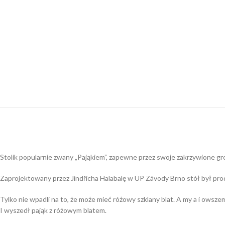
Stolik popularnie zwany „Pająkiem”, zapewne przez swoje zakrzywione gr
Zaprojektowany przez Jindřicha Halabalę w UP Závody Brno stół był prod
Tylko nie wpadli na to, że może mieć różowy szklany blat. A my a i owsze
I wyszedł pająk z różowym blatem.