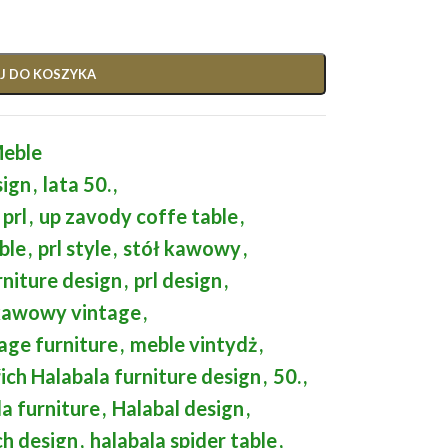
J DO KOSZYKA
eble
sign
,
lata 50.
,
prl
,
up zavody coffe table
,
ble
,
prl style
,
stół kawowy
,
rniture design
,
prl design
,
 kawowy vintage
,
age furniture
,
meble vintydż
,
řich Halabala furniture design
,
50.
,
la furniture
,
Halabal design
,
ch design
,
halabala spider table
,