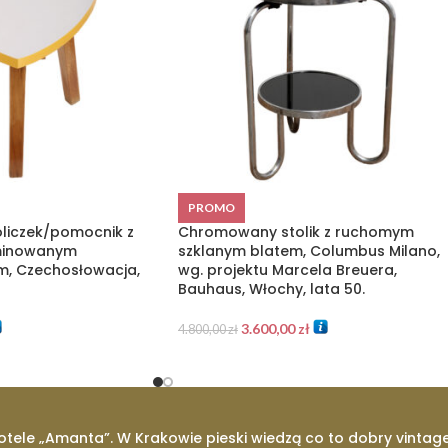
PROMO
oliczek/pomocnik z
Chromowany stolik z ruchomym
minowanym
szklanym blatem, Columbus Milano,
m, Czechosłowacja,
wg. projektu Marcela Breuera,
Bauhaus, Włochy, lata 50.
3.600,00
zł
4.800,00
zł
otele „Amanta”. W Krakowie pieski wiedzą co to dobry vintage