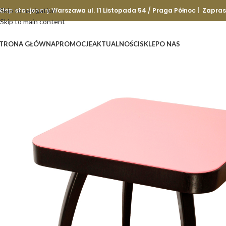
klep stacjonary Warszawa ul. 11 Listopada 54 / Praga Północ | Zapra
Skip to navigation
Skip to main content
TRONA GŁÓWNA
PROMOCJE
AKTUALNOŚCI
SKLEP
O NAS