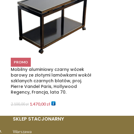
PROMO
PROMO
Mobilny aluminiowy czarny wózek
Stolik Pomocn
barowy ze złotymi lamówkami wokół
chromowanej k
szklanych czarnych blatów, proj.
Czechosłowacj
Pierre Vandel Paris, Hollywood
Regency, Francja, lata 70.
1.150,
1.500,00
zł
1.470,00
zł
2.100,00
zł
SKLEP STACJONARNY
.
Warszawa