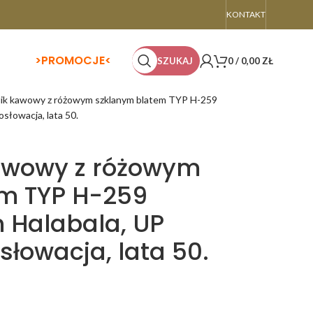
KONTAKT
>
PROMOCJE<
SZUKAJ
0
/
0,00
ZŁ
lik kawowy z różowym szklanym blatem TYP H-259
osłowacja, lata 50.
kawowy z różowym
m TYP H-259
h Halabala, UP
łowacja, lata 50.