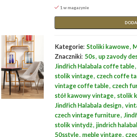
1 w magazynie
DODA
Kategorie:
Stoliki kawowe
,
M
Znaczniki:
50s
,
up zavody de
Jindřich Halabala coffe table
,
stolik vintage
,
czech coffe ta
vintage coffe table
,
czech fu
stół kawowy vintage
,
stolik
Jindřich Halabala design
,
vint
czech vintage furniture
,
Jind
stolik vintydż
,
jindrich halaba
50sstyle
,
meble vintage
,
cze