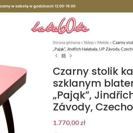
szamy w sobotę w godzinach 12.00-15.00
Strona główna
»
Sklep
»
Meble
»
Czarny sto
„Pająk”, Jindřich Halabala, UP Závody, Czech
Czarny stolik 
szklanym blate
„Pająk”, Jindřic
Závody, Czechos
1.770,00
zł