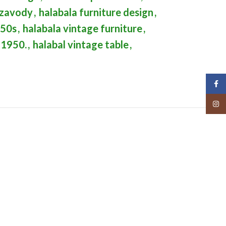
 zavody
,
halabala furniture design
,
50s
,
halabala vintage furniture
,
1950.
,
halabal vintage table
,
Face
Insta