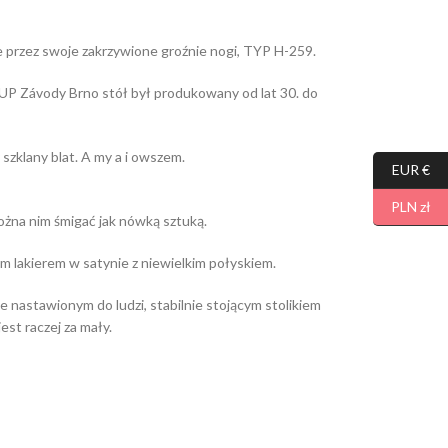
e przez swoje zakrzywione groźnie nogi, TYP H-259.
 UP Závody Brno stół był produkowany od lat 30. do
 szklany blat. A my a i owszem.
EUR €
PLN zł
można nim śmigać jak nówką sztuką.
 lakierem w satynie z niewielkim połyskiem.
e nastawionym do ludzi, stabilnie stojącym stolikiem
st raczej za mały.