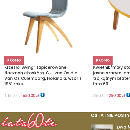
PROMO
PROMO
Krzesło”Swing” tapicerowane
Kwietnik/mały st
tłoczoną ekoskórą, G.J. van Os dla
jasno szarym la
Van Os Culemborg, Holandia, wzór z
trójkątnym blate
1951 roku.
lata 60.
650,00
zł
250,00
zł
1.150,00
zł
350,00
zł
OSTATNIE POSTY
Dwa f