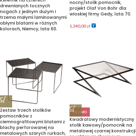
Kwietnik na czterech
nocny/stolik pomocnik,
drewnianych tocznych
projekt Olaf Von Bohr dla
nogach z jednym dużym i
włoskiej firmy Gedy, lata 70.
trzema małymi laminowanymi
obłymi blatami w różnych
1.340,00
zł
kolorach, Niemcy, lata 60.
Zestaw trzech stolików
PROMO
pomocników z
Kwadratowy modernistyczny
ciemnografitowymi blatami z
stolik kawowy/pomocnik na
blachy perforowanej na
metalowej czarnej konstrukcji
metalowych szarych rurkach,