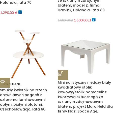
ze szklanym zbrojonym
Holandia, lata 70.
blatem, model Z, firma
Harvink, Holandia, lata 80.
1.290,00
zł
1.500,00
zł
1.880,00
zł
Minimalistyczny nieduży biały
SPRZEDANE
kwadratowy stolik
Smukły kwietnik na trzech
kawowy/stolik pomocnik z
drewnianych nogach z
tworzywa sztucznego ze
czterema laminowanymi
szklanym zdejmowanym
obłymi białymi blatami,
blatem, projekt Marc Held dla
Czechosłowacja, lata 60.
firmy Flair, Space Age,