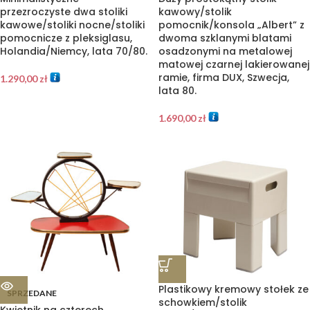
przezroczyste dwa stoliki
kawowy/stolik
kawowe/stoliki nocne/stoliki
pomocnik/konsola „Albert” z
pomocnicze z pleksiglasu,
dwoma szklanymi blatami
Holandia/Niemcy, lata 70/80.
osadzonymi na metalowej
matowej czarnej lakierowanej
ramie, firma DUX, Szwecja,
1.290,00
zł
lata 80.
1.690,00
zł
Plastikowy kremowy stołek ze
SPRZEDANE
schowkiem/stolik