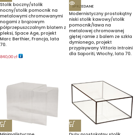
Stolik boczny/stolik
SPRZEDANE
nocny/stolik pomocnik na
Modernistyczny prostokątny
metalowymi chromowanymi
niski stolik kawowy/stolik
nogami z brązowym
pomocnik/ława na
półprzepuszczalnym blatem z
metalowej chromowanej
pleksi, Space Age, projekt
giętej ramie z balem ze szkła
Marc Berthier, Francja, lata
dymionego, projekt
70.
przypisywany Vittorio Introini
dla Saporiti, Włochy, lata 70.
840,00
zł
Minimalistyczne
Duży prostokątny stolik