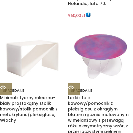
Holandia, lata 70.
960,00
zł
SPRZEDANE
SPRZEDANE
Minimalistyczny mleczno-
Lekki stolik
biały prostokątny stolik
kawowy/pomocnik z
kawowy/stolik pomocnik z
pleksiglasu z okrągłym
metakrylanu/pleksiglasu,
blatem ręcznie malowanym
Włochy
w melanżowy z przewagą
różu niesymetryczny wzór, z
przezroczystymi pełnymi