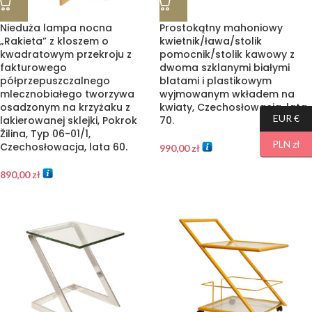
Nieduża lampa nocna
Prostokątny mahoniowy
„Rakieta” z kloszem o
kwietnik/ława/stolik
kwadratowym przekroju z
pomocnik/stolik kawowy z
fakturowego
dwoma szklanymi białymi
półprzepuszczalnego
blatami i plastikowym
mlecznobiałego tworzywa
wyjmowanym wkładem na
osadzonym na krzyżaku z
kwiaty, Czechosłowacja, lata
EUR €
lakierowanej sklejki, Pokrok
70.
Žilina, Typ 06-01/1,
PLN zł
Czechosłowacja, lata 60.
990,00
zł
890,00
zł