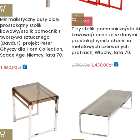
Minimalistyczny duży biały
PROMO
prostokątny stolik
Trzy stoliki pomocnicze/stoliki
kawowy/stolik pomocnik z
kawowe/nocne ze szklanymi
tworzywa sztucznego
prostokątnymi blatami na
(Baydur), projekt Peter
metalowych czerwonych
Ghyczy dla Horn Collection,
profilach, Włochy, lata 70.
Space Age, Niemcy, lata 70.
1.450,00
zł
1.780,00
zł
1.860,00
zł