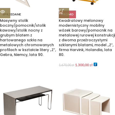
SPRZEDANE
PROMO
Masywny stolik
Kwadratowy melonowy
boczny/pomocnik/stolik
modernistyczny mobilny
kawowy/stolik nocny z
wózek barowy/pomocnik na
grubym blatem z
metalowej rurowej konstrukcji
hartowanego szkła na
z dwoma przeźroczystymi
metalowych chromowanych
szklanymi blatami, model „Z”,
profilach w kształcie litery „Z”,
firma Harvink, Holandia, lata
Gebra, Niemcy, lata 90.
80.
1.300,00
zł
1.670,00
zł