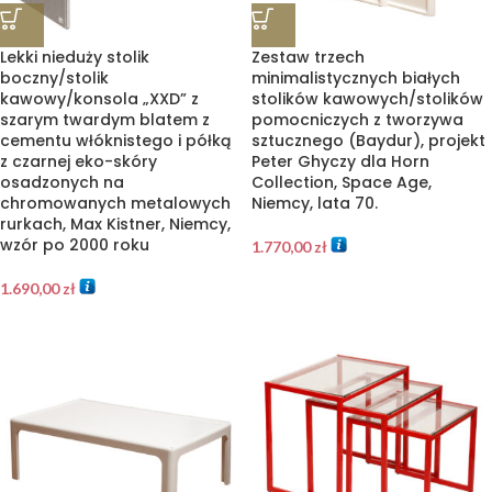
Lekki nieduży stolik
Zestaw trzech
boczny/stolik
minimalistycznych białych
kawowy/konsola „XXD” z
stolików kawowych/stolików
szarym twardym blatem z
pomocniczych z tworzywa
cementu włóknistego i półką
sztucznego (Baydur), projekt
z czarnej eko-skóry
Peter Ghyczy dla Horn
osadzonych na
Collection, Space Age,
chromowanych metalowych
Niemcy, lata 70.
rurkach, Max Kistner, Niemcy,
wzór po 2000 roku
1.770,00
zł
1.690,00
zł