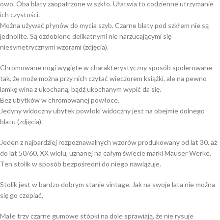
owo. Oba blaty zaopatrzone w szkło. Ułatwia to codzienne utrzymanie
ich czystości.
Można używać płynów do mycia szyb. Czarne blaty pod szkłem nie są
jednolite. Są ozdobione delikatnymi nie narzucającymi się
niesymetrycznymi wzorami (zdjęcia).
Chromowane nogi wygięte w charakterystyczny sposób spolerowane
tak, że może można przy nich czytać wieczorem książki, ale na pewno
lamkę wina z ukochaną, bądź ukochanym wypić da się.
Bez ubytków w chromowanej powłoce.
Jedyny widoczny ubytek powłoki widoczny jest na obejmie dolnego
blatu (zdjęcia).
Jeden z najbardziej rozpoznawalnych wzorów produkowany od lat 30. aż
do lat 50/60. XX wielu, uznanej na całym świecie marki Mauser Werke.
Ten stolik w sposób bezpośredni do niego nawiązuje.
Stolik jest w bardzo dobrym stanie vintage. Jak na swoje lata nie można
się go czepiać.
Małe trzy czarne gumowe stópki na dole sprawiają, że nie rysuje