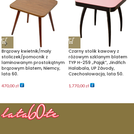
Brązowy kwietnik/mały
Czarny stolik kawowy z
stoliczek/pomocnik z
różowym szklanym blatem
laminowanym prostokątnym
TYP H-259 „Pająk”, Jindřich
brązowym blatem, Niemcy,
Halabala, UP Závody,
lata 60.
Czechosłowacja, lata 50.
470,00
zł
1.770,00
zł