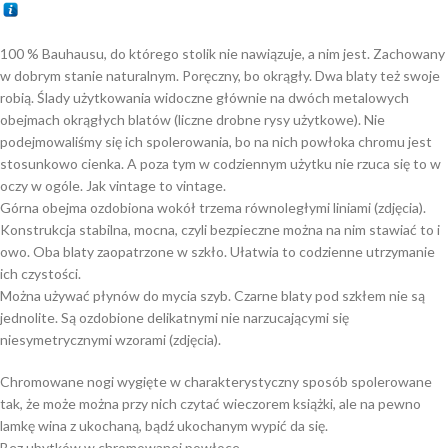
100 % Bauhausu, do którego stolik nie nawiązuje, a nim jest. Zachowany
w dobrym stanie naturalnym. Poręczny, bo okrągły. Dwa blaty też swoje
robią. Ślady użytkowania widoczne głównie na dwóch metalowych
obejmach okrągłych blatów (liczne drobne rysy użytkowe). Nie
podejmowaliśmy się ich spolerowania, bo na nich powłoka chromu jest
stosunkowo cienka. A poza tym w codziennym użytku nie rzuca się to w
oczy w ogóle. Jak vintage to vintage.
Górna obejma ozdobiona wokół trzema równoległymi liniami (zdjęcia).
Konstrukcja stabilna, mocna, czyli bezpieczne można na nim stawiać to i
owo. Oba blaty zaopatrzone w szkło. Ułatwia to codzienne utrzymanie
ich czystości.
Można używać płynów do mycia szyb. Czarne blaty pod szkłem nie są
jednolite. Są ozdobione delikatnymi nie narzucającymi się
niesymetrycznymi wzorami (zdjęcia).
Chromowane nogi wygięte w charakterystyczny sposób spolerowane
tak, że może można przy nich czytać wieczorem książki, ale na pewno
lamkę wina z ukochaną, bądź ukochanym wypić da się.
Bez ubytków w chromowanej powłoce.