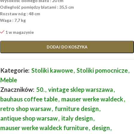
Wysokość dolnego blatu : 20 cm
Odległość pomiędzy blatami : 35,5 cm
Rozstaw nóg : 48 cm
Waga : 7,7 kg
1 w magazynie
DODAJ DO KOSZYKA
Kategorie:
Stoliki kawowe
,
Stoliki pomocnicze
,
Meble
Znaczników:
50.
,
vintage sklep warszawa
,
bauhaus coffee table
,
mauser werke waldeck
,
retro shop warsaw
,
furniture design
,
antique shop warsaw
,
italy design
,
mauser werke waldeck furniture
,
design
,