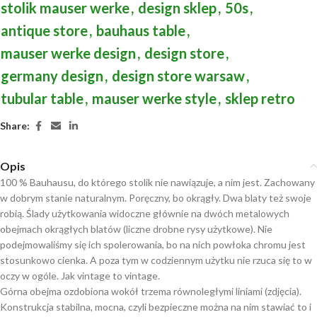
stolik mauser werke
,
design sklep
,
50s
,
antique store
,
bauhaus table
,
mauser werke design
,
design store
,
germany design
,
design store warsaw
,
tubular table
,
mauser werke style
,
sklep retro
Share:
Opis
100 % Bauhausu, do którego stolik nie nawiązuje, a nim jest. Zachowany
w dobrym stanie naturalnym. Poręczny, bo okrągły. Dwa blaty też swoje
robią. Ślady użytkowania widoczne głównie na dwóch metalowych
obejmach okrągłych blatów (liczne drobne rysy użytkowe). Nie
podejmowaliśmy się ich spolerowania, bo na nich powłoka chromu jest
stosunkowo cienka. A poza tym w codziennym użytku nie rzuca się to w
oczy w ogóle. Jak vintage to vintage.
Górna obejma ozdobiona wokół trzema równoległymi liniami (zdjęcia).
Konstrukcja stabilna, mocna, czyli bezpieczne można na nim stawiać to i