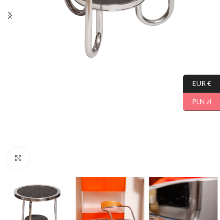
EUR €
PLN zł
Click to enlarge