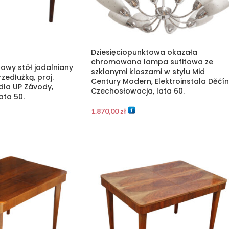
Dziesięciopunktowa okazała
chromowana lampa sufitowa ze
owy stół jadalniany
szklanymi kloszami w stylu Mid
zedłużką, proj.
Century Modern, Elektroinstala Děčín
dla UP Závody,
Czechosłowacja, lata 60.
ata 50.
1.870,00
zł