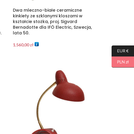
Dwa mleczno-białe ceramiczne
kinkiety ze szklanymi kloszami w
kształcie stożka, proj. Sigvard
Bernadotte dla IFÖ Electric, Szwecja,
.
lata 50.
1.560,00
zł
EUR €
PLN zł