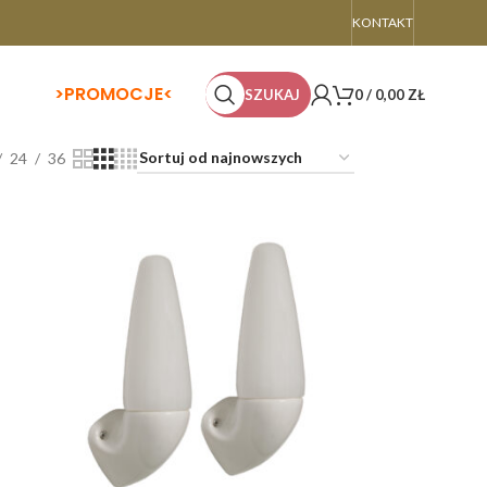
KONTAKT
>
PROMOCJE<
SZUKAJ
0
/
0,00
ZŁ
24
36