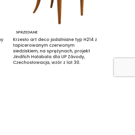
SPRZEDANE
ny
Krzesło art deco jadalniane typ H214 z
tapicerowanym czerwonym
siedziskiem, na sprężynach, projekt
Jindřich Halabala dla UP Závody,
Czechosłowacja, wzór z lat 30.