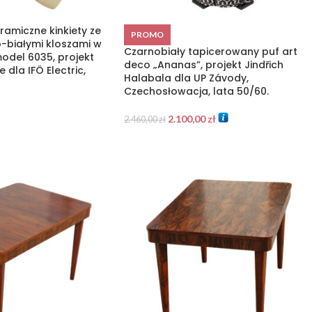
amiczne kinkiety ze
PROMO
-białymi kloszami w
Czarnobiały tapicerowany puf art
model 6035, projekt
deco „Ananas”, projekt Jindřich
 dla IFÖ Electric,
Halabala dla UP Závody,
Czechosłowacja, lata 50/60.
2.100,00
zł
2.460,00
zł