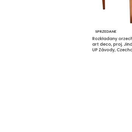
SPRZEDANE
Rozkładany orzech
art deco, proj. Ji
UP Závody, Czecho