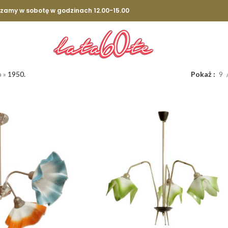
szamy w sobotę w godzinach 12.00-15.00
p
»
1950.
Pokaż
9