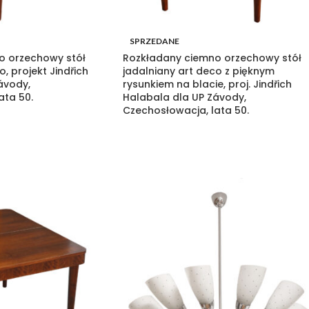
SPRZEDANE
o orzechowy stół
Rozkładany ciemno orzechowy stół
o, projekt Jindřich
jadalniany art deco z pięknym
ávody,
rysunkiem na blacie, proj. Jindřich
ata 50.
Halabala dla UP Závody,
Czechosłowacja, lata 50.