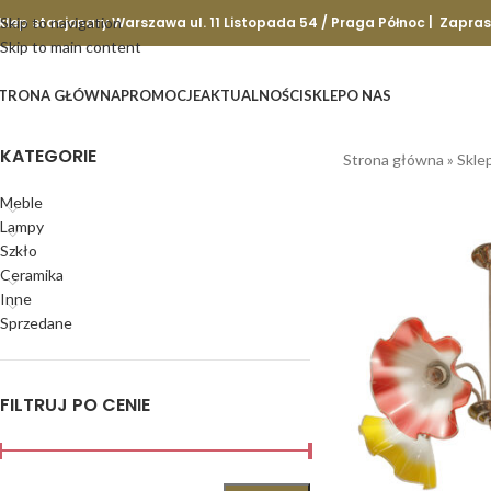
klep stacjonary Warszawa ul. 11 Listopada 54 / Praga Północ | Zapra
Skip to navigation
Skip to main content
TRONA GŁÓWNA
PROMOCJE
AKTUALNOŚCI
SKLEP
O NAS
KATEGORIE
Strona główna
»
Skle
Meble
Lampy
Szkło
Ceramika
Inne
Sprzedane
FILTRUJ PO CENIE