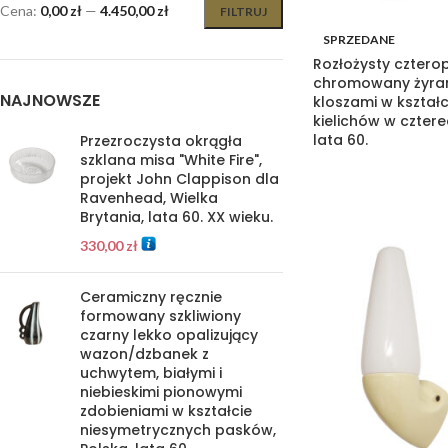
Cena:
0,00 zł
—
4.450,00 zł
FILTRUJ
SPRZEDANE
Rozłożysty czter
chromowany żyran
NAJNOWSZE
kloszami w kształ
kielichów w cztere
lata 60.
Przezroczysta okrągła
szklana misa "White Fire",
projekt John Clappison dla
Ravenhead, Wielka
Brytania, lata 60. XX wieku.
330,00
zł
Ceramiczny ręcznie
formowany szkliwiony
czarny lekko opalizujący
wazon/dzbanek z
uchwytem, białymi i
niebieskimi pionowymi
zdobieniami w kształcie
niesymetrycznych pasków,