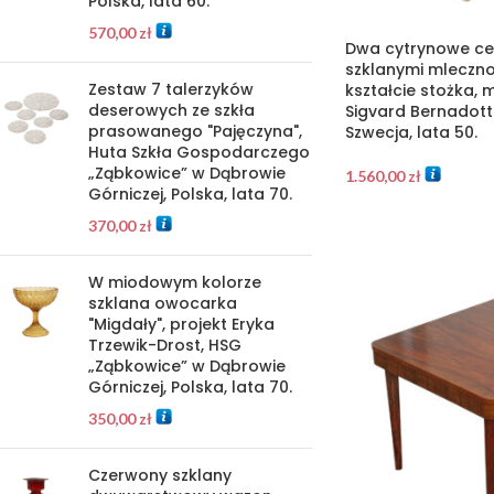
Polska, lata 60.
570,00
zł
Dwa cytrynowe cer
szklanymi mleczno
Zestaw 7 talerzyków
kształcie stożka, 
deserowych ze szkła
Sigvard Bernadotte
prasowanego "Pajęczyna",
Szwecja, lata 50.
Huta Szkła Gospodarczego
„Ząbkowice” w Dąbrowie
1.560,00
zł
Górniczej, Polska, lata 70.
370,00
zł
W miodowym kolorze
szklana owocarka
"Migdały", projekt Eryka
Trzewik-Drost, HSG
„Ząbkowice” w Dąbrowie
Górniczej, Polska, lata 70.
350,00
zł
Czerwony szklany