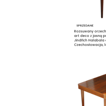
SPRZEDANE
Rozsuwany orzech
art deco z jasną pr
Jindřich Halabala 
Czechosłowacja, l