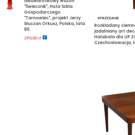
dwuwarstwowy wazon
"Świecznik", Huta Szkła
Gospodarczego
"Tarnowiec", projekt Jerzy
SPRZEDANE
Słuczan Orkusz, Polska, lata
Rozkładany ciemn
80.
jadalniany art dec
Halabala dla UP Z
290,00
zł
Czechosłowacja, l