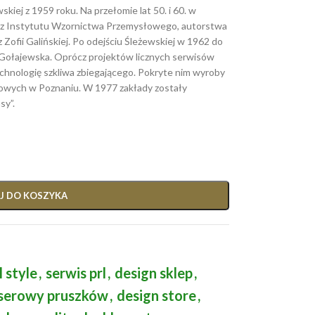
iej z 1959 roku. Na przełomie lat 50. i 60. w
y z Instytutu Wzornictwa Przemysłowego, autorstwa
 Zofii Galińskiej. Po odejściu Śleżewskiej w 1962 do
Gołajewska. Oprócz projektów licznych serwisów
hnologię szkliwa zbiegającego. Pokryte nim wyroby
jowych w Poznaniu. W 1977 zakłady zostały
sy”.
J DO KOSZYKA
l style
,
serwis prl
,
design sklep
,
eserowy pruszków
,
design store
,