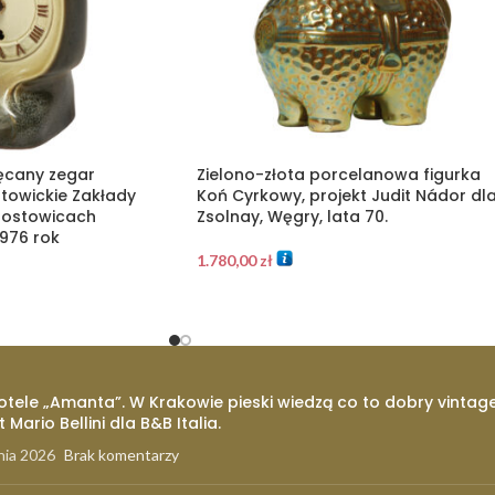
ęcany zegar
Zielono-złota porcelanowa figurka
towickie Zakłady
Koń Cyrkowy, projekt Judit Nádor dl
rostowicach
Zsolnay, Węgry, lata 70.
1976 rok
1.780,00
zł
otele „Amanta”. W Krakowie pieski wiedzą co to dobry vintage
t Mario Bellini dla B&B Italia.
nia 2026
Brak komentarzy