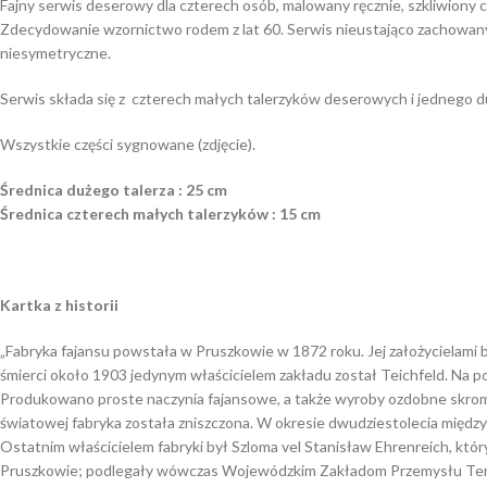
Fajny serwis deserowy dla czterech osób, malowany ręcznie, szkliwiony 
Zdecydowanie wzornictwo rodem z lat 60. Serwis nieustająco zachowany w
niesymetryczne.
Serwis składa się z czterech małych talerzyków deserowych i jednego 
Wszystkie części sygnowane (zdjęcie).
Średnica dużego talerza : 25 cm
Średnica czterech małych talerzyków : 15 cm
Kartka z historii
„Fabryka fajansu powstała w Pruszkowie w 1872 roku. Jej założycielami 
śmierci około 1903 jedynym właścicielem zakładu został Teichfeld. Na p
Produkowano proste naczynia fajansowe, a także wyroby ozdobne skrom
światowej fabryka została zniszczona. W okresie dwudziestolecia między
Ostatnim właścicielem fabryki był Szloma vel Stanisław Ehrenreich, któ
Pruszkowie; podlegały wówczas Wojewódzkim Zakładom Przemysłu Tere