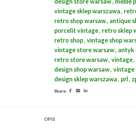
design store warsaw
,
meble p
vintage sklep warszawa
,
retr
retro shop warsaw
,
antique 
porcelit vintage
,
retro sklep
retro shop
,
vintage shop war
vintage store warsaw
,
antyk
retro store warsaw
,
vintage
,
design shop warsaw
,
vintage
design sklep warszawa
,
prl
,
z
Share:
OPIS