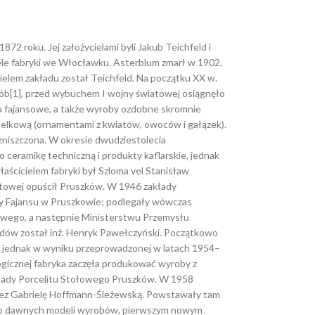
72 roku. Jej założycielami byli Jakub Teichfeld i
ele fabryki we Włocławku. Asterblum zmarł w 1902,
ielem zakładu został Teichfeld. Na początku XX w.
sób[1], przed wybuchem I wojny światowej osiągnęło
a fajansowe, a także wyroby ozdobne skromnie
elkową (ornamentami z kwiatów, owoców i gałązek).
zniszczona. W okresie dwudziestolecia
ceramikę techniczną i produkty kaflarskie, jednak
aścicielem fabryki był Szloma vel Stanisław
iatowej opuścił Pruszków. W 1946 zakłady
dy Fajansu w Pruszkowie; podlegały wówczas
ego, a następnie Ministerstwu Przemysłu
ów został inż. Henryk Pawełczyński. Początkowo
 jednak w wyniku przeprowadzonej w latach 1954–
logicznej fabryka zaczęła produkować wyroby z
kłady Porcelitu Stołowego Pruszków. W 1958
zez Gabrielę Hoffmann-Śleżewską. Powstawały tam
do dawnych modeli wyrobów, pierwszym nowym