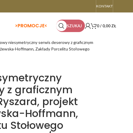
KONTAKT
>
PROMOCJE<
SZUKAJ
0
/
0,00
ZŁ
towy niesymetryczny serwis deserowy z graficznym
leżewska-Hoffmann, Zakłady Porcelitu Stołowego
esymetryczny
y z graficznym
yszard, projekt
wska-Hoffmann,
tu Stołowego