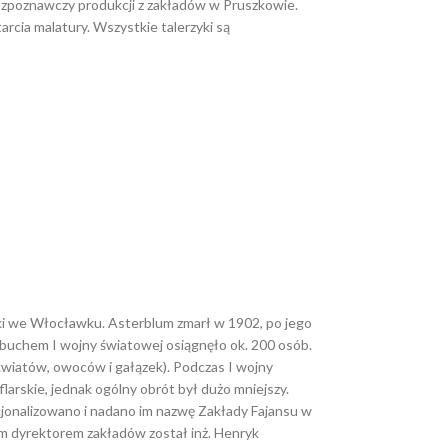
rozpoznawczy produkcji z zakładów w Pruszkowie.
rcia malatury. Wszystkie talerzyki są
ryki we Włocławku. Asterblum zmarł w 1902, po jego
ybuchem I wojny światowej osiągnęło ok. 200 osób.
wiatów, owoców i gałązek). Podczas I wojny
arskie, jednak ogólny obrót był dużo mniejszy.
cjonalizowano i nadano im nazwę Zakłady Fajansu w
dyrektorem zakładów został inż. Henryk