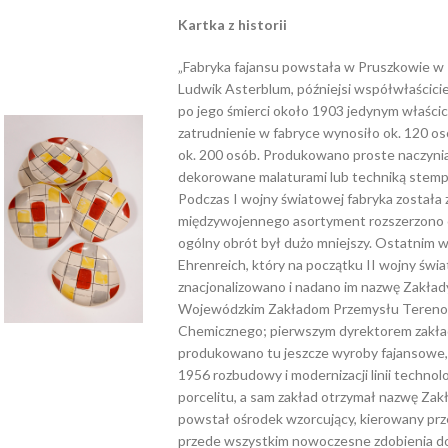
Kartka z historii
„Fabryka fajansu powstała w Pruszkowie w 18
Ludwik Asterblum, późniejsi współwłaścici
po jego śmierci około 1903 jedynym właścic
zatrudnienie w fabryce wynosiło ok. 120 o
ok. 200 osób. Produkowano proste naczyni
dekorowane malaturami lub techniką stemp
Podczas I wojny światowej fabryka została 
międzywojennego asortyment rozszerzono o 
ogólny obrót był dużo mniejszy. Ostatnim wł
Ehrenreich, który na początku II wojny św
znacjonalizowano i nadano im nazwę Zakła
Wojewódzkim Zakładom Przemysłu Terenow
Chemicznego; pierwszym dyrektorem zakład
produkowano tu jeszcze wyroby fajansowe,
1956 rozbudowy i modernizacji linii techno
porcelitu, a sam zakład otrzymał nazwę Za
powstał ośrodek wzorcujący, kierowany pr
przede wszystkim nowoczesne zdobienia 