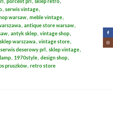
rl
,
porcelit prl
,
sklep retro
,
o
,
serwis vintage
,
shop warsaw
,
meble vintage
,
 warszawa
,
antique store warsaw
,
saw
,
antyk sklep
,
vintage shop
,
Face
 sklep warszawa
,
vintage store
,
Insta
serwis deserowy prl
,
sklep vintage
,
 lamp
,
1970style
,
design shop
,
ps pruszków
,
retro store