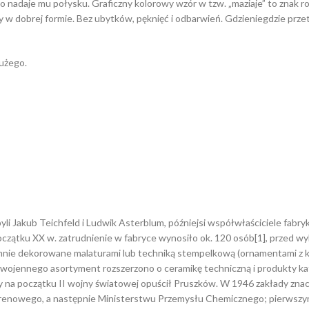
co nadaje mu połysku. Graficzny kolorowy wzór w tzw. „maziaje” to znak 
 dobrej formie. Bez ubytków, pęknięć i odbarwień. Gdzieniegdzie przeta
dużego.
byli Jakub Teichfeld i Ludwik Asterblum, późniejsi współwłaściciele fab
oczątku XX w. zatrudnienie w fabryce wynosiło ok. 120 osób[1], przed w
nie dekorowane malaturami lub techniką stempelkową (ornamentami z k
wojennego asortyment rozszerzono o ceramikę techniczną i produkty kafl
ry na początku II wojny światowej opuścił Pruszków. W 1946 zakłady zna
nowego, a następnie Ministerstwu Przemysłu Chemicznego; pierwszym 