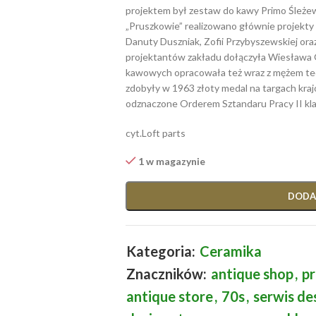
projektem był zestaw do kawy Primo Śleżewsk
„Pruszkowie” realizowano głównie projekt
Danuty Duszniak, Zofii Przybyszewskiej oraz
projektantów zakładu dołączyła Wiesława 
kawowych opracowała też wraz z mężem tec
zdobyły w 1963 złoty medal na targach kra
odznaczone Orderem Sztandaru Pracy II kla
cyt.Loft parts
1 w magazynie
DODA
Kategoria:
Ceramika
Znaczników:
antique shop
,
pr
antique store
,
70s
,
serwis d