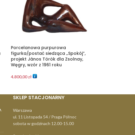
Porcelanowa purpurowa
Porcelitowy s
a
figurka/postać siedząca „Spokój”,
Nefryt (nr. 2),
projekt János Török dla Zsolnay,
Ceramiczne, pr
Węgry, wzór z 1961 roku
Polska, lata 60
4.800,00
zł
590,00
zł
SKLEP STACJONARNY
.
Warszawa
ul. 11 Listopada 54 / Praga Północ
sobota w godzinach 12.00-15.00