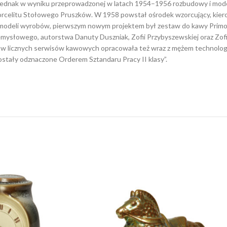
dnak w wyniku przeprowadzonej w latach 1954–1956 rozbudowy i moderniz
Porcelitu Stołowego Pruszków. W 1958 powstał ośrodek wzorcujący, kie
eli wyrobów, pierwszym nowym projektem był zestaw do kawy Primo Śleż
ysłowego, autorstwa Danuty Duszniak, Zofii Przybyszewskiej oraz Zofii 
w licznych serwisów kawowych opracowała też wraz z mężem technologię
stały odznaczone Orderem Sztandaru Pracy II klasy”.