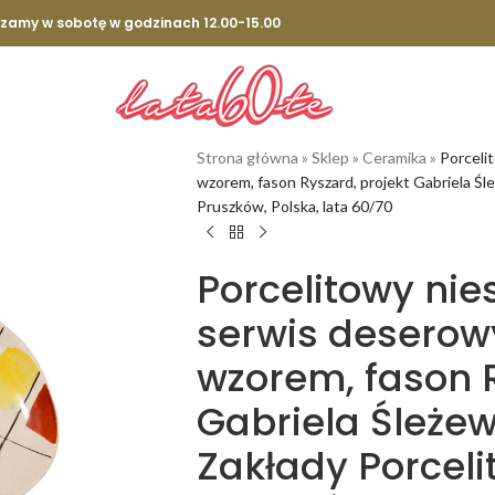
szamy w sobotę w godzinach 12.00-15.00
Strona główna
»
Sklep
»
Ceramika
»
Porceli
wzorem, fason Ryszard, projekt Gabriela Ś
Pruszków, Polska, lata 60/70
Porcelitowy ni
serwis deserow
wzorem, fason R
Gabriela Śleże
Zakłady Porceli