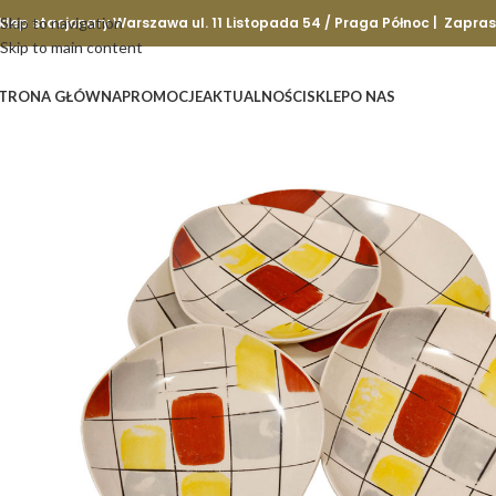
klep stacjonary Warszawa ul. 11 Listopada 54 / Praga Północ | Zapra
Skip to navigation
Skip to main content
TRONA GŁÓWNA
PROMOCJE
AKTUALNOŚCI
SKLEP
O NAS