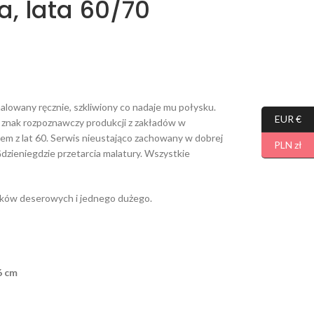
a, lata 60/70
alowany ręcznie, szkliwiony co nadaje mu połysku.
EUR €
o znak rozpoznawczy produkcji z zakładów w
m z lat 60. Serwis nieustająco zachowany w dobrej
PLN zł
Gdzieniegdzie przetarcia malatury. Wszystkie
zyków deserowych i jednego dużego.
6 cm