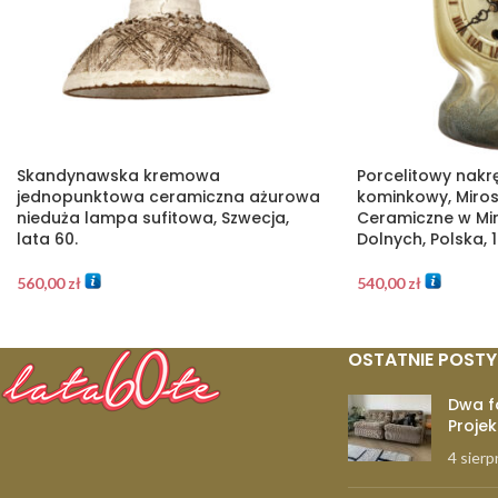
Skandynawska kremowa
Porcelitowy nakr
jednopunktowa ceramiczna ażurowa
kominkowy, Miros
nieduża lampa sufitowa, Szwecja,
Ceramiczne w Mi
lata 60.
Dolnych, Polska, 
560,00
zł
540,00
zł
OSTATNIE POSTY
Dwa f
Projek
4 sierp