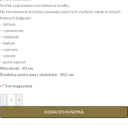
Stołek sygnowany wyciskiem w środku.
Na ten moment jesteśmy posiadaczami tych stołków także w innych
kolorach (zdjęcia) :
– żółtym
– czerwonym
– niebieski
– białym
– czarnym
– szarym
– jasno szarym
Wysokość : 42 cm
Średnica podstawy i siedziska : 30,5 cm
5 w magazynie
-
+
DODAJ DO KOSZYKA