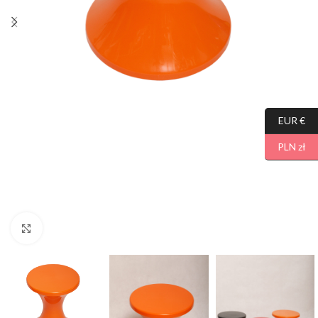
EUR €
PLN zł
Click to enlarge