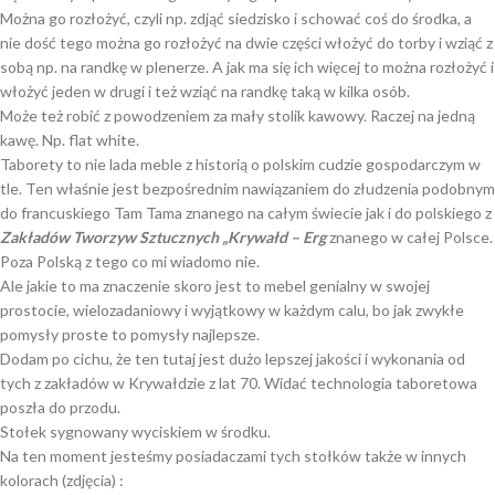
Można go rozłożyć, czyli np. zdjąć siedzisko i schować coś do środka, a
nie dość tego można go rozłożyć na dwie części włożyć do torby i wziąć z
sobą np. na randkę w plenerze. A jak ma się ich więcej to można rozłożyć i
włożyć jeden w drugi i też wziąć na randkę taką w kilka osób.
Może też robić z powodzeniem za mały stolik kawowy. Raczej na jedną
kawę. Np. flat white.
Taborety to nie lada meble z historią o polskim cudzie gospodarczym w
tle. Ten właśnie jest bezpośrednim nawiązaniem do złudzenia podobnym
do francuskiego Tam Tama znanego na całym świecie jak i do polskiego z
Zakładów Tworzyw Sztucznych „Krywałd – Erg
znanego w całej Polsce.
Poza Polską z tego co mi wiadomo nie.
Ale jakie to ma znaczenie skoro jest to mebel genialny w swojej
prostocie, wielozadaniowy i wyjątkowy w każdym calu, bo jak zwykłe
pomysły proste to pomysły najlepsze.
Dodam po cichu, że ten tutaj jest dużo lepszej jakości i wykonania od
tych z zakładów w Krywałdzie z lat 70. Widać technologia taboretowa
poszła do przodu.
Stołek sygnowany wyciskiem w środku.
Na ten moment jesteśmy posiadaczami tych stołków także w innych
kolorach (zdjęcia) :