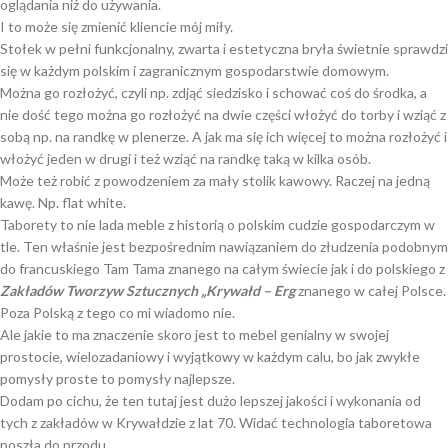
oglądania niż do używania.
I to może się zmienić kliencie mój miły.
Stołek w pełni funkcjonalny, zwarta i estetyczna bryła świetnie sprawdzi
się w każdym polskim i zagranicznym gospodarstwie domowym.
Można go rozłożyć, czyli np. zdjąć siedzisko i schować coś do środka, a
nie dość tego można go rozłożyć na dwie części włożyć do torby i wziąć z
sobą np. na randkę w plenerze. A jak ma się ich więcej to można rozłożyć i
włożyć jeden w drugi i też wziąć na randkę taką w kilka osób.
Może też robić z powodzeniem za mały stolik kawowy. Raczej na jedną
kawę. Np. flat white.
Taborety to nie lada meble z historią o polskim cudzie gospodarczym w
tle. Ten właśnie jest bezpośrednim nawiązaniem do złudzenia podobnym
do francuskiego Tam Tama znanego na całym świecie jak i do polskiego z
Zakładów Tworzyw Sztucznych „Krywałd – Erg
znanego w całej Polsce.
Poza Polską z tego co mi wiadomo nie.
Ale jakie to ma znaczenie skoro jest to mebel genialny w swojej
prostocie, wielozadaniowy i wyjątkowy w każdym calu, bo jak zwykłe
pomysły proste to pomysły najlepsze.
Dodam po cichu, że ten tutaj jest dużo lepszej jakości i wykonania od
tych z zakładów w Krywałdzie z lat 70. Widać technologia taboretowa
poszła do przodu.