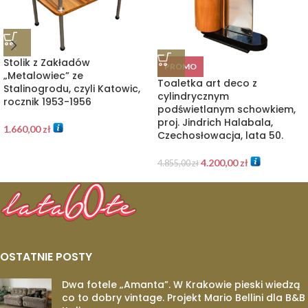
Stolik z Zakładów
PROMO
„Metalowiec” ze
Toaletka art deco z
Stalinogrodu, czyli Katowic,
cylindrycznym
rocznik 1953-1956
podświetlanym schowkiem,
proj. Jindrich Halabala,
1.660,00
zł
Czechosłowacja, lata 50.
4.200,00
zł
4.855,00
zł
OSTATNIE POSTY
Dwa fotele „Amanta”. W Krakowie pieski wiedzą
co to dobry vintage. Projekt Mario Bellini dla B&B