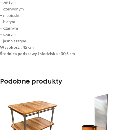
– żółtym
– czerwonym
– niebieski
– białym
– czarnym
– szarym
– jasno szarym
Wysokość : 42 cm
Średnica podstawy i siedziska : 30,5 cm
Podobne produkty