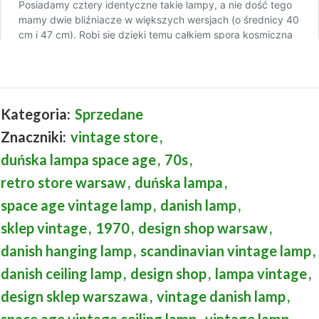
Kategoria:
Sprzedane
Znaczniki:
vintage store
,
duńska lampa space age
,
70s
,
retro store warsaw
,
duńska lampa
,
space age vintage lamp
,
danish lamp
,
sklep vintage
,
1970
,
design shop warsaw
,
danish hanging lamp
,
scandinavian vintage lamp
,
danish ceiling lamp
,
design shop
,
lampa vintage
,
design sklep warszawa
,
vintage danish lamp
,
space age vintage ceiling lamp
,
vintage lamp
,