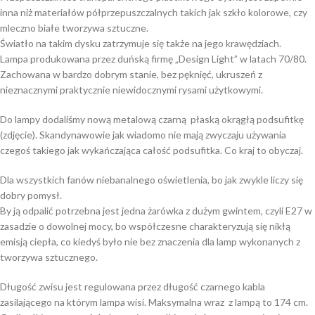
inna niż materiałów półprzepuszczalnych takich jak szkło kolorowe, czy
mleczno białe tworzywa sztuczne.
Światło na takim dysku zatrzymuje się także na jego krawędziach.
Lampa produkowana przez duńską firmę „Design Light” w latach 70/80.
Zachowana w bardzo dobrym stanie, bez pęknięć, ukruszeń z
nieznacznymi praktycznie niewidocznymi rysami użytkowymi.
Do lampy dodaliśmy nową metalową czarną płaską okrągłą podsufitkę
(zdjęcie). Skandynawowie jak wiadomo nie mają zwyczaju używania
czegoś takiego jak wykańczająca całość podsufitka. Co kraj to obyczaj.
Dla wszystkich fanów niebanalnego oświetlenia, bo jak zwykle liczy się
dobry pomysł.
By ją odpalić potrzebna jest jedna żarówka z dużym gwintem, czyli E27 w
zasadzie o dowolnej mocy, bo współczesne charakteryzują się nikłą
emisją ciepła, co kiedyś było nie bez znaczenia dla lamp wykonanych z
tworzywa sztucznego.
Długość zwisu jest regulowana przez długość czarnego kabla
zasilającego na którym lampa wisi. Maksymalna wraz z lampą to 174 cm.