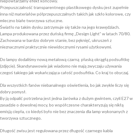
niepowtarzalny efekt końcowy.
Przepuszczalność transparentnego plastikowego dysku jest zupełnie
inna niż materiałów półprzepuszczalnych takich jak szkło kolorowe, czy
mleczno białe tworzywa sztuczne.
Światło na takim dysku zatrzymuje się także na jego krawędziach.
Lampa produkowana przez duńską firmę „Design Light” w latach 70/80.
Zachowana w bardzo dobrym stanie, bez pęknięć, ukruszeń z
nieznacznymi praktycznie niewidocznymi rysami użytkowymi.
Do lampy dodaliśmy nową metalową czarną płaską okrągłą podsufitkę
(zdjęcie). Skandynawowie jak wiadomo nie mają zwyczaju używania
czegoś takiego jak wykańczająca całość podsufitka. Co kraj to obyczaj.
Dla wszystkich fanów niebanalnego oświetlenia, bo jak zwykle liczy się
dobry pomysł.
By ją odpalić potrzebna jest jedna żarówka z dużym gwintem, czyli E27 w
zasadzie o dowolnej mocy, bo współczesne charakteryzują się nikłą
emisją ciepła, co kiedyś było nie bez znaczenia dla lamp wykonanych z
tworzywa sztucznego.
Długość zwisu jest regulowana przez długość czarnego kabla