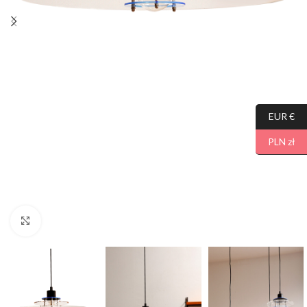
EUR €
PLN zł
Click to enlarge