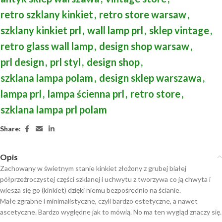
retro szklany kinkiet
,
retro store warsaw
,
szklany kinkiet prl
,
wall lamp prl
,
sklep vintage
,
retro glass wall lamp
,
design shop warsaw
,
prl design
,
prl styl
,
design shop
,
szklana lampa polam
,
design sklep warszawa
,
lampa prl
,
lampa ścienna prl
,
retro store
,
szklana lampa prl polam
Share:
Opis
Zachowany w świetnym stanie kinkiet złożony z grubej białej
półprzeźroczystej części szklanej i uchwytu z tworzywa co ją chwyta i
wiesza się go (kinkiet) dzięki niemu bezpośrednio na ścianie.
Małe zgrabne i minimalistyczne, czyli bardzo estetyczne, a nawet
ascetyczne. Bardzo wyględne jak to mówią. No ma ten wygląd znaczy się.