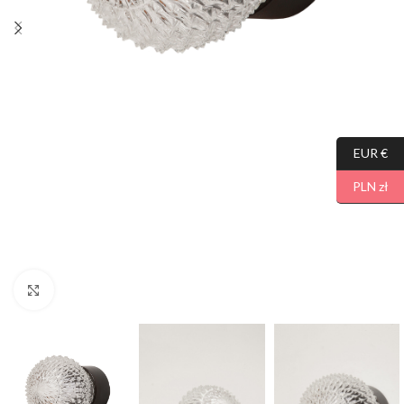
EUR €
PLN zł
Click to enlarge