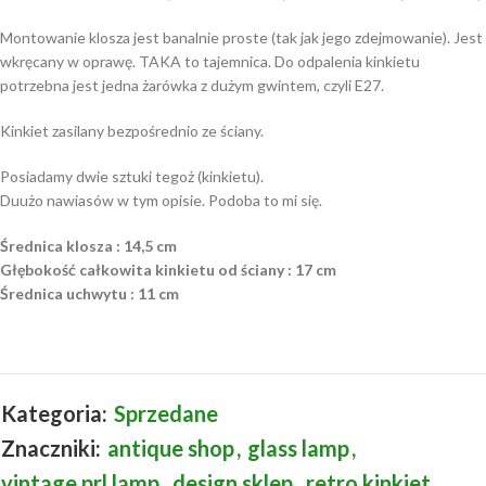
Montowanie klosza jest banalnie proste (tak jak jego zdejmowanie). Jest
wkręcany w oprawę. TAKA to tajemnica. Do odpalenia kinkietu
potrzebna jest jedna żarówka z dużym gwintem, czyli E27.
Kinkiet zasilany bezpośrednio ze ściany.
Posiadamy dwie sztuki tegoż (kinkietu).
Duużo nawiasów w tym opisie. Podoba to mi się.
Średnica klosza : 14,5 cm
Głębokość całkowita kinkietu od ściany : 17 cm
Średnica uchwytu : 11 cm
Kategoria:
Sprzedane
Znaczniki:
antique shop
,
glass lamp
,
vintage prl lamp
,
design sklep
,
retro kinkiet
,