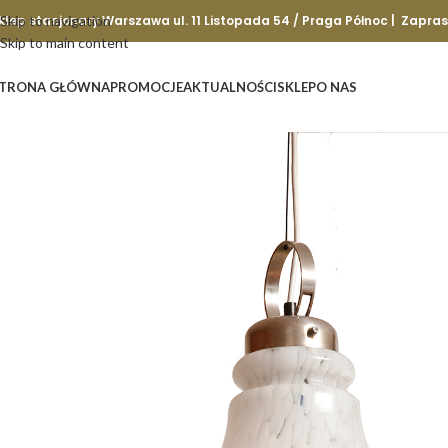
klep stacjonary Warszawa ul. 11 Listopada 54 / Praga Północ | Zapra
Skip to navigation
Skip to main content
TRONA GŁÓWNA
PROMOCJE
AKTUALNOŚCI
SKLEP
O NAS