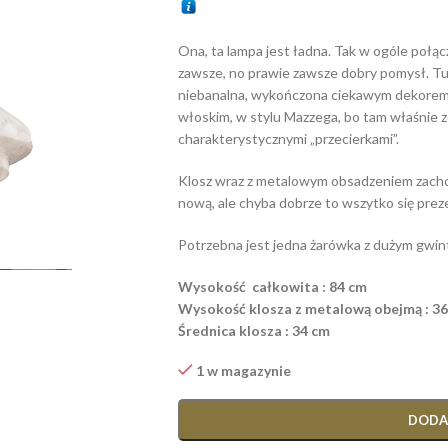
Ona, ta lampa jest ładna. Tak w ogóle połą
zawsze, no prawie zawsze dobry pomysł. T
niebanalna, wykończona ciekawym dekorem, 
włoskim, w stylu Mazzega, bo tam właśnie zd
charakterystycznymi „przecierkami”.
Klosz wraz z metalowym obsadzeniem zachow
nową, ale chyba dobrze to wszytko się preze
Potrzebna jest jedna żarówka z dużym gwinte
Wysokość całkowita : 84 cm
Wysokość klosza z metalową obejmą : 3
Średnica klosza : 34 cm
1 w magazynie
DODA