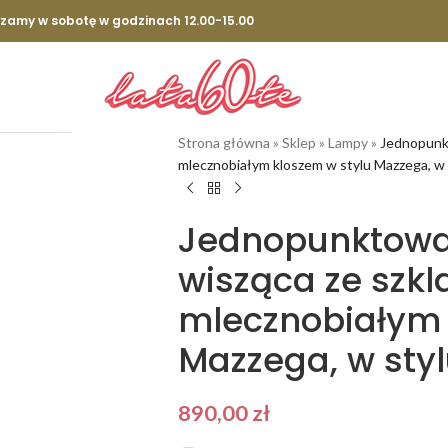
szamy w sobotę w godzinach 12.00-15.00
Strona główna
»
Sklep
»
Lampy
»
Jednopunk
mlecznobiałym kloszem w stylu Mazzega, w s
Jednopunktowa
wisząca ze szk
mlecznobiałym 
Mazzega, w styl
890,00
zł