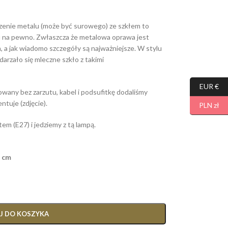
czenie metalu (może być surowego) ze szkłem to
u na pewno. Zwłaszcza że metalowa oprawa jest
a jak wiadomo szczegóły są najważniejsze. W stylu
arzało się mleczne szkło z takimi
EUR €
any bez zarzutu, kabel i podsufitkę dodaliśmy
ntuje (zdjęcie).
PLN zł
m (E27) i jedziemy z tą lampą.
6 cm
J DO KOSZYKA