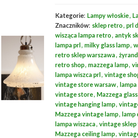
Kategorie:
Lampy włoskie
,
L
Znaczników:
sklep retro
,
prl 
wisząca lampa retro
,
antyk s
lampa prl
,
milky glass lamp
,
w
retro sklep warszawa
,
żyrand
retro shop
,
mazzega lamp
,
v
lampa wiszca prl
,
vintage sho
vintage store warsaw
,
lampa
vintage store
,
Mazzega glass
vintage hanging lamp
,
vintag
Mazzega vintage lamp
,
lamp 
lampa wiszaca
,
vintage skle
Mazzega ceiling lamp
,
vintag