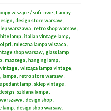
ampy wiszące / sufitowe
,
Lampy
design
,
design store warsaw
,
klep warszawa
,
retro shop warsaw
,
hite lamp
,
italian vintage lamp
,
ol prl
,
mleczna lampa wiszaca
,
intage shop warsaw
,
glass lamp
,
p
,
mazzega
,
hanging lamp
,
 vintage
,
wisząca lampa vintage
,
,
lampa
,
retro store warsaw
,
e pedant lamp
,
sklep vintage
,
design
,
szklana lampa
,
p warszawa
,
design shop
,
e lamp
,
design shop warsaw
,