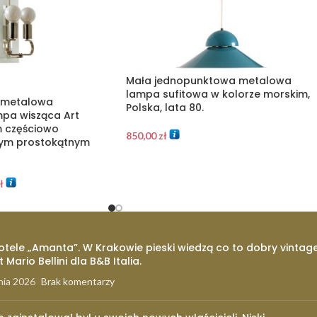
Mała jednopunktowa metalowa
lampa sufitowa w kolorze morskim,
 metalowa
Polska, lata 80.
pa wisząca Art
m częściowo
850,00
zł
ym prostokątnym
ł
otele „Amanta”. W Krakowie pieski wiedzą co to dobry vintage
t Mario Bellini dla B&B Italia.
nia 2026
Brak komentarzy