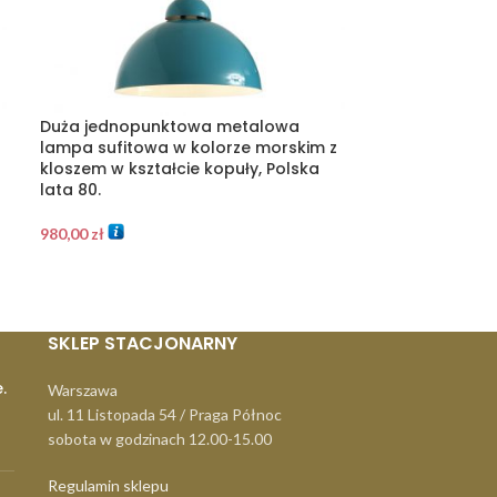
Duża jednopunktowa metalowa
Duża masywna
lampa sufitowa w kolorze morskim z
metalowa żół
kloszem w kształcie kopuły, Polska
biurkowa/kink
lata 80.
Polam Bielsko, 
980,00
zł
1.020,00
zł
SKLEP STACJONARNY
.
Warszawa
ul. 11 Listopada 54 / Praga Północ
sobota w godzinach 12.00-15.00
Regulamin sklepu