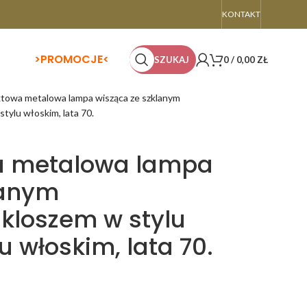
KONTAKT
>
PROMOCJE<
SZUKAJ
0
/
0,00
ZŁ
towa metalowa lampa wisząca ze szklanym
tylu włoskim, lata 70.
 metalowa lampa
lanym
kloszem w stylu
u włoskim, lata 70.