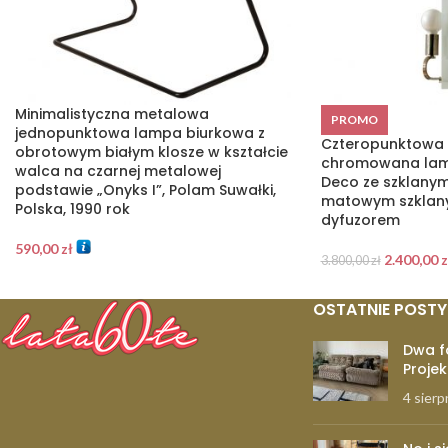
Minimalistyczna metalowa
PROMO
jednopunktowa lampa biurkowa z
Czteropunktowa
obrotowym białym klosze w kształcie
chromowana lam
walca na czarnej metalowej
Deco ze szklany
podstawie „Onyks I”, Polam Suwałki,
matowym szklan
Polska, 1990 rok
dyfuzorem
590,00
zł
2.400,00
z
3.800,00
zł
OSTATNIE POSTY
Dwa f
Projek
4 sierp