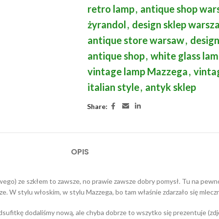
retro lamp
,
antique shop wa
żyrandol
,
design sklep warsz
antique store warsaw
,
design
antique shop
,
white glass la
vintage lamp Mazzega
,
vinta
italian style
,
antyk sklep
Share:
OPIS
owego) ze szkłem to zawsze, no prawie zawsze dobry pomysł. Tu na pewn
 W stylu włoskim, w stylu Mazzega, bo tam właśnie zdarzało się mleczne
ufitkę dodaliśmy nową, ale chyba dobrze to wszytko się prezentuje (zdję