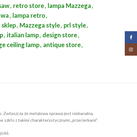
rsaw
,
retro store
,
lampa Mazzega
,
awa
,
lampa retro
,
 sklep
,
Mazzega style
,
prl style
,
mp
,
italian lamp
,
design store
,
Face
ge ceiling lamp
,
antique store
,
Insta
o. Zwłaszcza że metalowa oprawa jest niebanalna,
 szkło z takimi charakterystycznymi „przecierkami”.
cie).