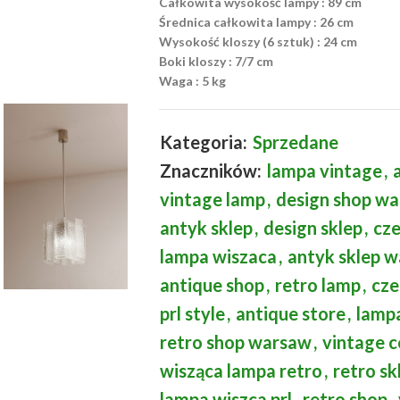
Całkowita wysokość lampy : 89 cm
Średnica całkowita lampy : 26 cm
Wysokość kloszy (6 sztuk) : 24 cm
Boki kloszy : 7/7 cm
Waga : 5 kg
Kategoria:
Sprzedane
Znaczników:
lampa vintage
,
vintage lamp
,
design shop w
antyk sklep
,
design sklep
,
cze
lampa wiszaca
,
antyk sklep 
antique shop
,
retro lamp
,
cze
prl style
,
antique store
,
lampa
retro shop warsaw
,
vintage c
wisząca lampa retro
,
retro s
lampa wiszca prl
,
retro shop
,