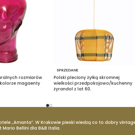
SPRZEDANE
uralnych rozmiarów
Polski pleciony żyłką skromnej
 kolorze magaenty
wielkości przedpokojowo/kuchenny
żyrandol z lat 60.
otele „Amanta”. W Krakowie pieski wiedzą co to dobry vintage
t Mario Bellini dla B&B Italia.