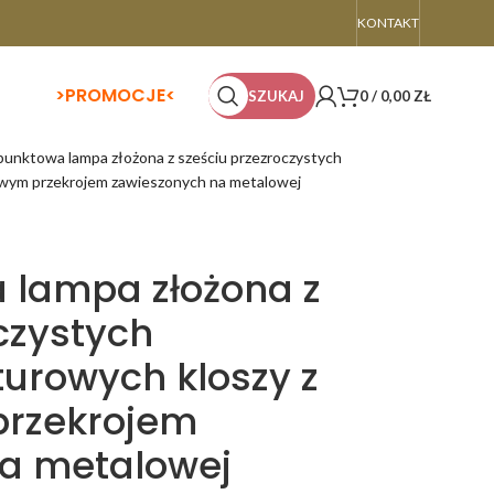
KONTAKT
>
PROMOCJE<
SZUKAJ
0
/
0,00
ZŁ
unktowa lampa złożona z sześciu przezroczystych
owym przekrojem zawieszonych na metalowej
 lampa złożona z
czystych
turowych kloszy z
rzekrojem
a metalowej