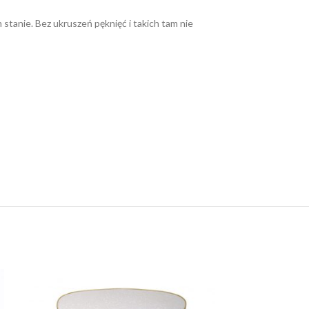
tanie. Bez ukruszeń pęknięć i takich tam nie