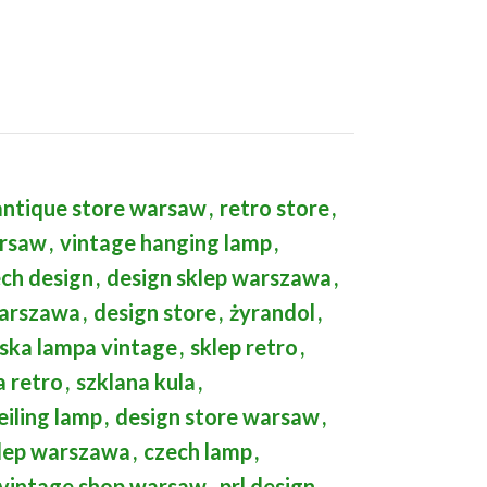
antique store warsaw
,
retro store
,
arsaw
,
vintage hanging lamp
,
ch design
,
design sklep warszawa
,
warszawa
,
design store
,
żyrandol
,
ska lampa vintage
,
sklep retro
,
 retro
,
szklana kula
,
eiling lamp
,
design store warsaw
,
klep warszawa
,
czech lamp
,
vintage shop warsaw
,
prl design
,