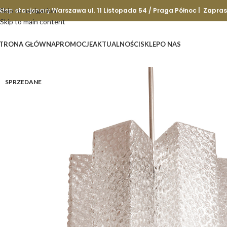
klep stacjonary Warszawa ul. 11 Listopada 54 / Praga Północ | Zapra
Skip to navigation
Skip to main content
TRONA GŁÓWNA
PROMOCJE
AKTUALNOŚCI
SKLEP
O NAS
SPRZEDANE