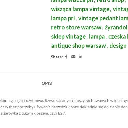
wisząca lampa vintage
,
vinta
lampa prl
,
vintage pedant la
retro store warsaw
,
żyrandol 
sklep vintage
,
lampa
,
czeska
antique shop warsaw
,
design
Share:
OPIS
koracyjna jak i użytkowa. Sześć szklanych kloszy zachowanych w idealn
szy (bez potrzeby używania narzędzi) klosze dokładnie się do siebie do
dną żarówką z dużym kloszem, czyli E27.