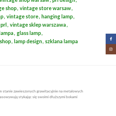
ge shop
,
vintage store warsaw
,
mp
,
vintage store
,
hanging lamp
,
prl
,
vintage sklep warszawa
,
 lampa
,
glass lamp
,
Face
 shop
,
lamp design
,
szklana lampa
Insta
ym stanie zawieszonych grawitacyjnie na metalowych
pasowywują stykając się swoimi dłuższymi bokami