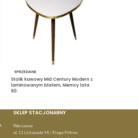
SPRZEDANE
SPRZEDANE
Stolik kawowy Mid Century Modern z
Porcelanowa 
laminowanym blatem, Niemcy lata
Wałbrzych, Pol
60.
SKLEP STACJONARNY
.
Warszawa
ul. 11 Listopada 54 / Praga Północ