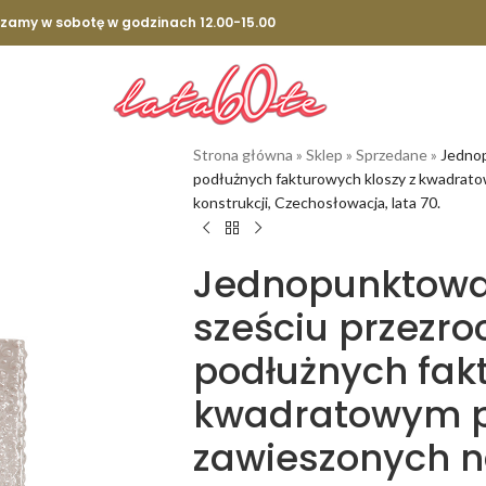
szamy w sobotę w godzinach 12.00-15.00
Strona główna
»
Sklep
»
Sprzedane
»
Jednop
podłużnych fakturowych kloszy z kwadrat
konstrukcji, Czechosłowacja, lata 70.
Jednopunktowa
sześciu przezro
podłużnych fak
kwadratowym p
zawieszonych n