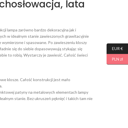
echosłowacja, lata
cji lampa zarówno bardzo dekoracyjna jak i
ych w idealnym stanie zawieszonych grawitacyjnie
 wymierzone i spasowane. Po zawieszeniu kloszy
EUR €
ładnie się do siebie dopasowywują stykając się
ebie to robią. Wystarczy je zawiesić. Całość świeci
PLN zł
owe klosze. Całość konstrukcji jest mało
a.
punktowej patyny na metalowych elementach lampy
dealnym stanie. Bez ukruszeń pęknięć i takich tam nie