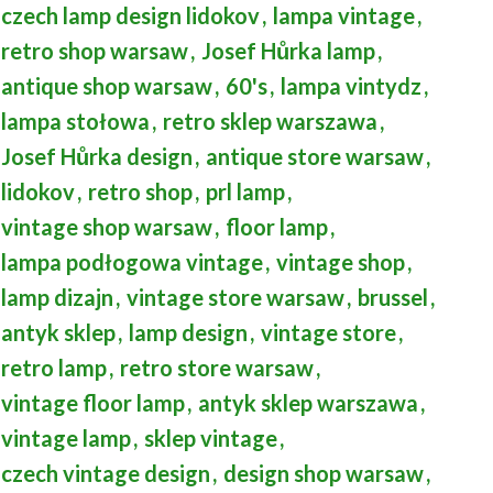
czech lamp design lidokov
,
lampa vintage
,
retro shop warsaw
,
Josef Hůrka lamp
,
antique shop warsaw
,
60's
,
lampa vintydz
,
lampa stołowa
,
retro sklep warszawa
,
Josef Hůrka design
,
antique store warsaw
,
lidokov
,
retro shop
,
prl lamp
,
vintage shop warsaw
,
floor lamp
,
lampa podłogowa vintage
,
vintage shop
,
lamp dizajn
,
vintage store warsaw
,
brussel
,
antyk sklep
,
lamp design
,
vintage store
,
retro lamp
,
retro store warsaw
,
vintage floor lamp
,
antyk sklep warszawa
,
vintage lamp
,
sklep vintage
,
czech vintage design
,
design shop warsaw
,