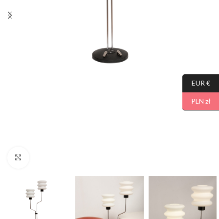
EUR €
PLN zł
Click to enlarge