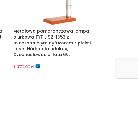
a
Metalowa pomarańczowa lampa
t
biurkowa TYP L192-1353 z
mlecznobiałym dyfuzorem z pleksi,
Josef Hůrka dla Lidokov,
Czechosłowacja, lata 60.
1.370,00
zł