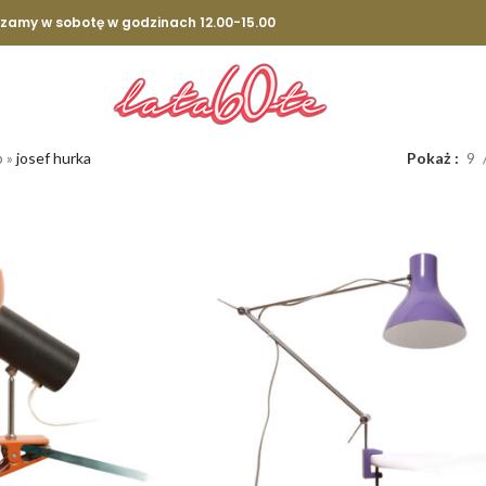
szamy w sobotę w godzinach 12.00-15.00
p
»
josef hurka
Pokaż
9