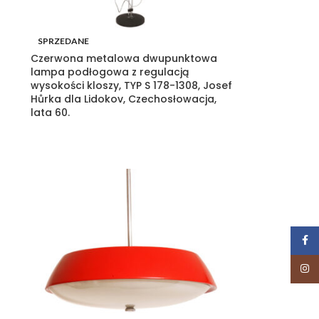
SPRZEDANE
Czerwona metalowa dwupunktowa
lampa podłogowa z regulacją
wysokości kloszy, TYP S 178-1308, Josef
Hůrka dla Lidokov, Czechosłowacja,
lata 60.
Face
Insta