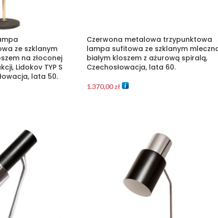
lampa
Czerwona metalowa trzypunktowa
wa ze szklanym
lampa sufitowa ze szklanym mleczn
oszem na złoconej
białym kloszem z ażurową spiralą,
cji, Lidokov TYP S
Czechosłowacja, lata 60.
owacja, lata 50.
1.370,00
zł