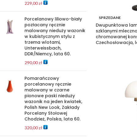
229,00
zł
SPRZEDANE
Porcelanowy liliowo-biały
pozłacany ręcznie
Dwupunktowa lam
malowany nieduży wazonik
szklanymi mleczno
w kubistycznym stylu z
chromowanej konst
trzema wlotami,
Czechosłowacja, l
Unterweissbach,
DDR/Niemcy, lata 60.
290,00
zł
Pomarańczowy
porcelanowy ręcznie
malowany w czarne
pionowe paski nieduży
wazonik na jeden kwiatek,
Polish New Look, Zakłady
Porcelany Stołowej
Chodzież, Polska, lata 60.
320,00
zł