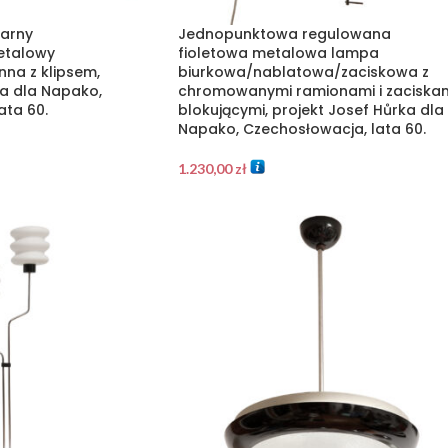
arny
Jednopunktowa regulowana
etalowy
fioletowa metalowa lampa
nna z klipsem,
biurkowa/nablatowa/zaciskowa z
ka dla Napako,
chromowanymi ramionami i zaciska
ata 60.
blokującymi, projekt Josef Hůrka dla
Napako, Czechosłowacja, lata 60.
1.230,00
zł