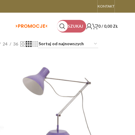
KONTAKT
>
PROMOCJE<
SZUKAJ
0
/
0,00
ZŁ
24
36