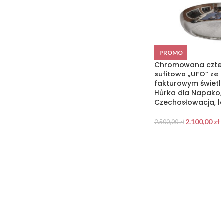
PROMO
Chromowana czte
sufitowa „UFO” ze
fakturowym świetli
Hůrka dla Napako
Czechosłowacja, l
2.100,00
zł
2.500,00
zł