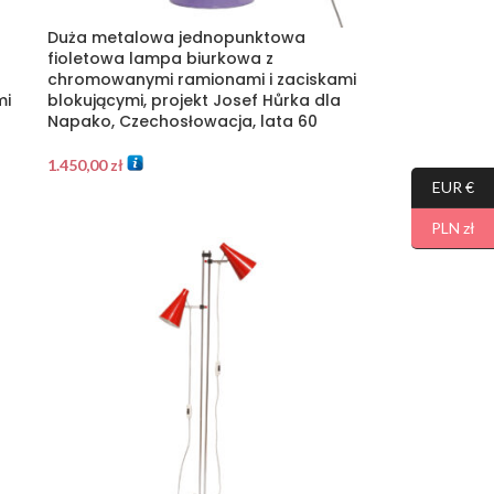
Duża metalowa jednopunktowa
fioletowa lampa biurkowa z
chromowanymi ramionami i zaciskami
mi
blokującymi, projekt Josef Hůrka dla
Napako, Czechosłowacja, lata 60
1.450,00
zł
EUR €
PLN zł