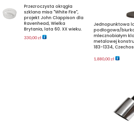
Przezroczysta okrągła
szklana misa "White Fire",
projekt John Clappison dla
Ravenhead, Wielka
Jednopunktowa 
Brytania, lata 60. XX wieku.
podłogowa/biurko
mlecznobiałym kl
330,00
zł
metalowej konstruk
183-1334, Czechosł
1.880,00
zł