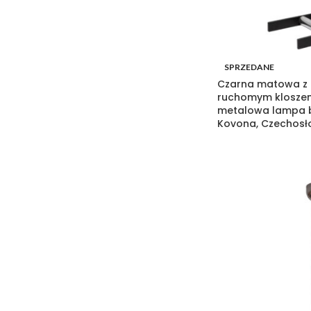
SPRZEDANE
Czarna matowa 
ruchomym klosze
metalowa lampa b
Kovona, Czechosło