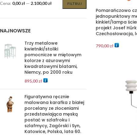
Cena:
0,00 zł
—
2.100,00 zł
FILTRUJ
Pomarańczowo cz
jednopunktowy m
kinkiet/lampa ście
projekt Josef Hůr
NAJNOWSZE
Czechosłowacja, l
Trzy metalowe
790,00
zł
kwietniki/stoliki
pomocnicze w miętowym
kolorze z ażurowymi
kwadratowymi blatami,
Niemcy, po 2000 roku
895,00
zł
Figuratywna ręcznie
malowana karafka z białej
porcelany ze złoceniami
przedstawiająca męską
postać w szlafroku i
szlafmycy, Zagórski i Syn,
Katowice, Polska, lata 60.