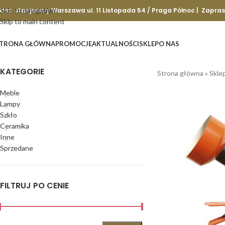
klep stacjonary Warszawa ul. 11 Listopada 54 / Praga Północ | Zapra
Skip to navigation
Skip to main content
TRONA GŁÓWNA
PROMOCJE
AKTUALNOŚCI
SKLEP
O NAS
KATEGORIE
Strona główna
»
Skle
Meble
Lampy
Szkło
Ceramika
Inne
Sprzedane
FILTRUJ PO CENIE