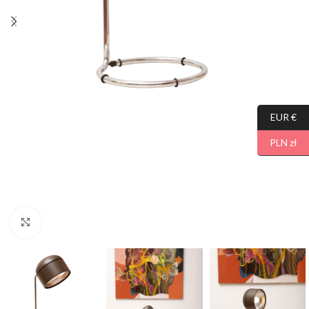
EUR €
PLN zł
Click to enlarge