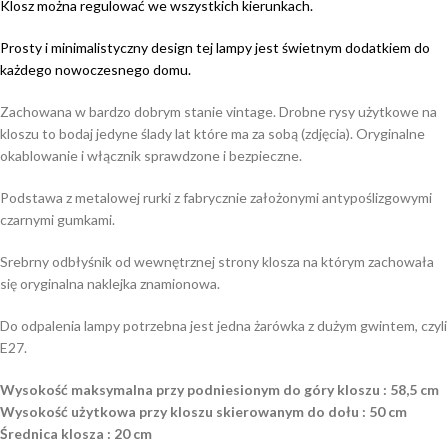
Klosz można regulować we wszystkich kierunkach.
Prosty i minimalistyczny design tej lampy jest świetnym dodatkiem do
każdego nowoczesnego domu.
Zachowana w bardzo dobrym stanie vintage. Drobne rysy użytkowe na
kloszu to bodaj jedyne ślady lat które ma za sobą (zdjęcia). Oryginalne
okablowanie i włącznik sprawdzone i bezpieczne.
Podstawa z metalowej rurki z fabrycznie założonymi antypoślizgowymi
czarnymi gumkami.
Srebrny odbłyśnik od wewnętrznej strony klosza na którym zachowała
się oryginalna naklejka znamionowa.
Do odpalenia lampy potrzebna jest jedna żarówka z dużym gwintem, czyli
E27.
Wysokość maksymalna przy podniesionym do góry kloszu : 58,5 cm
Wysokość użytkowa przy kloszu skierowanym do dołu : 50 cm
Średnica klosza : 20 cm