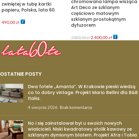
chromowana lampa wisząca
zwiniętej w tubę kartki
Art Deco ze szklanym
papieru, Polska, lata 60.
częściowo matowym
szklanym prostokątnym
490,00
zł
dyfuzorem
2.400,00
zł
3.800,00
zł
OSTATNIE POSTY
Dwa fotele „Amanta”. W Krakowie pieski wiedzą
co to dobry vintage. Projekt Mario Bellini dla B&B
Italia.
4 sierpnia 2026
Brak komentarzy
No i się zainstalował był u swoich nowych
właścicieli. Niski kwadratowy stolik kawowy ze
szklanym dymionym blatem. Projekt Afra i Tobia