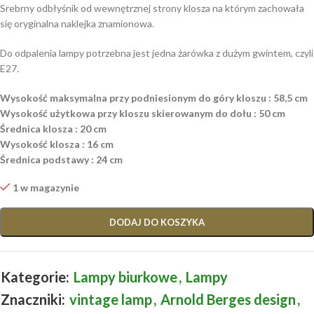
Srebrny odbłyśnik od wewnętrznej strony klosza na którym zachowała
się oryginalna naklejka znamionowa.
Do odpalenia lampy potrzebna jest jedna żarówka z dużym gwintem, czyli
E27.
Wysokość maksymalna przy podniesionym do góry kloszu : 58,5 cm
Wysokość użytkowa przy kloszu skierowanym do dołu : 50 cm
Średnica klosza : 20 cm
Wysokość klosza : 16 cm
Średnica podstawy : 24 cm
1 w magazynie
DODAJ DO KOSZYKA
Kategorie:
Lampy biurkowe
,
Lampy
Znaczniki:
vintage lamp
,
Arnold Berges design
,