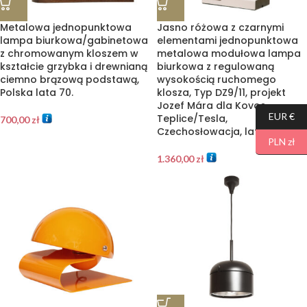
Metalowa jednopunktowa
Jasno różowa z czarnymi
lampa biurkowa/gabinetowa
elementami jednopunktowa
z chromowanym kloszem w
metalowa modułowa lampa
kształcie grzybka i drewnianą
biurkowa z regulowaną
ciemno brązową podstawą,
wysokością ruchomego
Polska lata 70.
klosza, Typ DZ9/11, projekt
Jozef Mára dla Kovos
EUR €
Teplice/Tesla,
700,00
zł
Czechosłowacja, lata 70.
PLN zł
1.360,00
zł