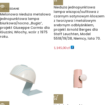
Nieduża jednopunktowa
SPRZEDANE
lampa wisząca/sufitowa z
Melonowa nieduża metalowa
czarnym satynowym kloszem
jednopunktowa lampa
z tworzywa i metalowym
biurkowa/nocna „Bugia”,
srebrnym odbłyśnikiem,
projekt Giuseppe Cormio dla
projekt Arnold Berges dla
iGuzzini, Włochy, wzór z 1975
Staff Leuchten, Model
roku.
5518/19/38, Niemcy, lata 70.
1.145,00
zł