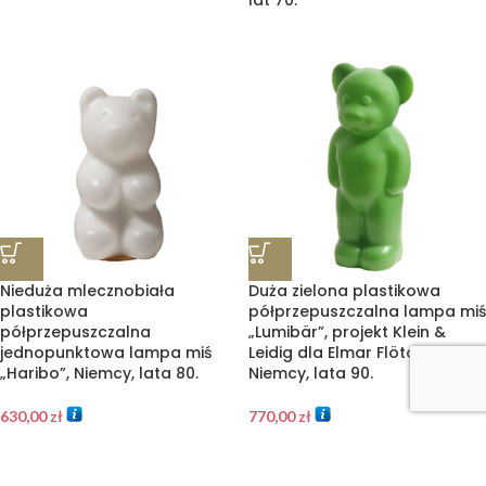
lat 70.
Nieduża mlecznobiała
Duża zielona plastikowa
plastikowa
półprzepuszczalna lampa miś
półprzepuszczalna
„Lumibär”, projekt Klein &
jednopunktowa lampa miś
Leidig dla Elmar Flötotto,
„Haribo”, Niemcy, lata 80.
Niemcy, lata 90.
630,00
zł
770,00
zł