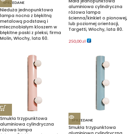
Mała jednopunktowa
SPRZEDANE
aluminiowa cylindryczna
Nieduża jednopunktowa
różowa lampa
lampa nocna z błękitną
ścienna/kinkiet o pionowej,
metalową podstawą i
lub poziomej orientacji,
mlecznobiałym kloszem w
Targetti, Włochy, lata 80.
błękitne paski z pleksi, firma
Molin, Włochy, lata 60.
250,00
zł
Smukła trzypunktowa
SPRZEDANE
aluminiowa cylindryczna
Smukła trzypunktowa
różowa lampa
aluminiowa cylindryczna