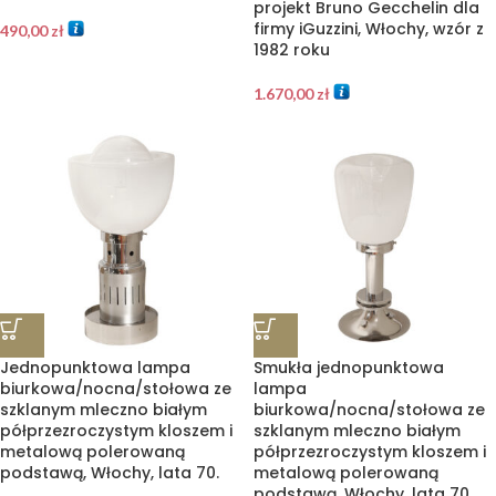
projekt Bruno Gecchelin dla
firmy iGuzzini, Włochy, wzór z
490,00
zł
1982 roku
1.670,00
zł
Jednopunktowa lampa
Smukła jednopunktowa
biurkowa/nocna/stołowa ze
lampa
szklanym mleczno białym
biurkowa/nocna/stołowa ze
półprzezroczystym kloszem i
szklanym mleczno białym
metalową polerowaną
półprzezroczystym kloszem i
podstawą, Włochy, lata 70.
metalową polerowaną
podstawą, Włochy, lata 70.