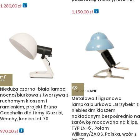
1.280,00
zł
1.150,00
zł
Nieduża czarno-biała lampa
SPRZEDANE
nocna/biurkowa z tworzywa z
Metalowa filigranowa
ruchomym kloszem i
lampka biurkowa „Grzybek” z
ramieniem, projekt Bruno
niebieskim kloszem
Gecchelin dla firmy iGuzzini,
nakładanym bezpośrednio na
Włochy, koniec lat 70.
żarówkę mocowana na klips,
TYP LN-6 , Polam
970,00
zł
Wilkasy/ZAOS, Polska, wzór z