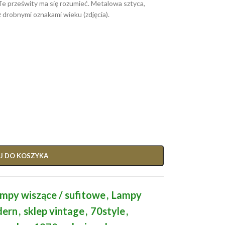
 Te prześwity ma się rozumieć. Metalowa sztyca,
 z drobnymi oznakami wieku (zdjęcia).
J DO KOSZYKA
mpy wiszące / sufitowe
,
Lampy
dern
,
sklep vintage
,
70style
,