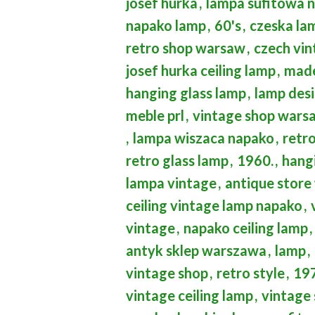
josef hurka
,
lampa sufitowa 
napako lamp
,
60's
,
czeska la
retro shop warsaw
,
czech vin
josef hurka ceiling lamp
,
made
hanging glass lamp
,
lamp des
meble prl
,
vintage shop wars
,
lampa wiszaca napako
,
retr
retro glass lamp
,
1960.
,
hang
lampa vintage
,
antique stor
ceiling vintage lamp napako
,
vintage
,
napako ceiling lamp
,
antyk sklep warszawa
,
lamp
,
vintage shop
,
retro style
,
197
vintage ceiling lamp
,
vintage 