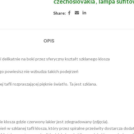
czechoslovakia
,
lampa sufito
Share:
OPIS
delikatnie na boki przez sferyczny kształt szklanego klosza
go powiesisz nie wzbudza takich podejrzeń
 tafli rozpraszającej pięknie światło. Ta jest szklana.
 klosza gdzie czerwony lakier jest zdegradowany (zdjęcia).
ień w szklanej tafli klosza, który przez spiralne prześwity dostarcza do