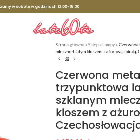
szamy w sobotę w godzinach 12.00-15.00
Strona główna
»
Sklep
»
Lampy
»
Czerwona 
mleczno-białym kloszem z ażurową spiralą, 
Czerwona meta
trzypunktowa l
szklanym mlec
kloszem z ażuro
Czechosłowacja,