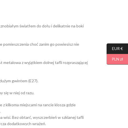
nobiałym światłem do dołu i delikatnie na boki
ie pomieszczenia choć zanim go powiesisz nie
EUR €
PLN zł
est metalowa z wyjątkiem dolnej tafli rozpraszającej
 dużym gwintem (E27).
 się w niej od razu.
z kilkoma miejscami na rancie klosza gdzie
.
 wisi. Bez obtarć, wyszczerbień w szklanej tafli
tarcza dodatkowych wrażeń.