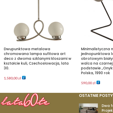
Dwupunktowa metalowa
Minimalistyczna
chromowana lampa sufitowa art
jednopunktowa l
deco z dwoma szklanymi kloszami w
obrotowym białym
kształcie kuli, Czechosłowacja, lata
walca na czarnej
30.
podstawie „Onyks 
Polska, 1990 rok
1.580,00
zł
590,00
zł
OSTATNIE POSTY
Dwa f
Projek