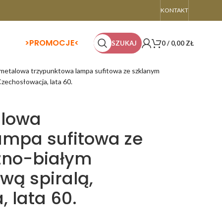
KONTAKT
>
PROMOCJE<
SZUKAJ
0
/
0,00
ZŁ
metalowa trzypunktowa lampa sufitowa ze szklanym
Czechosłowacja, lata 60.
lowa
ampa sufitowa ze
zno-białym
wą spiralą,
 lata 60.