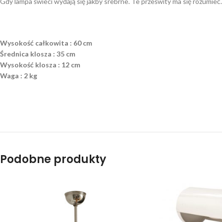
Gdy lampa świeci wydają się jakby srebrne. Te prześwity ma się rozumieć. 
Wysokość całkowita : 60 cm
Średnica klosza : 35 cm
Wysokość klosza : 12 cm
Waga : 2 kg
Podobne produkty