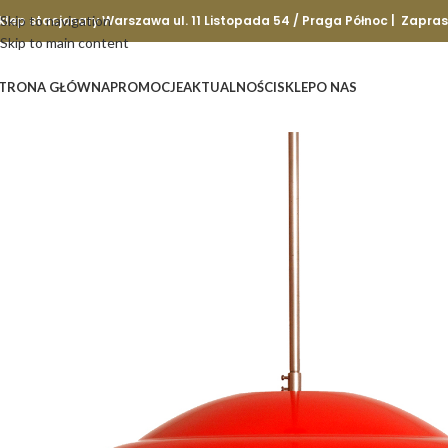
klep stacjonary Warszawa ul. 11 Listopada 54 / Praga Północ | Zapra
Skip to navigation
Skip to main content
TRONA GŁÓWNA
PROMOCJE
AKTUALNOŚCI
SKLEP
O NAS