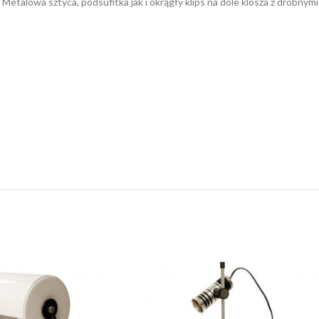
Metalowa sztyca, podsufitka jak i okrągły klips na dole klosza z drobnymi