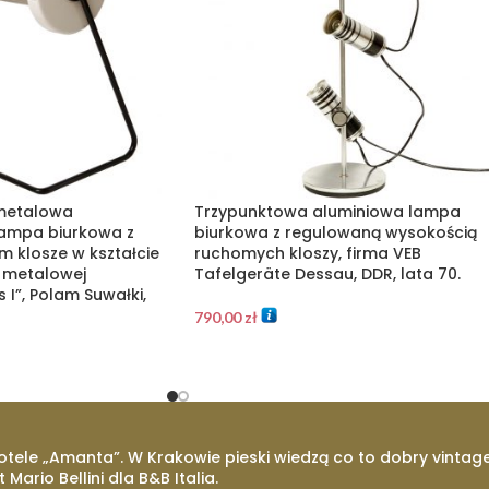
 metalowa
Trzypunktowa aluminiowa lampa
ampa biurkowa z
biurkowa z regulowaną wysokością
 klosze w kształcie
ruchomych kloszy, firma VEB
 metalowej
Tafelgeräte Dessau, DDR, lata 70.
I”, Polam Suwałki,
790,00
zł
otele „Amanta”. W Krakowie pieski wiedzą co to dobry vintage
t Mario Bellini dla B&B Italia.