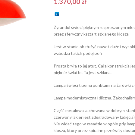
1.370,00
zł
Żyrandol świeci pięknym rozproszonym mlecz
przez sferyczny kształt szklanego klosza
Jest w stanie obsłużyć nawet duże i wysok
wzbudza takich podejrzeń
Prosta bryła to jej atut. Cała konstrukcja j
pięknie światło. Ta jest szklana.
Lampa świeci trzema punktami na żarówki z
Lampa modernistyczna i śliczna. Zakochaliśmy
Część metalowa zachowana w dobrym stanie 
czerwony lakier jest zdegradowany (zdjęcia)
Nie widać tego w zasadzie w ogóle gdy lampa
klosza, który przez spiralne prześwity dos