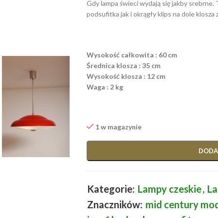
Gdy lampa świeci wydają się jakby srebrne.
podsufitka jak i okrągły klips na dole klosza
Wysokość całkowita : 60 cm
Średnica klosza : 35 cm
Wysokość klosza : 12 cm
Waga : 2 kg
1 w magazynie
DODA
Kategorie:
Lampy czeskie
,
La
Znaczników:
mid century mo