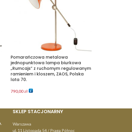
Pomarańczowa metalowa
Żółta jednop
jednopunktowa lampa biurkowa
podłogowa na 
„Rumcajs” z ruchomym regulowanym
z lakierowany
ramieniem i kloszem, ZAOS, Polska
sklejki i regu
lata 70.
Polska, lata 70
790,00
zł
1.470,00
zł
SKLEP STACJONARNY
.
Warszawa
ul. 11 Listopada 54 / Praga Północ