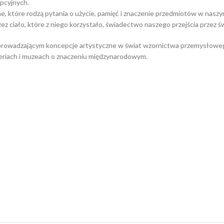
epcyjnych.
e, które rodzą pytania o użycie, pamięć i znaczenie przedmiotów w nasz
zez ciało, które z niego korzystało, świadectwo naszego przejścia przez św
rowadzającym koncepcje artystyczne w świat wzornictwa przemysłowego 
aleriach i muzeach o znaczeniu międzynarodowym.