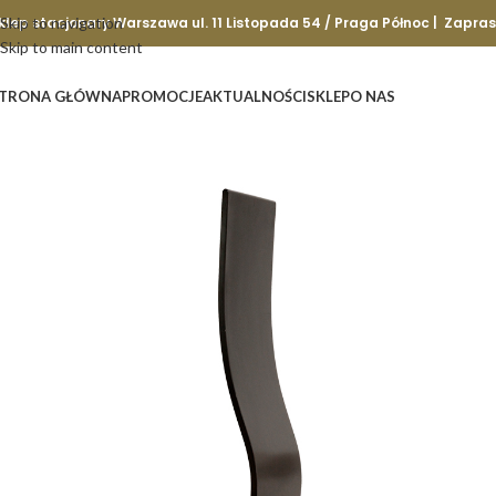
klep stacjonary Warszawa ul. 11 Listopada 54 / Praga Północ | Zapra
Skip to navigation
Skip to main content
TRONA GŁÓWNA
PROMOCJE
AKTUALNOŚCI
SKLEP
O NAS