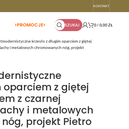
KONTAKT
>
PROMOCJE<
SZUKAJ
0
/
0,00
ZŁ
tmodernistyczne krzesło z długim oparciem z giętej
j blachy i metalowych chromowanych nóg, projekt
dernistyczne
m oparciem z giętej
kiem z czarnej
lachy i metalowych
óg, projekt Pietro