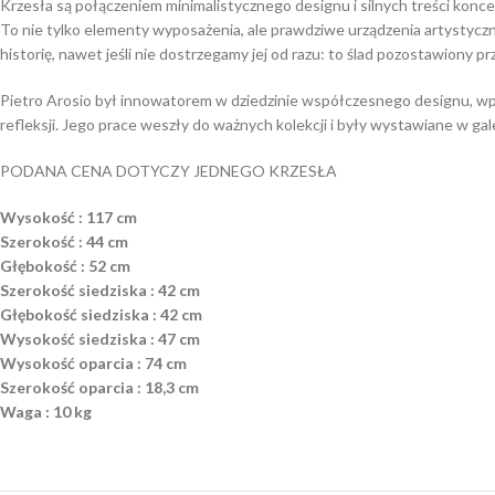
Krzesła są połączeniem minimalistycznego designu i silnych treści konc
To nie tylko elementy wyposażenia, ale prawdziwe urządzenia artystyczn
historię, nawet jeśli nie dostrzegamy jej od razu: to ślad pozostawiony pr
Pietro Arosio był innowatorem w dziedzinie współczesnego designu, wp
refleksji. Jego prace weszły do ważnych kolekcji i były wystawiane w g
PODANA CENA DOTYCZY JEDNEGO KRZESŁA
Wysokość : 117 cm
Szerokość : 44 cm
Głębokość : 52 cm
Szerokość siedziska : 42 cm
Głębokość siedziska : 42 cm
Wysokość siedziska : 47 cm
Wysokość oparcia : 74 cm
Szerokość oparcia : 18,3 cm
Waga : 10 kg