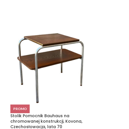
Mazurska, buk
PROMO
rzemieślnicza, 
Stolik Pomocnik Bauhaus na
chromowanej konstrukcji, Kovona,
840,00
zł
Czechosłowacja, lata 70