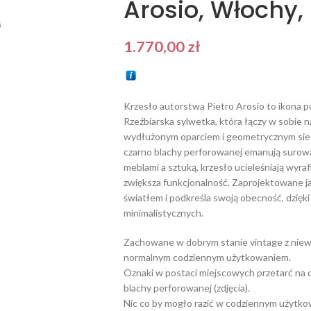
Arosio, Włochy,
1.770,00
zł
Krzesło autorstwa Pietro Arosio to ikona 
Rzeźbiarska sylwetka, która łączy w sobie n
wydłużonym oparciem i geometrycznym sied
czarno blachy perforowanej emanują surow
meblami a sztuką, krzesło ucieleśniają wy
zwiększa funkcjonalność. Zaprojektowane ja
światłem i podkreśla swoją obecność, dzięk
minimalistycznych.
Zachowane w dobrym stanie vintage z niewi
normalnym codziennym użytkowaniem.
Oznaki w postaci miejscowych przetarć na d
blachy perforowanej (zdjęcia).
Nic co by mogło razić w codziennym użytko