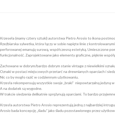
Krzeseła (mamy cztery sztuki) autorstwa Pietro Arosio to ikona postmo
Rzeźbiarska sylwetka, która łączy w sobie napięte linie z kontrolowany
perforowanej emanują surową, współczesną estetyką. Umieszczone pomię
funkcjonalność. Zaprojektowane jako elementy graficzne, pięknie współg
Zachowane w dobrym/bardzo dobrym stanie vintage z niewielkimi oznak
Oznaki w postaci miejscowych przetarć na drewnianych oparciach i siedzi
Nic co by mogło razić w codziennym użytkowaniu.
Krzesła rekompensują wszystkie swoje „braki” niepowtarzalną jedyną w s
A na dodatek są wygodne.
W trakcie siedzenia delikatnie sprężynują oparciami. To bardzo przyjemne
Krzesła autorstwa Pietro Arosio reprezentują jedną z najbardziej intrygu
Arosio bada koncepcję „śladu” jako śladu pozostawionego przez użytkowani