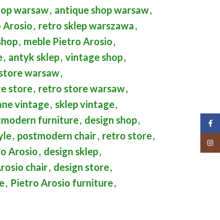
hop warsaw
,
antique shop warsaw
,
o Arosio
,
retro sklep warszawa
,
shop
,
meble Pietro Arosio
,
e
,
antyk sklep
,
vintage shop
,
 store warsaw
,
e store
,
retro store warsaw
,
ane vintage
,
sklep vintage
,
tmodern furniture
,
design shop
,
Face
yle
,
postmodern chair
,
retro store
,
Insta
ro Arosio
,
design sklep
,
rosio chair
,
design store
,
e
,
Pietro Arosio furniture
,