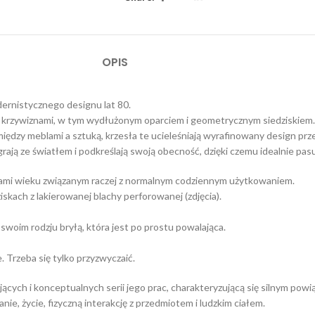
OPIS
dernistycznego designu lat 80.
mi krzywiznami, w tym wydłużonym oparciem i geometrycznym siedziskiem.
dzy meblami a sztuką, krzesła te ucieleśniają wyrafinowany design pr
rają ze światłem i podkreślają swoją obecność, dzięki czemu idealnie pa
ami wieku związanym raczej z normalnym codziennym użytkowaniem.
skach z lakierowanej blachy perforowanej (zdjęcia).
woim rodzju bryłą, która jest po prostu powalająca.
. Trzeba się tylko przyzwyczaić.
jących i konceptualnych serii jego prac, charakteryzującą się silnym powi
e, życie, fizyczną interakcję z przedmiotem i ludzkim ciałem.