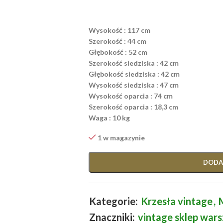
Wysokość : 117 cm
Szerokość : 44 cm
Głębokość : 52 cm
Szerokość siedziska : 42 cm
Głębokość siedziska : 42 cm
Wysokość siedziska : 47 cm
Wysokość oparcia : 74 cm
Szerokość oparcia : 18,3 cm
Waga : 10 kg
1 w magazynie
DODA
Kategorie:
Krzesła vintage
,
Znaczniki:
vintage sklep war