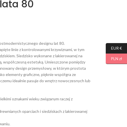
 lata 80
postmodernistycznego designu lat 80.
EUR €
apięte linie z kontrolowanymi krzywiznami, w tym
ziskiem. Siedzisko wykonane z lakierowanej na
PLN zł
ą, współczesną estetyką. Umieszczone pomiędzy
rafinowany design przemysłowy, w którym prostota
ko elementy graficzne, pięknie współgra ze
i czemu idealnie pasuje do wnętrz nowoczesnych lub
elkimi oznakami wieku związanym raczej z
rewnianych oparciach i siedziskach z lakierowanej
waniu.