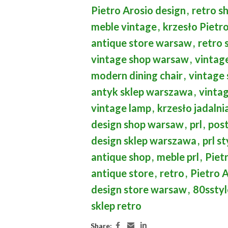
Pietro Arosio design
,
retro s
meble vintage
,
krzesło Pietr
antique store warsaw
,
retro 
vintage shop warsaw
,
vintag
modern dining chair
,
vintage
antyk sklep warszawa
,
vintag
vintage lamp
,
krzesło jadalni
design shop warsaw
,
prl
,
pos
design sklep warszawa
,
prl st
antique shop
,
meble prl
,
Piet
antique store
,
retro
,
Pietro A
design store warsaw
,
80sstyl
sklep retro
Share: