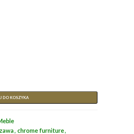
J DO KOSZYKA
Meble
szawa
,
chrome furniture
,