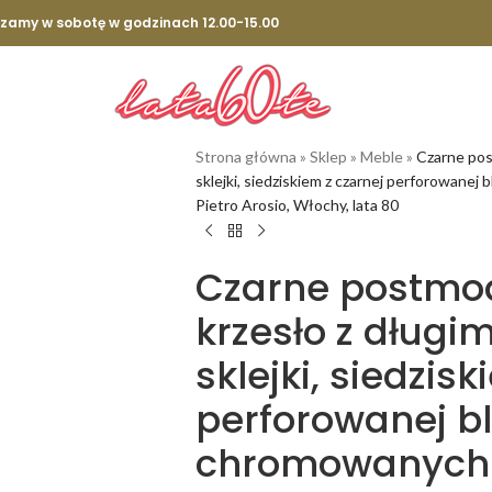
szamy w sobotę w godzinach 12.00-15.00
Strona główna
»
Sklep
»
Meble
»
Czarne pos
sklejki, siedziskiem z czarnej perforowane
Pietro Arosio, Włochy, lata 80
Czarne postmo
krzesło z długi
sklejki, siedzis
perforowanej b
chromowanych n