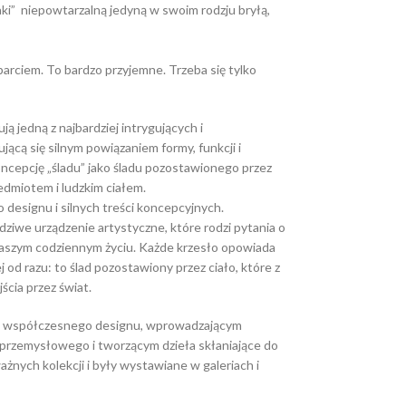
ki” niepowtarzalną jedyną w swoim rodzju bryłą,
parciem. To bardzo przyjemne. Trzeba się tylko
ą jedną z najbardziej intrygujących i
jącą się silnym powiązaniem formy, funkcji i
ncepcję „śladu” jako śladu pozostawionego przez
zedmiotem i ludzkim ciałem.
 designu i silnych treści koncepcyjnych.
dziwe urządzenie artystyczne, które rodzi pytania o
naszym codziennym życiu. Każde krzesło opowiada
ej od razu: to ślad pozostawiony przez ciało, które z
ścia przez świat.
ie współczesnego designu, wprowadzającym
przemysłowego i tworzącym dzieła skłaniające do
ażnych kolekcji i były wystawiane w galeriach i