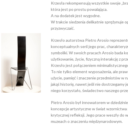
Krzesła rekompensują wszystkie swoje „bra
która jest po prostu powalająca.
A na dodatek jest wygodne.
W trakcie siedzenia delikatnie sprężynuje o
przyzwyczaić.
Krzesło autorstwa Pietro Arosio reprezentuj
konceptualnych serii jego prac, charakteryzu
symboliki. W swoich pracach Arosio bada ko
użytkowanie, życie, fizyczną interakcję z pr
Krzesło jest połączeniem minimalistycznego
To nie tylko element wyposażenia, ale praw
użycie, pamięć i znaczenie przedmiotów w 
jakąś historię, nawet jeśli nie dostrzegamy j
niego korzystało, świadectwo naszego przej
Pietro Arosio był innowatorem w dziedzin
koncepcje artystyczne w świat wzornictwa 
krytycznej refleksji. Jego prace weszły do w
muzeach o znaczeniu międzynarodowym.