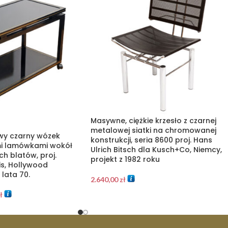
Masywne, ciężkie krzesło z czarnej
metalowej siatki na chromowanej
wy czarny wózek
konstrukcji, seria 8600 proj. Hans
mi lamówkami wokół
Ulrich Bitsch dla Kusch+Co, Niemcy,
h blatów, proj.
projekt z 1982 roku
is, Hollywood
 lata 70.
2.640,00
zł
ł