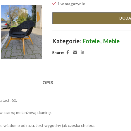
1 w magazynie
DODA
Kategorie:
Fotele
,
Meble
Share:
OPIS
atach 60.
w czarną melanżową tkaninę.
ytko wiadomo od razu. Jest wygodny jak czeska cholera.