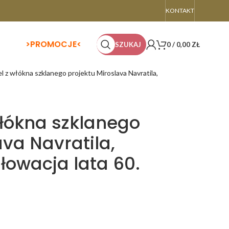
KONTAKT
>
PROMOCJE<
SZUKAJ
0
/
0,00
ZŁ
l z włókna szklanego projektu Miroslava Navratila,
włókna szklanego
ava Navratila,
łowacja lata 60.