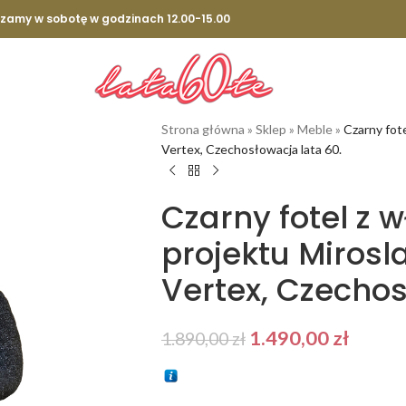
szamy w sobotę w godzinach 12.00-15.00
Strona główna
»
Sklep
»
Meble
»
Czarny fote
Vertex, Czechosłowacja lata 60.
Czarny fotel z 
projektu Mirosl
Vertex, Czechos
1.490,00
zł
1.890,00
zł