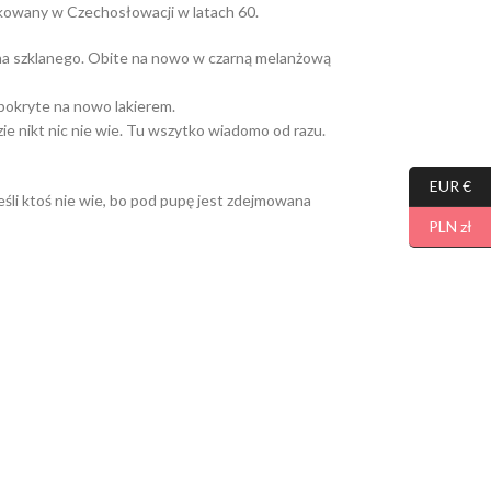
ukowany w Czechosłowacji w latach 60.
na szklanego. Obite na nowo w czarną melanżową
pokryte na nowo lakierem.
dzie nikt nic nie wie. Tu wszytko wiadomo od razu.
EUR €
eśli ktoś nie wie, bo pod pupę jest zdejmowana
PLN zł