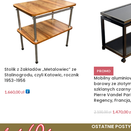
Stolik z Zakładów „Metalowiec” ze
PROMO
Stalinogrodu, czyli Katowic, rocznik
Mobilny aluminio
1953-1956
barowy ze złoty
szklanych czarnyc
1.660,00
zł
Pierre Vandel Par
Regency, Francja,
1.470,00
z
2.100,00
zł
OSTATNIE POSTY