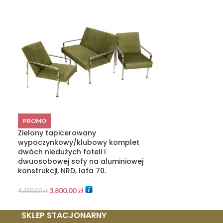
Plastikowe cz
PROMO
sygnowane krz
Zielony tapicerowany
lata 70.
wypoczynkowy/klubowy komplet
dwóch niedużych foteli i
480,00
zł
dwuosobowej sofy na aluminiowej
konstrukcji, NRD, lata 70.
3.800,00
zł
4.350,00
zł
SKLEP STACJONARNY