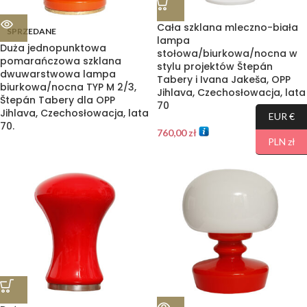
Cała szklana mleczno-biała
SPRZEDANE
lampa
Duża jednopunktowa
stołowa/biurkowa/nocna w
pomarańczowa szklana
stylu projektów Štepán
dwuwarstwowa lampa
Tabery i Ivana Jakeša, OPP
biurkowa/nocna TYP M 2/3,
Jihlava, Czechosłowacja, lata
Štepán Tabery dla OPP
70
Jihlava, Czechosłowacja, lata
EUR €
70.
760,00
zł
PLN zł