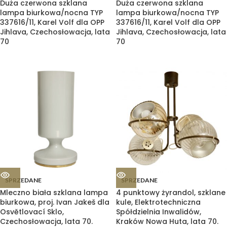
Duża czerwona szklana
Duża czerwona szklana
lampa biurkowa/nocna TYP
lampa biurkowa/nocna TYP
337616/11, Karel Volf dla OPP
337616/11, Karel Volf dla OPP
Jihlava, Czechosłowacja, lata
Jihlava, Czechosłowacja, lata
70
70
SPRZEDANE
SPRZEDANE
Mleczno biała szklana lampa
4 punktowy żyrandol, szklane
biurkowa, proj. Ivan Jakeš dla
kule, Elektrotechniczna
Osvětlovací Sklo,
Spółdzielnia Inwalidów,
Czechosłowacja, lata 70.
Kraków Nowa Huta, lata 70.