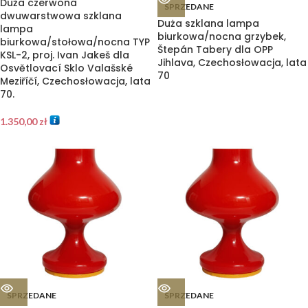
Duża czerwona
SPRZEDANE
dwuwarstwowa szklana
Duża szklana lampa
lampa
biurkowa/nocna grzybek,
biurkowa/stołowa/nocna TYP
Štepán Tabery dla OPP
KSL-2, proj. Ivan Jakeš dla
Jihlava, Czechosłowacja, lata
Osvětlovací Sklo Valašské
70
Meziříčí, Czechosłowacja, lata
70.
1.350,00
zł
SPRZEDANE
SPRZEDANE