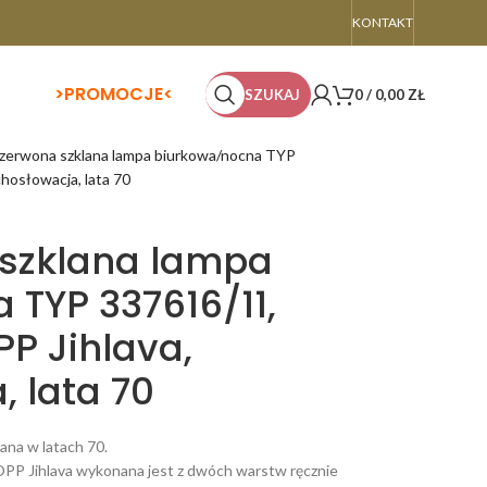
KONTAKT
>
PROMOCJE<
SZUKAJ
0
/
0,00
ZŁ
zerwona szklana lampa biurkowa/nocna TYP
chosłowacja, lata 70
 szklana lampa
 TYP 337616/11,
PP Jihlava,
 lata 70
ana w latach 70.
y OPP Jihlava wykonana jest z dwóch warstw ręcznie