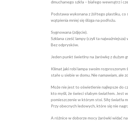
dmuchanego szkła – białego wewnątrz i cz
Podstawa wykonana z żółtego plastiku, co s
wątpienia mniej się ślizga na podłożu.
Sygnowana (zdjęcie).
Szklana cześć lampy (czyli ta najważniejsza
Bez odprysków.
Jeden punkt świetlny na żarówkę z dużym gw
Klimat jaki robi lampa swoim rozproszonym
stałe u siebie w domu. Nie namawiam, ale 
Może nie jest to oświetlenie najlepsze do c
kto myśli, że świeci słabym światłem. Jest 
pomieszczenie w którym stoi. Siłę światła 
Przy obecnych ledowych, które się nie nagr
A różnice w doborze mocy żarówki widać na