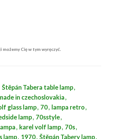
ji możemy Cię w tym wyręczyć.
Štěpán Tabera table lamp
,
made in czechoslovakia
,
olf glass lamp
,
70
,
lampa retro
,
bedside lamp
,
70sstyle
,
 lampa
,
karel volf lamp
,
70s
,
s lamp
,
1970
,
Štěpán Tabery lamp
,