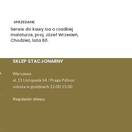
SPRZEDANE
SPRZEDANE
Serwis do kawy Iza o rzadkiej
Różowa, meta
malaturze, proj. Józef Wrzesień,
warsztatowa, P
Chodzież, lata 60.
SKLEP STACJONARNY
.
Warszawa
ul. 11 Listopada 54 / Praga Północ
sobota w godzinach 12.00-15.00
Regulamin sklepu