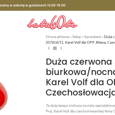
szamy w sobotę w godzinach 12.00-15.00
Strona główna
»
Sklep
»
Sprzedane
»
Duża c
337616/11, Karel Volf dla OPP Jihlava, Cze
Duża czerwona
biurkowa/nocna
Karel Volf dla O
Czechosłowacja,
Ta duża lampa stołowa została zaprojektow
Proj. Karel Volf dla czechosłowackiej firm