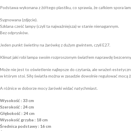
Podstawa wykonana z żółtego plastiku, co sprawia, że całkiem spora lampa
Sygnowana (zdjęcie).
Szklana cześć lampy (czyli ta najważniejsza) w stanie nienagannym.
Bez odprysków.
Jeden punkt świetlny na żarówkę z dużym gwintem, czyli E27.
Klimat jaki robi lampa swoim rozproszonym światłem naprawdę bezcenny.
Może nie jest to oświetlenie najlepsze do czytania, ale wrażeń estetycz
w którym stoi. Siłę światła można w zasadzie dowolnie regulować mocą ż
A różnice w doborze mocy żarówki widać natychmiast.
Wysokość : 33 cm
Szerokość : 24 cm
Głębokość : 24 cm
Wysokość grzyba : 18 cm
Średnica podstawy : 16 cm