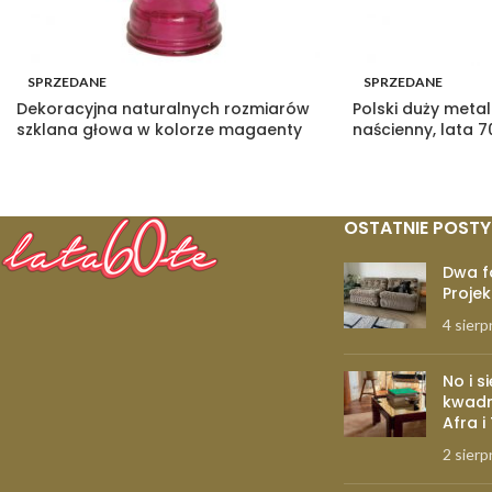
SPRZEDANE
SPRZEDANE
Dekoracyjna naturalnych rozmiarów
Polski duży meta
szklana głowa w kolorze magaenty
naścienny, lata 7
OSTATNIE POSTY
Dwa f
Projek
4 sierp
No i s
kwadr
Afra i
2 sierp