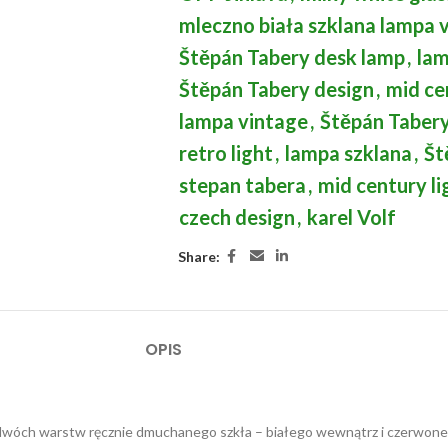
mleczno biała szklana lampa 
Štěpán Tabery desk lamp
,
la
Štěpán Tabery design
,
mid ce
lampa vintage
,
Štěpán Tabery
retro light
,
lampa szklana
,
Št
stepan tabera
,
mid century li
czech design
,
karel Volf
Share:
OPIS
 z dwóch warstw ręcznie dmuchanego szkła – białego wewnątrz i czerwon