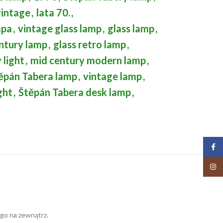
vintage
,
lata 70.
,
mpa
,
vintage glass lamp
,
glass lamp
,
ntury lamp
,
glass retro lamp
,
 light
,
mid century modern lamp
,
ěpán Tabera lamp
,
vintage lamp
,
ght
,
Štěpán Tabera desk lamp
,
Face
Insta
ego na zewnątrz.