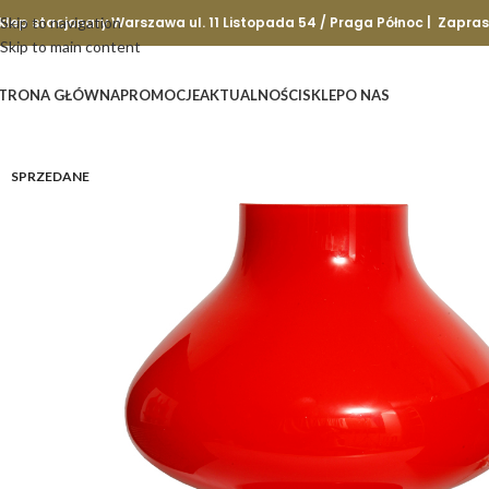
klep stacjonary Warszawa ul. 11 Listopada 54 / Praga Północ | Zapra
Skip to navigation
Skip to main content
TRONA GŁÓWNA
PROMOCJE
AKTUALNOŚCI
SKLEP
O NAS
SPRZEDANE