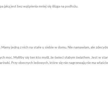
 jaką jest bez wątpienia mniej się ślizga na podłożu.
 Mamy jedną z nich na stałe u siebie w domu. Nie namawiam, ale zdecyd
nych moc. Myliłby się ten kto myśli, że świeci słabym światłem. Jest w s
arówki. Przy obecnych ledowych, które się nie nagrzewają nie ma właści