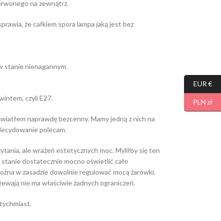
erwonego na zewnątrz.
prawia, że całkiem spora lampa jaką jest bez
) w stanie nienagannym.
EUR €
intem, czyli E27.
PLN zł
 światłem naprawdę bezcenny. Mamy jedną z nich na
zdecydowanie polecam.
zytania, ale wrażeń estetycznych moc. Myliłby się ten
w stanie dostatecznie mocno oświetlić całe
można w zasadzie dowolnie regulować mocą żarówki.
zewają nie ma właściwie żadnych ograniczeń.
tychmiast.