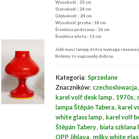
Wysokość : 33 cm
Szerokość : 24 cm
Głębokość : 24 cm
Wysokość grzyba : 18 cm
Średnica podstawy : 16 cm
Średnica wlotu : 11 cm
Jeśli masz lampę, która wymaga renowac
Robimy to naprawdę dobrze.
Kategoria:
Sprzedane
Znaczników:
czechoslowacja
,
karel volf desk lamp
,
1970s
,
lampa Štěpán Tabera
,
karel v
white glass lamp
,
karel volf 
Štěpán Tabery
,
biała szklana
OPP Jihlava
,
milky white glas