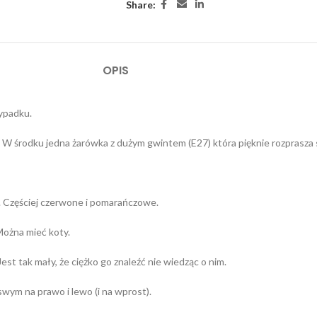
Share:
OPIS
zypadku.
 W środku jedna żarówka z dużym gwintem (E27) która pięknie rozprasza 
e. Częściej czerwone i pomarańczowe.
Można mieć koty.
est tak mały, że ciężko go znaleźć nie wiedząc o nim.
wym na prawo i lewo (i na wprost).