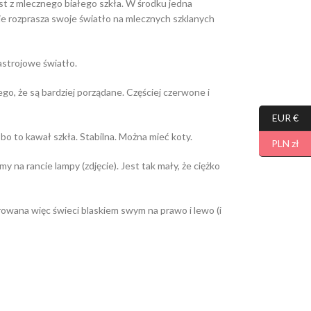
st z mlecznego białego szkła. W środku jedna
ie rozprasza swoje światło na mlecznych szklanych
nastrojowe światło.
ego, że są bardziej porządane. Częściej czerwone i
EUR €
bo to kawał szkła. Stabilna. Można mieć koty.
PLN zł
 na rancie lampy (zdjęcie). Jest tak mały, że ciężko
owana więc świeci blaskiem swym na prawo i lewo (i