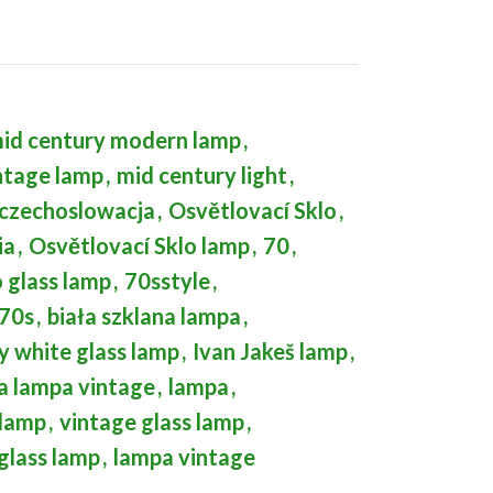
id century modern lamp
,
ntage lamp
,
mid century light
,
czechoslowacja
,
Osvětlovací Sklo
,
ia
,
Osvětlovací Sklo lamp
,
70
,
 glass lamp
,
70sstyle
,
70s
,
biała szklana lampa
,
y white glass lamp
,
Ivan Jakeš lamp
,
a lampa vintage
,
lampa
,
 lamp
,
vintage glass lamp
,
 glass lamp
,
lampa vintage