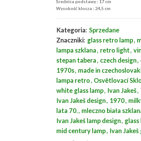
Średnica podstawy : 17 cm
Wysokość klosza : 24,5 cm
Kategoria:
Sprzedane
Znaczniki:
glass retro lamp
,
m
lampa szklana
,
retro light
,
vi
stepan tabera
,
czech design
,
1970s
,
made in czechoslovak
lampa retro
,
Osvětlovací Sklo
white glass lamp
,
Ivan Jakeš
,
Ivan Jakeš design
,
1970
,
milk
lata 70.
,
mleczno biała szklan
Ivan Jakeš lamp design
,
glass
mid century lamp
,
Ivan Jakeš