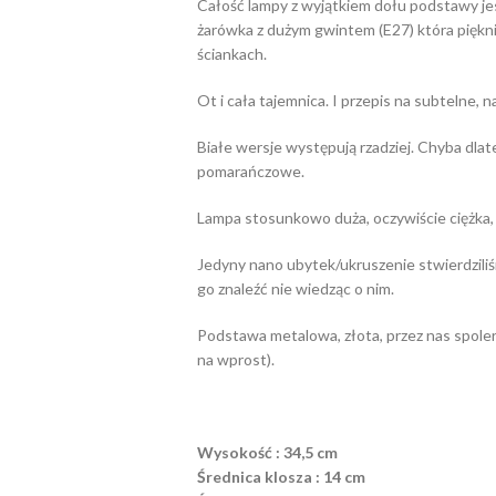
Całość lampy z wyjątkiem dołu podstawy je
żarówka z dużym gwintem (E27) która piękn
ściankach.
Ot i cała tajemnica. I przepis na subtelne, 
Białe wersje występują rzadziej. Chyba dlat
pomarańczowe.
Lampa stosunkowo duża, oczywiście ciężka, 
Jedyny nano ubytek/ukruszenie stwierdziliśmy
go znaleźć nie wiedząc o nim.
Podstawa metalowa, złota, przez nas spoler
na wprost).
Wysokość : 34,5 cm
Średnica klosza : 14 cm