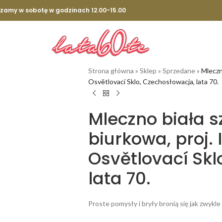
szamy w sobotę w godzinach 12.00-15.00
Strona główna
»
Sklep
»
Sprzedane
»
Mleczn
Osvětlovací Sklo, Czechosłowacja, lata 70.
Mleczno biała 
biurkowa, proj.
Osvětlovací Skl
lata 70.
Proste pomysły i bryły bronią się jak zwykle 