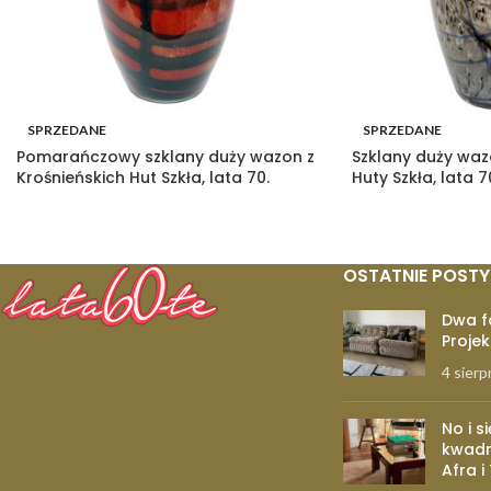
SPRZEDANE
SPRZEDANE
Pomarańczowy szklany duży wazon z
Szklany duży waz
Krośnieńskich Hut Szkła, lata 70.
Huty Szkła, lata 7
OSTATNIE POSTY
Dwa f
Projek
4 sierp
No i s
kwadr
Afra i