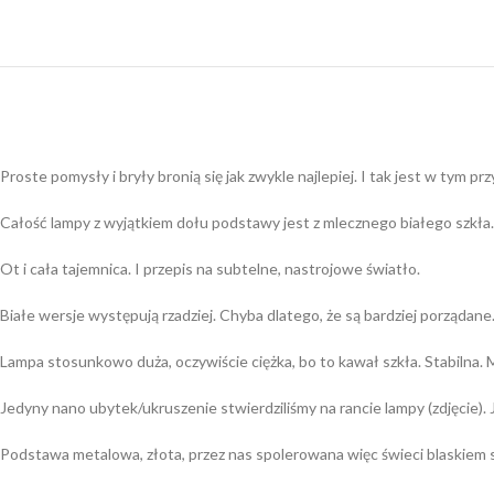
Proste pomysły i bryły bronią się jak zwykle najlepiej. I tak jest w tym pr
Całość lampy z wyjątkiem dołu podstawy jest z mlecznego białego szkła.
Ot i cała tajemnica. I przepis na subtelne, nastrojowe światło.
Białe wersje występują rzadziej. Chyba dlatego, że są bardziej porządan
Lampa stosunkowo duża, oczywiście ciężka, bo to kawał szkła. Stabilna. 
Jedyny nano ubytek/ukruszenie stwierdziliśmy na rancie lampy (zdjęcie). J
Podstawa metalowa, złota, przez nas spolerowana więc świeci blaskiem s