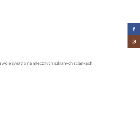
Face
Insta
swoje światło na mlecznych szklanych ściankach.