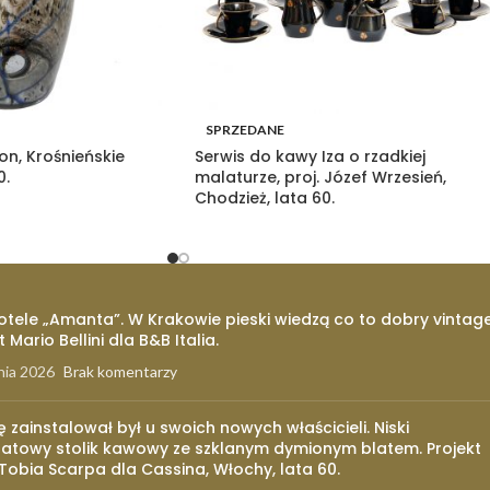
SPRZEDANE
on, Krośnieńskie
Serwis do kawy Iza o rzadkiej
0.
malaturze, proj. Józef Wrzesień,
Chodzież, lata 60.
otele „Amanta”. W Krakowie pieski wiedzą co to dobry vintage
t Mario Bellini dla B&B Italia.
nia 2026
Brak komentarzy
ię zainstalował był u swoich nowych właścicieli. Niski
atowy stolik kawowy ze szklanym dymionym blatem. Projekt
 Tobia Scarpa dla Cassina, Włochy, lata 60.