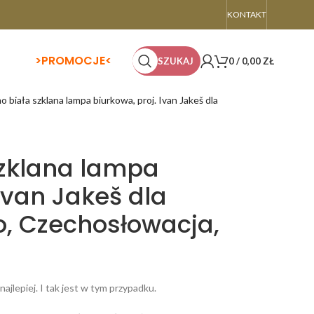
KONTAKT
>
PROMOCJE<
SZUKAJ
0
/
0,00
ZŁ
o biała szklana lampa biurkowa, proj. Ivan Jakeš dla
szklana lampa
 Ivan Jakeš dla
o, Czechosłowacja,
najlepiej. I tak jest w tym przypadku.