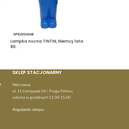
SPRZEDANE
SPRZEDANE
Lampka nocna TINTIN, Niemcy lata
Biurko z krzesł
80.
malucha, Niem
SKLEP STACJONARNY
.
Warszawa
ul. 11 Listopada 54 / Praga Północ
sobota w godzinach 12.00-15.00
Regulamin sklepu