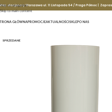
klep stacjonary Warszawa ul. 11 Listopada 54 / Praga Północ | Zapra
Skip to navigation
Skip to main content
TRONA GŁÓWNA
PROMOCJE
AKTUALNOŚCI
SKLEP
O NAS
SPRZEDANE